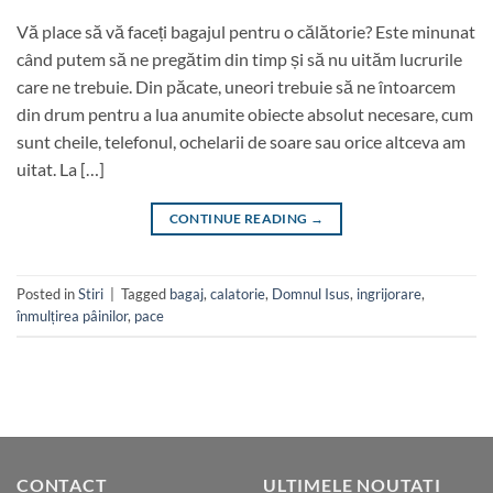
Vă place să vă faceți bagajul pentru o călătorie? Este minunat
când putem să ne pregătim din timp și să nu uităm lucrurile
care ne trebuie. Din păcate, uneori trebuie să ne întoarcem
din drum pentru a lua anumite obiecte absolut necesare, cum
sunt cheile, telefonul, ochelarii de soare sau orice altceva am
uitat. La […]
CONTINUE READING
→
Posted in
Stiri
|
Tagged
bagaj
,
calatorie
,
Domnul Isus
,
ingrijorare
,
înmulțirea pâinilor
,
pace
CONTACT
ULTIMELE NOUTATI