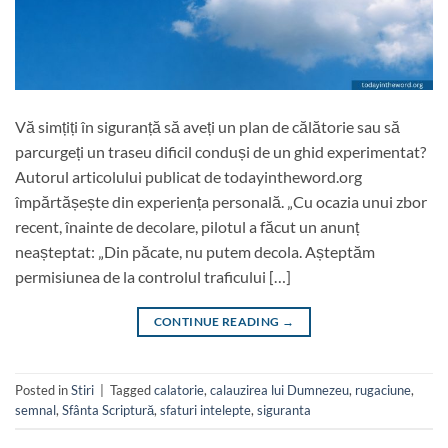
Vă simțiți în siguranță să aveți un plan de călătorie sau să
parcurgeți un traseu dificil conduși de un ghid experimentat?
Autorul articolului publicat de todayintheword.org
împărtășește din experiența personală. „Cu ocazia unui zbor
recent, înainte de decolare, pilotul a făcut un anunț
neașteptat: „Din păcate, nu putem decola. Așteptăm
permisiunea de la controlul traficului […]
CONTINUE READING
→
Posted in
Stiri
|
Tagged
calatorie
,
calauzirea lui Dumnezeu
,
rugaciune
,
semnal
,
Sfânta Scriptură
,
sfaturi intelepte
,
siguranta