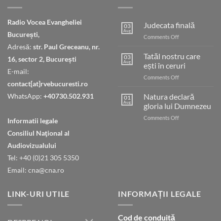
Radio Vocea Evangheliei
Judecata finală
03
Aug
București,
on
Comments Off
Judecata
Adresă:
str. Paul Greceanu, nr.
finală
Tatăl nostru care
03
16, sector 2, București
Aug
ești în ceruri
E-mail:
on
Comments Off
contact[at]rvebucuresti.ro
Tatăl
nostru
WhatsApp:
+40730.502.931
Natura declară
01
care
Aug
gloria lui Dumnezeu
ești
on
Comments Off
în
Informatii legale
Natura
ceruri
Consiliul Naţional al
declară
gloria
Audiovizualului
lui
Tel: +40 (0)21 305 5350
Dumnezeu
Email: cna@cna.ro
LINK-URI UTILE
INFORMAȚII LEGALE
Cod de conduită