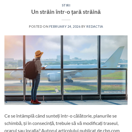
STIRI
Un străin într-o țară străină
POSTED ON
FEBRUARY 24, 2026
BY
REDACTIA
Ce se întâmplă când sunteți într-o călătorie, planurile se
schimbă, și în consecință, trebuie să vă modificați traseul,
orarul sau locația? Autorul articolului publicat de cbn.com