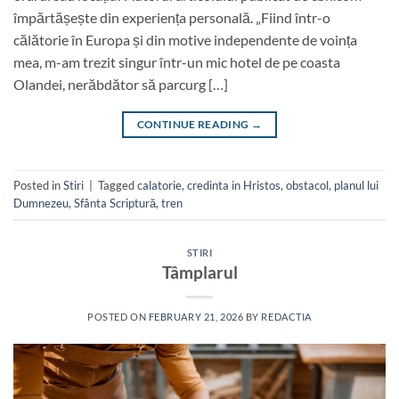
împărtășește din experiența personală. „Fiind într-o
călătorie în Europa și din motive independente de voința
mea, m-am trezit singur într-un mic hotel de pe coasta
Olandei, nerăbdător să parcurg […]
CONTINUE READING
→
Posted in
Stiri
|
Tagged
calatorie
,
credinta in Hristos
,
obstacol
,
planul lui
Dumnezeu
,
Sfânta Scriptură
,
tren
STIRI
Tâmplarul
POSTED ON
FEBRUARY 21, 2026
BY
REDACTIA