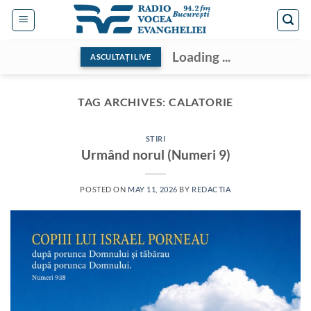
Skip
to
content
Loading ...
ASCULTAȚI LIVE
TAG ARCHIVES:
CALATORIE
STIRI
Urmând norul (Numeri 9)
POSTED ON
MAY 11, 2026
BY
REDACTIA