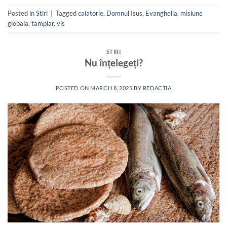
Posted in
Stiri
|
Tagged
calatorie
,
Domnul Isus
,
Evanghelia
,
misiune
globala
,
tamplar
,
vis
STIRI
Nu înțelegeți?
POSTED ON
MARCH 8, 2025
BY
REDACTIA