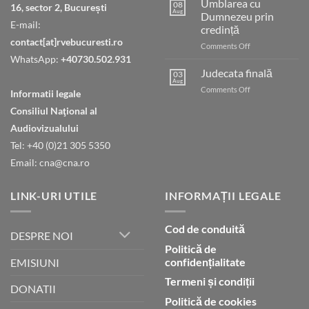
Umblarea cu
08
16, sector 2, București
Aug
Dumnezeu prin
E-mail:
credință
contact[at]rvebucuresti.ro
on
Comments Off
Umblarea
WhatsApp:
+40730.502.931
cu
Judecata finală
03
Dumnezeu
Aug
on
Comments Off
Informatii legale
prin
Judecata
credință
Consiliul Naţional al
finală
Audiovizualului
Tel: +40 (0)21 305 5350
Email: cna@cna.ro
LINK-URI UTILE
INFORMAȚII LEGALE
Cod de conduită
DESPRE NOI
Politică de
confidențialitate
EMISIUNI
Termeni și condiții
DONATII
Politică de cookies