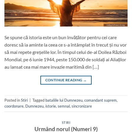
Se spune că istoria este un bun învățător pentru cei care
doresc să ia aminte la ceea ce s-a întâmplat în trecut și nu vor
să mai repete greșelile lor. În timpul celui de-al Doilea Război
Mondial, pe 6 iunie 1944, peste 150.000 de soldați ai Aliaților
au lansat cea mai mare invazie maritimă din […]
CONTINUE READING
→
Posted in
Stiri
|
Tagged
bataliile lui Dumnezeu
,
comandant suprem
,
coordonare
,
Dumnezeu
,
istorie
,
semnal
,
sincronizare
STIRI
Urmând norul (Numeri 9)