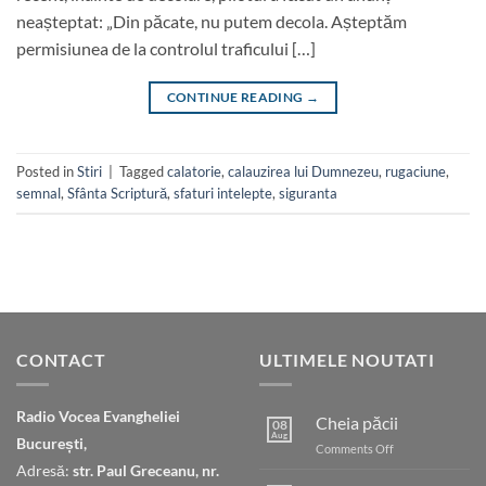
neașteptat: „Din păcate, nu putem decola. Așteptăm
permisiunea de la controlul traficului […]
CONTINUE READING
→
Posted in
Stiri
|
Tagged
calatorie
,
calauzirea lui Dumnezeu
,
rugaciune
,
semnal
,
Sfânta Scriptură
,
sfaturi intelepte
,
siguranta
CONTACT
ULTIMELE NOUTATI
Radio Vocea Evangheliei
Cheia păcii
08
Aug
București,
on
Comments Off
Cheia
Adresă:
str. Paul Greceanu, nr.
păcii