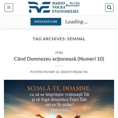
Skip
to
content
Loading ...
ASCULTAȚI LIVE
TAG ARCHIVES:
SEMNAL
STIRI
Când Dumnezeu acționează (Numeri 10)
POSTED ON
MAY 12, 2026
BY
REDACTIA