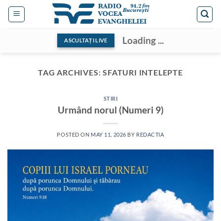
Skip
to
content
Loading ...
ASCULTAȚI LIVE
TAG ARCHIVES:
SFATURI INTELEPTE
STIRI
Urmând norul (Numeri 9)
POSTED ON
MAY 11, 2026
BY
REDACTIA