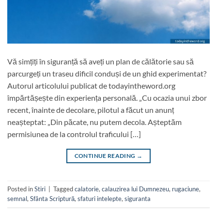
Vă simțiți în siguranță să aveți un plan de călătorie sau să
parcurgeți un traseu dificil conduși de un ghid experimentat?
Autorul articolului publicat de todayintheword.org
împărtășește din experiența personală. „Cu ocazia unui zbor
recent, înainte de decolare, pilotul a făcut un anunț
neașteptat: „Din păcate, nu putem decola. Așteptăm
permisiunea de la controlul traficului […]
CONTINUE READING
→
Posted in
Stiri
|
Tagged
calatorie
,
calauzirea lui Dumnezeu
,
rugaciune
,
semnal
,
Sfânta Scriptură
,
sfaturi intelepte
,
siguranta