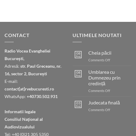
CONTACT
ULTIMELE NOUTATI
Radio Vocea Evangheliei
Cheia păcii
08
Aug
București,
on
Comments Off
Cheia
Adresă:
str. Paul Greceanu, nr.
păcii
Umblarea cu
08
16, sector 2, București
Aug
Dumnezeu prin
E-mail:
credință
contact[at]rvebucuresti.ro
on
Comments Off
Umblarea
WhatsApp:
+40730.502.931
cu
Judecata finală
03
Dumnezeu
Aug
on
Comments Off
Informatii legale
prin
Judecata
credință
Consiliul Naţional al
finală
Audiovizualului
Tel: +40 (0)21 305 5350