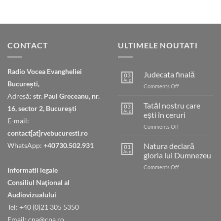
CONTACT
ULTIMELE NOUTATI
Radio Vocea Evangheliei
Judecata finală
03
Aug
București,
on
Comments Off
Judecata
Adresă:
str. Paul Greceanu, nr.
finală
Tatăl nostru care
03
16, sector 2, București
Aug
ești în ceruri
E-mail:
on
Comments Off
contact[at]rvebucuresti.ro
Tatăl
nostru
WhatsApp:
+40730.502.931
Natura declară
01
care
Aug
gloria lui Dumnezeu
ești
on
Comments Off
în
Informatii legale
Natura
ceruri
Consiliul Naţional al
declară
gloria
Audiovizualului
lui
Tel: +40 (0)21 305 5350
Dumnezeu
Email: cna@cna.ro