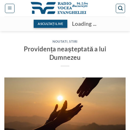
Skip
to
content
Loading ...
ASCULTAȚI LIVE
NOUTATI
,
STIRI
Providența neașteptată a lui
Dumnezeu