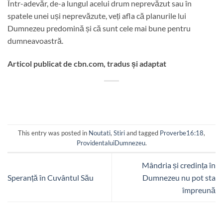
Într-adevăr, de-a lungul acelui drum neprevăzut sau în
spatele unei uși neprevăzute, veți afla că planurile lui
Dumnezeu predomină și că sunt cele mai bune pentru
dumneavoastră.
Articol publicat de cbn.com, tradus și adaptat
This entry was posted in
Noutati
,
Stiri
and tagged
Proverbe16:18
,
ProvidentaluiDumnezeu
.
Mândria și credința în
Speranță în Cuvântul Său
Dumnezeu nu pot sta
împreună