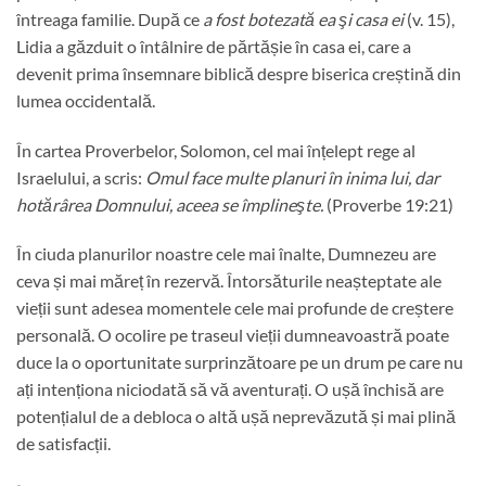
întreaga familie. După ce
a fost botezată ea şi casa ei
(v. 15),
Lidia a găzduit o întâlnire de părtășie în casa ei, care a
devenit prima însemnare biblică despre biserica creștină din
lumea occidentală.
În cartea Proverbelor, Solomon, cel mai înțelept rege al
Israelului, a scris:
Omul face multe planuri în inima lui, dar
hotărârea Domnului, aceea se împlineşte.
(Proverbe 19:21)
În ciuda planurilor noastre cele mai înalte, Dumnezeu are
ceva și mai măreț în rezervă. Întorsăturile neașteptate ale
vieții sunt adesea momentele cele mai profunde de creștere
personală. O ocolire pe traseul vieții dumneavoastră poate
duce la o oportunitate surprinzătoare pe un drum pe care nu
ați intenționa niciodată să vă aventurați. O ușă închisă are
potențialul de a debloca o altă ușă neprevăzută și mai plină
de satisfacții.