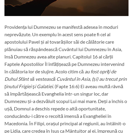
Providența lui Dumnezeu se manifestă adesea în moduri
neprevăzute. Un exemplu în acest sens poate fi cel al
apostolului Pavel și al tovarășilor săi de călătorie care
plănuiau să răspândească Cuvântul lui Dumnezeu în Asia,
însă Dumnezeu avea alte planuri. Capitolul 16 al cărții
Faptele Apostolilor Îl înfățișează pe Dumnezeu intervenind
în călătoria lor de slujire. Acolo citim că
au fost opriţi de
Duhul Sfânt să vestească Cuvântul în Asia, (și) au trecut prin
ţinutul Frigiei şi Galatiei.
(Fapte 16:6) Ei aveau multă râvnă
să împărtășească Evanghelia într-un singur loc, dar
Dumnezeu și-a dezvăluit scopul Lui mai mare. Deși a închis o
ușă, Domnul a deschis repede o altă oportunitate,
conducându-i către o recoltă imensă a Evangheliei în
Macedonia. În Filipi, orașul principal al regiunii, au întâlnit-o
pe Lidia, care credea în Isus ca Mântuitor al ei, împreună cu