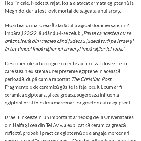
i ieși în cale. Nedescurajat, Iosia a atacat armata egipteană la
Meghido, dar a fost lovit mortal de săgeata unui arcaș.
Moartea lui marchează sfârșitul tragic al domniei sale, în 2
Împărați 23:22 lăudându-i-se zelul: „
Paşte ca acestea nu se
prăznuiseră din vremea când judecau judecătorii pe Israel şi
în tot timpul împăraţilor lui Israel şi împăraţilor lui Iuda.”
Descoperirile arheologice recente au furnizat dovezi fizice
care susțin existența unei prezențe egiptene în această
perioadă, după cum a raportat
The Christian Post
.
Fragmentele de ceramică găsite la fața locului, cum ar fi
ceramica egipteană și cea greacă, sugerează influența
egiptenilor și folosirea mercenarilor greci de către egipteni.
Israel Finkelstein, un important arheolog de la Universitatea
din Haifa și cea din Tel Aviv, a explicat că ceramica greacă
reflectă probabil practica egipteană de a angaja mercenari
pentru război în acea perioadă. Constatările adaugă greutate