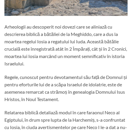
Arheologii au descoperit noi dovezi care se aliniază cu
descrierea biblică a bătăliei de la Meghiddo, care a dus la
moartea regelui Iosia a regatului lui Iuda. Această bătălie
crucială este înregistrată atât în ​​2 Împărați, cât și în 2 Cronici,
moartea lui Iosia marcând un moment semnificativ în istoria
Israelului.
Regele, cunoscut pentru devotamentul său față de Domnul și
pentru eforturile lui de a scăpa Israelul de idolatrie, este de
asemenea remarcat ca strămoș în genealogia Domnului Isus
Hristos, în Noul Testament.
Relatarea biblică detaliază modul în care faraonul Neco al
Egiptului, în drum spre lupta de la Harchemiș, s-a confruntat
cu Iosia, în ciuda avertismentelor pe care Neco I le-a dat a nu-