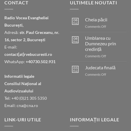
CONTACT
ULTIMELE NOUTATI
Radio Vocea Evangheliei
Cheia păcii
08
Aug
București,
on
Comments Off
Cheia
Adresă:
str. Paul Greceanu, nr.
păcii
Umblarea cu
08
16, sector 2, București
Aug
Dumnezeu prin
E-mail:
credință
contact[at]rvebucuresti.ro
on
Comments Off
Umblarea
WhatsApp:
+40730.502.931
cu
Judecata finală
03
Dumnezeu
Aug
on
Comments Off
Informatii legale
prin
Judecata
credință
Consiliul Naţional al
finală
Audiovizualului
Tel: +40 (0)21 305 5350
Email: cna@cna.ro
LINK-URI UTILE
INFORMAȚII LEGALE