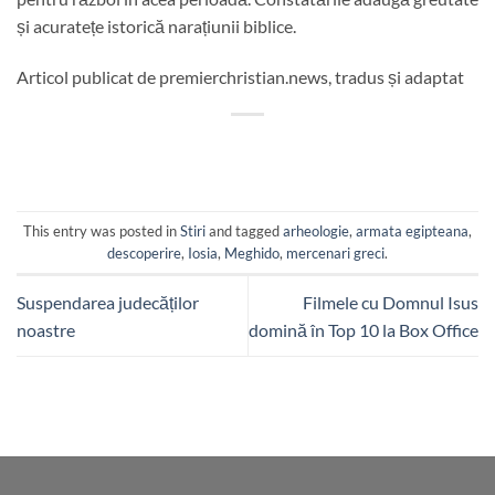
și acuratețe istorică narațiunii biblice.
Articol publicat de premierchristian.news, tradus și adaptat
This entry was posted in
Stiri
and tagged
arheologie
,
armata egipteana
,
descoperire
,
Iosia
,
Meghido
,
mercenari greci
.
Suspendarea judecăților
Filmele cu Domnul Isus
noastre
domină în Top 10 la Box Office