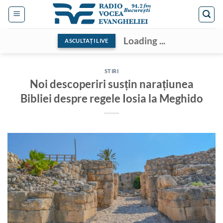
Skip
to
content
Loading ...
ASCULTAȚI LIVE
STIRI
Noi descoperiri susțin narațiunea
Bibliei despre regele Iosia la Meghido