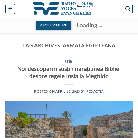
Skip
to
content
Loading ...
ASCULTAȚI LIVE
TAG ARCHIVES:
ARMATA EGIPTEANA
STIRI
Noi descoperiri susțin narațiunea Bibliei
despre regele Iosia la Meghido
POSTED ON
APRIL 18, 2025
BY
REDACTIA