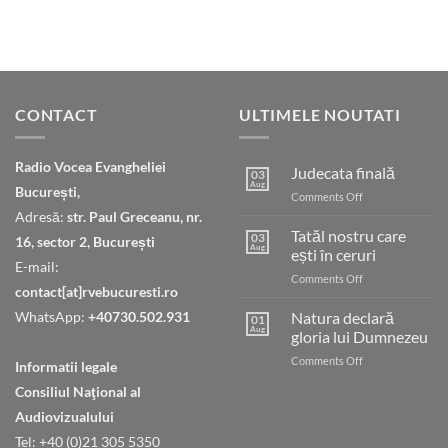
CONTACT
ULTIMELE NOUTATI
Radio Vocea Evangheliei
Judecata finală
03
Aug
București,
on
Comments Off
Judecata
Adresă:
str. Paul Greceanu, nr.
finală
Tatăl nostru care
03
16, sector 2, București
Aug
ești în ceruri
E-mail:
on
Comments Off
contact[at]rvebucuresti.ro
Tatăl
nostru
WhatsApp:
+40730.502.931
Natura declară
01
care
Aug
gloria lui Dumnezeu
ești
on
Comments Off
în
Informatii legale
Natura
ceruri
Consiliul Naţional al
declară
gloria
Audiovizualului
lui
Tel: +40 (0)21 305 5350
Dumnezeu