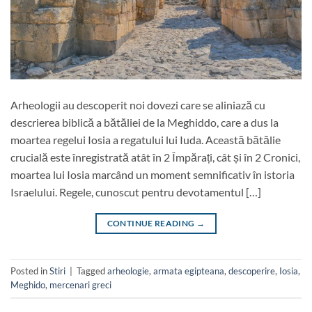
Arheologii au descoperit noi dovezi care se aliniază cu
descrierea biblică a bătăliei de la Meghiddo, care a dus la
moartea regelui Iosia a regatului lui Iuda. Această bătălie
crucială este înregistrată atât în ​​2 Împărați, cât și în 2 Cronici,
moartea lui Iosia marcând un moment semnificativ în istoria
Israelului. Regele, cunoscut pentru devotamentul […]
CONTINUE READING
→
Posted in
Stiri
|
Tagged
arheologie
,
armata egipteana
,
descoperire
,
Iosia
,
Meghido
,
mercenari greci