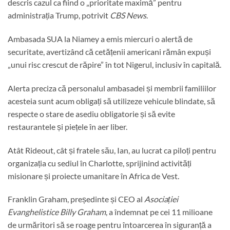
descris cazul ca fiind o „prioritate maximă” pentru
administrația Trump, potrivit
CBS News
.
Ambasada SUA la Niamey a emis miercuri o alertă de
securitate, avertizând că cetățenii americani rămân expuși
„unui risc crescut de răpire” în tot Nigerul, inclusiv în capitală.
Alerta preciza că personalul ambasadei și membrii familiilor
acesteia sunt acum obligați să utilizeze vehicule blindate, să
respecte o stare de asediu obligatorie și să evite
restaurantele și piețele în aer liber.
Atât Rideout, cât și fratele său, Ian, au lucrat ca piloți pentru
organizația cu sediul în Charlotte, sprijinind activități
misionare și proiecte umanitare în Africa de Vest.
Franklin Graham, președinte și CEO al
Asociației
Evanghelistice Billy Graham
, a îndemnat pe cei 11 milioane
de urmăritori să se roage pentru întoarcerea în siguranță a