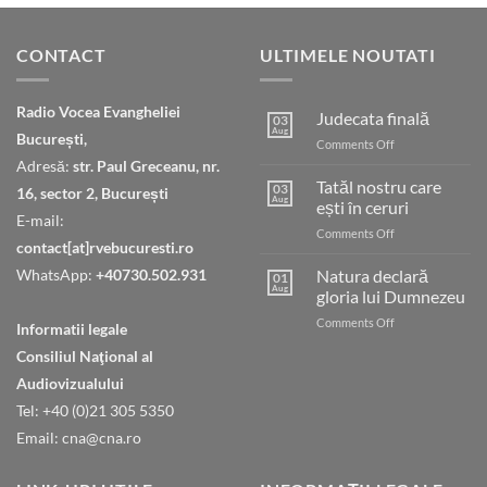
CONTACT
ULTIMELE NOUTATI
Radio Vocea Evangheliei
Judecata finală
03
Aug
București,
on
Comments Off
Judecata
Adresă:
str. Paul Greceanu, nr.
finală
Tatăl nostru care
03
16, sector 2, București
Aug
ești în ceruri
E-mail:
on
Comments Off
contact[at]rvebucuresti.ro
Tatăl
nostru
WhatsApp:
+40730.502.931
Natura declară
01
care
Aug
gloria lui Dumnezeu
ești
on
Comments Off
în
Informatii legale
Natura
ceruri
Consiliul Naţional al
declară
gloria
Audiovizualului
lui
Tel: +40 (0)21 305 5350
Dumnezeu
Email: cna@cna.ro