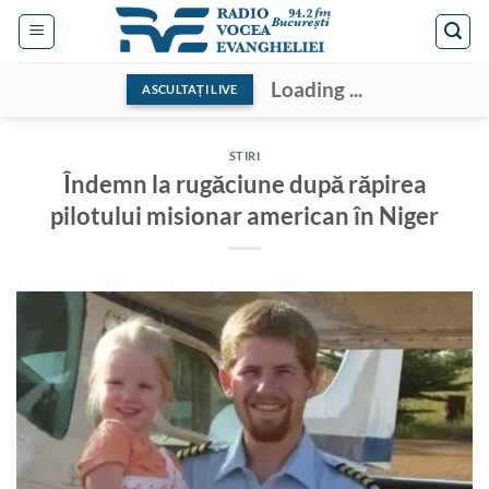
Skip
to
content
Loading ...
ASCULTAȚI LIVE
STIRI
Îndemn la rugăciune după răpirea
pilotului misionar american în Niger