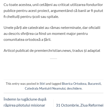
Cu toate acestea, unii cetățeni au criticat utilizarea fondurilor
publice pentru acest proiect, argumentând că banii ar fi putut
fi cheltuiți pentru școli sau spitale.
Unele părți ale catedralei au rămas neterminate, dar oficialii
au descris sfințirea ca fiind un moment major pentru
comunitatea ortodoxă a țării.
Articol publicat de premierchristian.news, tradus și adaptat
This entry was posted in
Stiri
and tagged
Biserica Ortodoxa
,
Bucuresti
,
Catedrala Mantuirii Neamului
,
deschidere
.
Îndemn la rugăciune după
răpirea pilotului misionar
31 Octombrie, Ziua Reformei