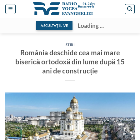
Skip
to
content
Loading ...
ASCULTAȚI LIVE
STIRI
România deschide cea mai mare
biserică ortodoxă din lume după 15
ani de construcție