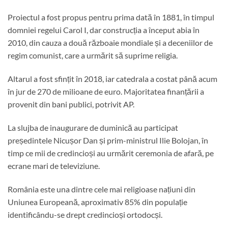
Proiectul a fost propus pentru prima dată în 1881, în timpul
domniei regelui Carol I, dar construcția a început abia în
2010, din cauza a două războaie mondiale și a deceniilor de
regim comunist, care a urmărit să suprime religia.
Altarul a fost sfințit în 2018, iar catedrala a costat până acum
în jur de 270 de milioane de euro. Majoritatea finanțării a
provenit din bani publici, potrivit AP.
La slujba de inaugurare de duminică au participat
președintele Nicușor Dan și prim-ministrul Ilie Bolojan, în
timp ce mii de credincioși au urmărit ceremonia de afară, pe
ecrane mari de televiziune.
România este una dintre cele mai religioase națiuni din
Uniunea Europeană, aproximativ 85% din populație
identificându-se drept credincioși ortodocși.