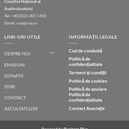
Consiliul Naţional al
declară
gloria
Audiovizualului
lui
Tel: +40 (0)21 305 5350
Dumnezeu
Email: cna@cna.ro
LINK-URI UTILE
INFORMAȚII LEGALE
Cod de conduită
DESPRE NOI
Politică de
confidențialitate
EMISIUNI
Termeni și condiții
DONATII
Politică de cookies
STIRI
Politică de anulare
Politică de
CONTACT
confidențialitate
Contact Asociație
ASCULTATI LIVE
Powered by
Business Plus