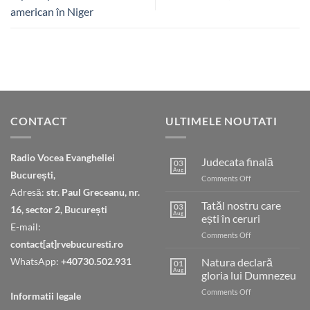
american în Niger
CONTACT
ULTIMELE NOUTATI
Radio Vocea Evangheliei
Judecata finală
03
Aug
București,
on
Comments Off
Judecata
Adresă:
str. Paul Greceanu, nr.
finală
Tatăl nostru care
03
16, sector 2, București
Aug
ești în ceruri
E-mail:
on
Comments Off
contact[at]rvebucuresti.ro
Tatăl
nostru
WhatsApp:
+40730.502.931
Natura declară
01
care
Aug
gloria lui Dumnezeu
ești
on
Comments Off
în
Informatii legale
Natura
ceruri