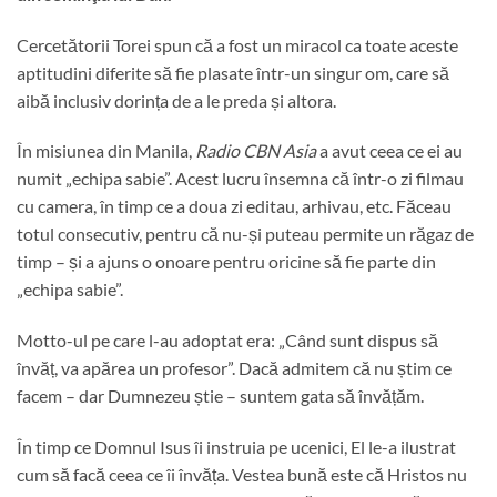
Cercetătorii Torei spun că a fost un miracol ca toate aceste
aptitudini diferite să fie plasate într-un singur om, care să
aibă inclusiv dorința de a le preda și altora.
În misiunea din Manila,
Radio CBN Asia
a avut ceea ce ei au
numit „echipa sabie”. Acest lucru însemna că într-o zi filmau
cu camera, în timp ce a doua zi editau, arhivau, etc. Făceau
totul consecutiv, pentru că nu-și puteau permite un răgaz de
timp – și a ajuns o onoare pentru oricine să fie parte din
„echipa sabie”.
Motto-ul pe care l-au adoptat era: „Când sunt dispus să
învăț, va apărea un profesor”. Dacă admitem că nu știm ce
facem – dar Dumnezeu știe – suntem gata să învățăm.
În timp ce Domnul Isus îi instruia pe ucenici, El le-a ilustrat
cum să facă ceea ce îi învăța. Vestea bună este că Hristos nu