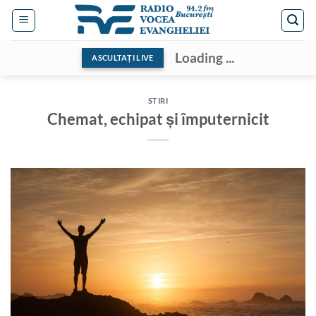
Skip
to
content
Loading ...
ASCULTAȚI LIVE
STIRI
Chemat, echipat și împuternicit