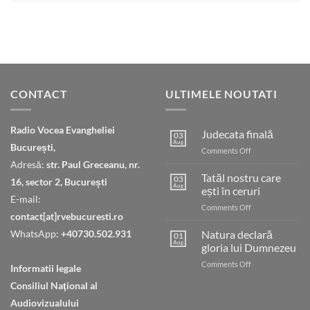
CONTACT
ULTIMELE NOUTATI
Radio Vocea Evangheliei
Judecata finală
03
Aug
București,
on
Comments Off
Judecata
Adresă:
str. Paul Greceanu, nr.
finală
Tatăl nostru care
03
16, sector 2, București
Aug
ești în ceruri
E-mail:
on
Comments Off
contact[at]rvebucuresti.ro
Tatăl
nostru
WhatsApp:
+40730.502.931
Natura declară
01
care
Aug
gloria lui Dumnezeu
ești
on
Comments Off
în
Informatii legale
Natura
ceruri
Consiliul Naţional al
declară
gloria
Audiovizualului