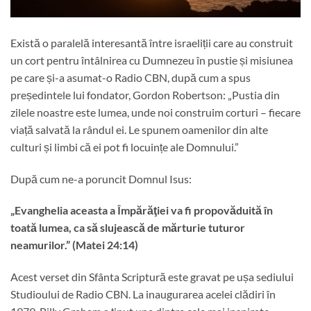
Există o paralelă interesantă între israeliții care au construit
un cort pentru întâlnirea cu Dumnezeu în pustie și misiunea
pe care și-a asumat-o Radio CBN, după cum a spus
președintele lui fondator, Gordon Robertson: „Pustia din
zilele noastre este lumea, unde noi construim corturi – fiecare
viață salvată la rândul ei. Le spunem oamenilor din alte
culturi și limbi că ei pot fi locuințe ale Domnului.”
După cum ne-a poruncit Domnul Isus:
„Evanghelia aceasta a Împărăţiei va fi propovăduită în
toată lumea, ca să slujească de mărturie tuturor
neamurilor.” (Matei 24:14)
Acest verset din Sfânta Scriptură este gravat pe ușa sediului
Studioului de Radio CBN. La inaugurarea acelei clădiri în