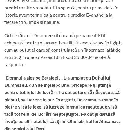
1979, Billy Graham a ținut una dintre cele mai inspirate
predici rostite vreodată. El a spus că, pentru prima dată în
istorie, avem tehnologia pentru a predica Evanghelia la
fiecare trib, limbă și națiune.
Ori de câte ori Dumnezeu îi cheamă pe oameni, El îi
echipează pentru o lucrare. Israeliții fuseseră sclavi în Egipt;
cum au putut ei oare să construiască un Tabernacol atât de
artistic și frumos? Pasajul din Exod 35:30-34 ne oferă
răspunsul:
„Domnul a ales pe Beţaleel … L-a umplut cu Duhul lui
Dumnezeu, duh de înţelepciune, pricepere şi ştiinţă
pentru tot felul de lucrări. I-a dat putere să născocească
planuri, să lucreze în aur, în argint şi în aramă, să sape în
pietre şi să le lege, să lucreze lemnul cu meşteşug şi să
facă tot felul de lucrări meşteşugite. I-a dat şi darul să
înveţe pe alţii, atât lui, cât şi lui Oholiab, fiul lui Ahisamac,
din seminţia lui Dan.”