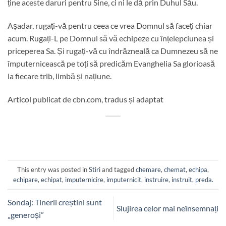
ține aceste daruri pentru Sine, ci ni le dă prin Duhul Său.
Așadar, rugați-vă pentru ceea ce vrea Domnul să faceți chiar
acum. Rugați-L pe Domnul să vă echipeze cu înțelepciunea și
priceperea Sa. Și rugați-vă cu îndrăzneală ca Dumnezeu să ne
împuternicească pe toți să predicăm Evanghelia Sa glorioasă
la fiecare trib, limbă și națiune.
Articol publicat de cbn.com, tradus și adaptat
This entry was posted in
Stiri
and tagged
chemare
,
chemat
,
echipa
,
echipare
,
echipat
,
imputernicire
,
imputernicit
,
instruire
,
instruit
,
preda
.
Sondaj: Tinerii creștini sunt
Slujirea celor mai neînsemnați
„generoși”