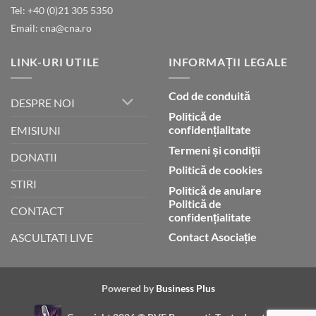
lui
Tel: +40 (0)21 305 5350
Dumnezeu
Email: cna@cna.ro
LINK-URI UTILE
INFORMAȚII LEGALE
Cod de conduită
DESPRE NOI
Politică de
confidențialitate
EMISIUNI
Termeni și condiții
DONATII
Politică de cookies
STIRI
Politică de anulare
Politică de
CONTACT
confidențialitate
Contact Asociație
ASCULTATI LIVE
Powered by
Business Plus