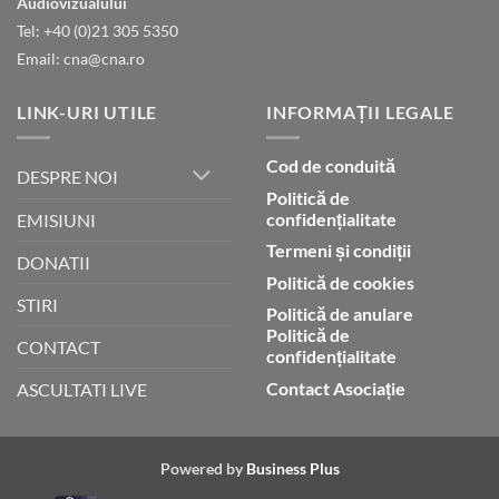
Audiovizualului
lui
Tel: +40 (0)21 305 5350
Dumnezeu
Email: cna@cna.ro
LINK-URI UTILE
INFORMAȚII LEGALE
Cod de conduită
DESPRE NOI
Politică de
confidențialitate
EMISIUNI
Termeni și condiții
DONATII
Politică de cookies
STIRI
Politică de anulare
Politică de
CONTACT
confidențialitate
Contact Asociație
ASCULTATI LIVE
Powered by
Business Plus