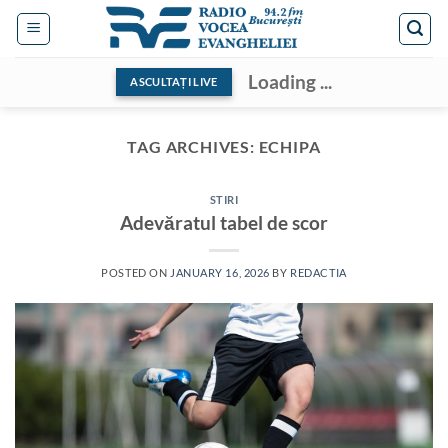
Skip
to
content
Loading ...
ASCULTAȚI LIVE
TAG ARCHIVES:
ECHIPA
STIRI
Adevăratul tabel de scor
POSTED ON
JANUARY 16, 2026
BY
REDACTIA