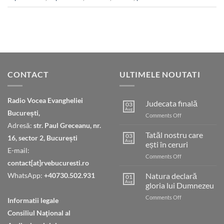
CONTACT
ULTIMELE NOUTATI
Radio Vocea Evangheliei
Judecata finală
03
Aug
București,
on
Comments Off
Judecata
Adresă:
str. Paul Greceanu, nr.
finală
Tatăl nostru care
03
16, sector 2, București
Aug
ești în ceruri
E-mail:
on
Comments Off
contact[at]rvebucuresti.ro
Tatăl
nostru
WhatsApp:
+40730.502.931
Natura declară
01
care
Aug
gloria lui Dumnezeu
ești
on
Comments Off
în
Informatii legale
Natura
ceruri
Consiliul Naţional al
declară
gloria