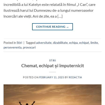
incredibilă a lui Katelyn este relatată în filmul „I Can”, care
ilustrează harul lui Dumnezeu de-a lungul numeroaselor
încercări ale vieții. Ani de zile, ea a […]
CONTINUE READING
→
Posted in
Stiri
|
Tagged
adversitate
,
dizabilitate
,
echipa
,
echipat
,
limite
,
perseverenta
,
provocari
STIRI
Chemat, echipat și împuternicit
POSTED ON
FEBRUARY 11, 2025
BY
REDACTIA