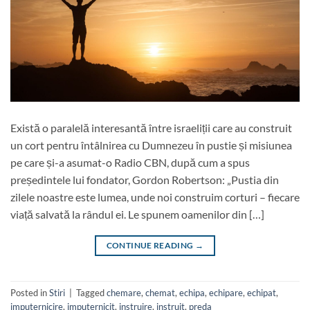
Există o paralelă interesantă între israeliții care au construit
un cort pentru întâlnirea cu Dumnezeu în pustie și misiunea
pe care și-a asumat-o Radio CBN, după cum a spus
președintele lui fondator, Gordon Robertson: „Pustia din
zilele noastre este lumea, unde noi construim corturi – fiecare
viață salvată la rândul ei. Le spunem oamenilor din […]
CONTINUE READING
→
Posted in
Stiri
|
Tagged
chemare
,
chemat
,
echipa
,
echipare
,
echipat
,
imputernicire
,
imputernicit
,
instruire
,
instruit
,
preda