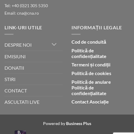
lui
Tel: +40 (0)21 305 5350
Dumnezeu
Email: cna@cna.ro
LINK-URI UTILE
INFORMAȚII LEGALE
Cod de conduită
DESPRE NOI
Politică de
confidențialitate
EMISIUNI
Termeni și condiții
DONATII
Politică de cookies
STIRI
Politică de anulare
Politică de
CONTACT
confidențialitate
Contact Asociație
ASCULTATI LIVE
Powered by
Business Plus