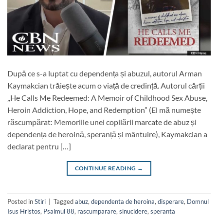
După ce s-a luptat cu dependența și abuzul, autorul Arman
Kaymakcian trăiește acum o viață de credință. Autorul cărții
„He Calls Me Redeemed: A Memoir of Childhood Sex Abuse,
Heroin Addiction, Hope, and Redemption” (El mă numește
răscumpărat: Memoriile unei copilării marcate de abuz și
dependența de heroină, speranță și mântuire), Kaymakcian a
declarat pentru […]
CONTINUE READING
→
Posted in
Stiri
|
Tagged
abuz
,
dependenta de heroina
,
disperare
,
Domnul
Isus Hristos
,
Psalmul 88
,
rascumparare
,
sinucidere
,
speranta