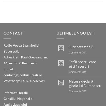
CONTACT
ULTIMELE NOUTATI
Radio Vocea Evangheliei
Judecata finală
03
Aug
București,
on
Comments Off
Judecata
Adresă:
str. Paul Greceanu, nr.
finală
Tatăl nostru care
03
16, sector 2, București
Aug
ești în ceruri
E-mail:
on
Comments Off
contact[at]rvebucuresti.ro
Tatăl
nostru
WhatsApp:
+40730.502.931
Natura declară
01
care
Aug
gloria lui Dumnezeu
ești
on
Comments Off
în
Informatii legale
Natura
ceruri
Consiliul Naţional al
declară
gloria
Audiovizualului