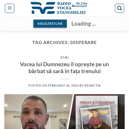
Skip
to
content
Loading ...
ASCULTAȚI LIVE
TAG ARCHIVES:
DISPERARE
STIRI
Vocea lui Dumnezeu îl oprește pe un
bărbat să sară în fața trenului
POSTED ON
FEBRUARY 26, 2026
BY
REDACTIA