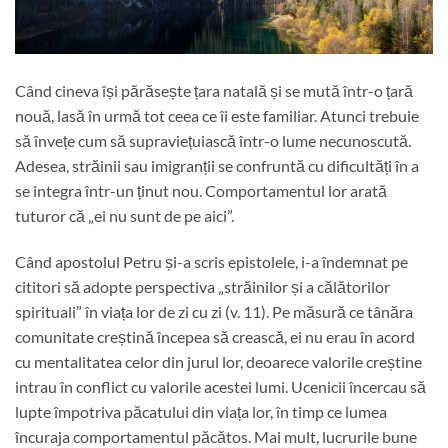
Când cineva își părăsește țara natală și se mută într-o țară
nouă, lasă în urmă tot ceea ce îi este familiar. Atunci trebuie
să învețe cum să supraviețuiască într-o lume necunoscută.
Adesea, străinii sau imigranții se confruntă cu dificultăți în a
se integra într-un ținut nou. Comportamentul lor arată
tuturor că „ei nu sunt de pe aici”.
Când apostolul Petru și-a scris epistolele, i-a îndemnat pe
cititori să adopte perspectiva „străinilor și a călătorilor
spirituali” în viața lor de zi cu zi (v. 11). Pe măsură ce tânăra
comunitate creștină începea să crească, ei nu erau în acord
cu mentalitatea celor din jurul lor, deoarece valorile creștine
intrau în conflict cu valorile acestei lumi. Ucenicii încercau să
lupte împotriva păcatului din viața lor, în timp ce lumea
încuraja comportamentul păcătos. Mai mult, lucrurile bune