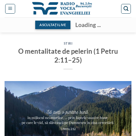
Skip
to
content
Loading ...
ASCULTAȚI LIVE
STIRI
O mentalitate de pelerin (1 Petru
2:11–25)