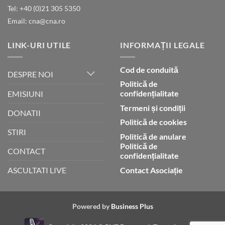
lui
Tel: +40 (0)21 305 5350
Dumnezeu
Email: cna@cna.ro
LINK-URI UTILE
INFORMAȚII LEGALE
Cod de conduită
DESPRE NOI
Politică de
confidențialitate
EMISIUNI
Termeni și condiții
DONATII
Politică de cookies
STIRI
Politică de anulare
Politică de
CONTACT
confidențialitate
Contact Asociație
ASCULTATI LIVE
Powered by
Business Plus