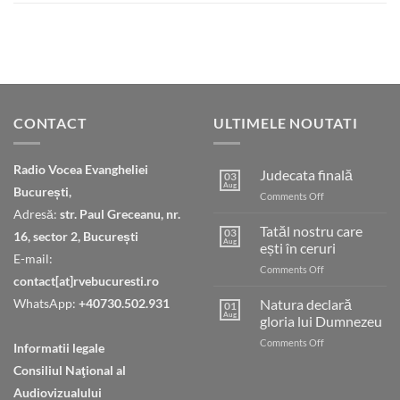
CONTACT
ULTIMELE NOUTATI
Radio Vocea Evangheliei
Judecata finală
03
Aug
București,
on
Comments Off
Judecata
Adresă:
str. Paul Greceanu, nr.
finală
Tatăl nostru care
03
16, sector 2, București
Aug
ești în ceruri
E-mail:
on
Comments Off
contact[at]rvebucuresti.ro
Tatăl
nostru
WhatsApp:
+40730.502.931
Natura declară
01
care
Aug
gloria lui Dumnezeu
ești
on
Comments Off
în
Informatii legale
Natura
ceruri
Consiliul Naţional al
declară
gloria
Audiovizualului