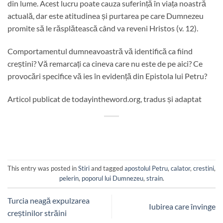
din lume. Acest lucru poate cauza suferință în viața noastră
actuală, dar este atitudinea și purtarea pe care Dumnezeu
promite să le răsplătească când va reveni Hristos (v. 12).
Comportamentul dumneavoastră vă identifică ca fiind
creștini? Vă remarcați ca cineva care nu este de pe aici? Ce
provocări specifice vă ies în evidență din Epistola lui Petru?
Articol publicat de todayintheword.org, tradus și adaptat
This entry was posted in
Stiri
and tagged
apostolul Petru
,
calator
,
crestini
,
pelerin
,
poporul lui Dumnezeu
,
strain
.
Turcia neagă expulzarea
Iubirea care învinge
creștinilor străini