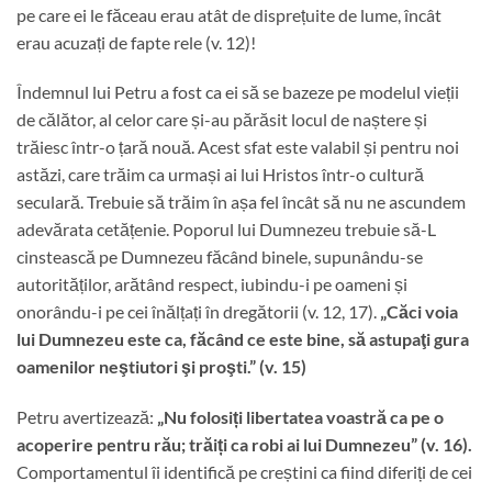
pe care ei le făceau erau atât de disprețuite de lume, încât
erau acuzați de fapte rele (v. 12)!
Îndemnul lui Petru a fost ca ei să se bazeze pe modelul vieții
de călător, al celor care și-au părăsit locul de naștere și
trăiesc într-o țară nouă. Acest sfat este valabil și pentru noi
astăzi, care trăim ca urmași ai lui Hristos într-o cultură
seculară. Trebuie să trăim în așa fel încât să nu ne ascundem
adevărata cetățenie. Poporul lui Dumnezeu trebuie să-L
cinstească pe Dumnezeu făcând binele, supunându-se
autorităților, arătând respect, iubindu-i pe oameni și
onorându-i pe cei înălțați în dregătorii (v. 12, 17).
„Căci voia
lui Dumnezeu este ca, făcând ce este bine, să astupaţi gura
oamenilor neştiutori şi proşti.” (v. 15)
Petru avertizează:
„Nu folosiți libertatea voastră ca pe o
acoperire pentru rău; trăiți ca robi ai lui Dumnezeu” (v. 16).
Comportamentul îi identifică pe creștini ca fiind diferiți de cei