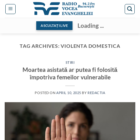
Skip
to
content
Loading ...
ASCULTAȚI LIVE
TAG ARCHIVES:
VIOLENTA DOMESTICA
STIRI
Moartea asistată ar putea fi folosită
împotriva femeilor vulnerabile
POSTED ON
APRIL 10, 2025
BY
REDACTIA