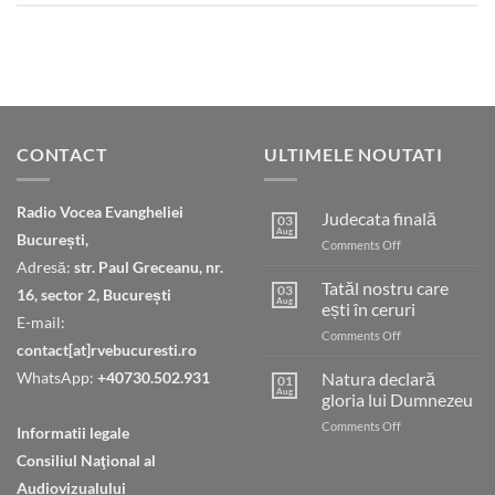
CONTACT
ULTIMELE NOUTATI
Radio Vocea Evangheliei
Judecata finală
03
Aug
București,
on
Comments Off
Judecata
Adresă:
str. Paul Greceanu, nr.
finală
Tatăl nostru care
03
16, sector 2, București
Aug
ești în ceruri
E-mail:
on
Comments Off
contact[at]rvebucuresti.ro
Tatăl
nostru
WhatsApp:
+40730.502.931
Natura declară
01
care
Aug
gloria lui Dumnezeu
ești
on
Comments Off
în
Informatii legale
Natura
ceruri
Consiliul Naţional al
declară
gloria
Audiovizualului