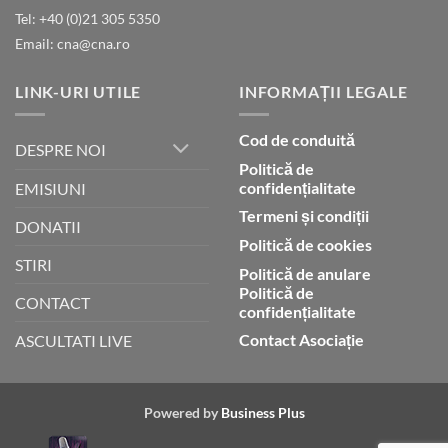
lui
Tel: +40 (0)21 305 5350
Dumnezeu
Email: cna@cna.ro
LINK-URI UTILE
INFORMAȚII LEGALE
Cod de conduită
DESPRE NOI
Politică de
confidențialitate
EMISIUNI
Termeni și condiții
DONATII
Politică de cookies
STIRI
Politică de anulare
Politică de
CONTACT
confidențialitate
Contact Asociație
ASCULTATI LIVE
Powered by
Business Plus