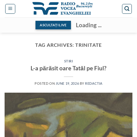
Skip
to
content
Loading ...
ASCULTAȚI LIVE
TAG ARCHIVES:
TRINITATE
STIRI
L-a părăsit oare Tatăl pe Fiul?
POSTED ON
JUNE 19, 2026
BY
REDACTIA