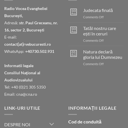
Radio Vocea Evangheliei
Judecata finală
03
Aug
București,
on
Comments Off
Judecata
Adresă:
str. Paul Greceanu, nr.
finală
Tatăl nostru care
03
16, sector 2, București
Aug
ești în ceruri
E-mail:
on
Comments Off
contact[at]rvebucuresti.ro
Tatăl
nostru
WhatsApp:
+40730.502.931
Natura declară
01
care
Aug
gloria lui Dumnezeu
ești
on
Comments Off
în
Informatii legale
Natura
ceruri
Consiliul Naţional al
declară
gloria
Audiovizualului
lui
Tel: +40 (0)21 305 5350
Dumnezeu
Email: cna@cna.ro
LINK-URI UTILE
INFORMAȚII LEGALE
Cod de conduită
DESPRE NOI