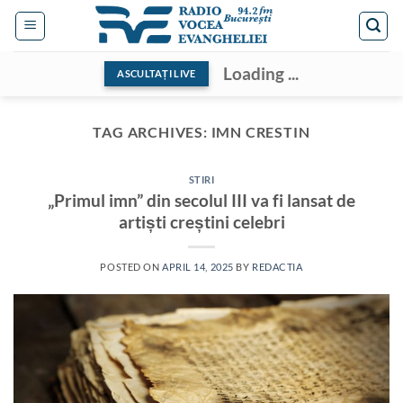
Skip
to
content
Loading ...
ASCULTAȚI LIVE
TAG ARCHIVES:
IMN CRESTIN
STIRI
„Primul imn” din secolul III va fi lansat de
artiști creștini celebri
POSTED ON
APRIL 14, 2025
BY
REDACTIA