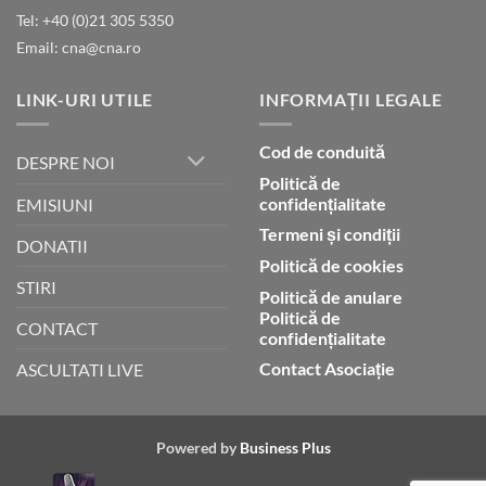
Umblarea
Tel: +40 (0)21 305 5350
cu
Email: cna@cna.ro
Dumnezeu
prin
credință
LINK-URI UTILE
INFORMAȚII LEGALE
Cod de conduită
DESPRE NOI
Politică de
confidențialitate
EMISIUNI
Termeni și condiții
DONATII
Politică de cookies
STIRI
Politică de anulare
Politică de
CONTACT
confidențialitate
Contact Asociație
ASCULTATI LIVE
Powered by
Business Plus