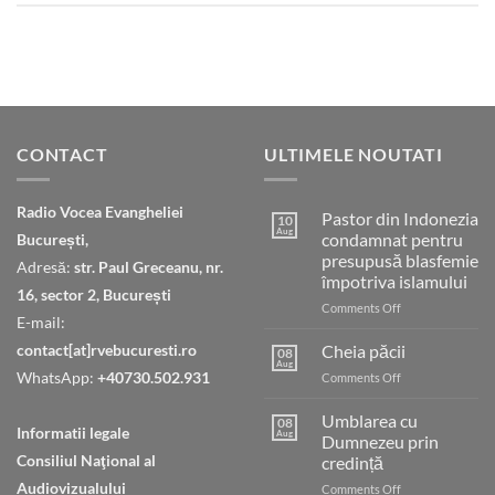
CONTACT
ULTIMELE NOUTATI
Radio Vocea Evangheliei
Pastor din Indonezia
10
Aug
condamnat pentru
București,
presupusă blasfemie
Adresă:
str. Paul Greceanu, nr.
împotriva islamului
16, sector 2, București
on
Comments Off
E-mail:
Pastor
din
contact[at]rvebucuresti.ro
Cheia păcii
08
Indonezia
Aug
WhatsApp:
+40730.502.931
on
Comments Off
condamnat
Cheia
pentru
păcii
Umblarea cu
presupusă
08
Informatii legale
Aug
Dumnezeu prin
blasfemie
împotriva
Consiliul Naţional al
credință
islamului
Audiovizualului
on
Comments Off