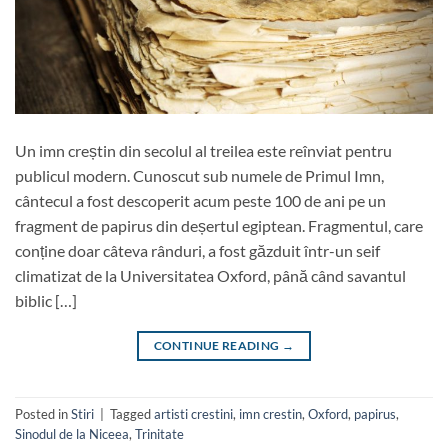
Un imn creștin din secolul al treilea este reînviat pentru
publicul modern. Cunoscut sub numele de Primul Imn,
cântecul a fost descoperit acum peste 100 de ani pe un
fragment de papirus din deșertul egiptean. Fragmentul, care
conține doar câteva rânduri, a fost găzduit într-un seif
climatizat de la Universitatea Oxford, până când savantul
biblic […]
CONTINUE READING
→
Posted in
Stiri
|
Tagged
artisti crestini
,
imn crestin
,
Oxford
,
papirus
,
Sinodul de la Niceea
,
Trinitate