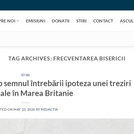
PRE NOI
EMISIUNI
DONATII
STIRI
CONTACT
ASCULT
TAG ARCHIVES:
FRECVENTAREA BISERICII
STIRI
semnul întrebării ipoteza unei treziri
uale în Marea Britanie
TED ON
MAY 23, 2026
BY
REDACTIA