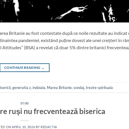
area Britanie au fost contestate după ce noile rezultate au indicat 
dinaintea pandemiei, existând puține dovezi ale unei creșteri în râ
ial Attitudes” (BSA) a revelat că doar 5% dintre britanici frecventea
CONTINUE READING
→
sericii
,
generatia z
,
indoiala
,
Marea Britanie
,
sondaj
,
trezire spirituala
STIRI
re ruși nu frecventează biserica
TED ON
APRIL 10, 2026
BY
REDACTIA