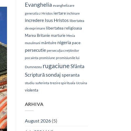
Evanghelia
evanghelizare
iertare
Hristos
generatia z
inchinare
Isus Hristos
incredere
libertatea
libertatea religioasa
de exprimare
Marea Britanie
marturie
Mesia
nigeria
pace
mântuire
musulmani
persecutie
persecuția creștinilor
pocainta
promisiunile lui
promisiune
rugaciune
Sfânta
Dumnezeu
sondaj
Scriptură
speranta
studiu
suferinta
trezire spirituala
Ucraina
violenta
ARHIVA
August 2026
(5)