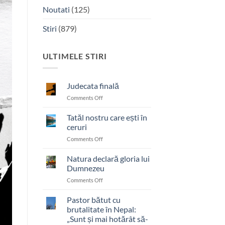
Noutati
(125)
Stiri
(879)
ULTIMELE STIRI
Judecata finală
on
Comments Off
Judecata
finală
Tatăl nostru care ești în
ceruri
on
Comments Off
Tatăl
nostru
Natura declară gloria lui
care
Dumnezeu
ești
on
Comments Off
în
Natura
ceruri
declară
Pastor bătut cu
gloria
brutalitate în Nepal:
lui
„Sunt și mai hotărât să-
Dumnezeu