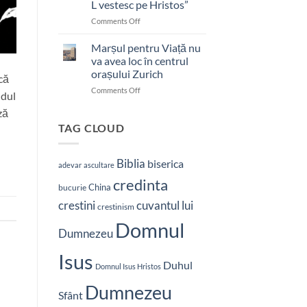
L vestesc pe Hristos”
on
Comments Off
Pastor
bătut
Marșul pentru Viață nu
cu
va avea loc în centrul
brutalitate
orașului Zurich
că
în
on
Comments Off
Nepal:
ndul
Marșul
„Sunt
ză
pentru
și
Viață
mai
TAG CLOUD
nu
hotărât
va
să-
avea
L
Biblia
biserica
adevar
ascultare
loc
vestesc
credinta
în
pe
China
bucurie
centrul
Hristos”
crestini
cuvantul lui
orașului
crestinism
Zurich
Domnul
Dumnezeu
Isus
Duhul
Domnul Isus Hristos
Dumnezeu
Sfânt