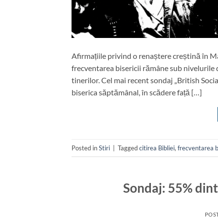
Afirmațiile privind o renaștere creștină în M
frecventarea bisericii rămâne sub nivelurile 
tinerilor. Cel mai recent sondaj „British Soc
biserica săptămânal, în scădere față […]
Posted in
Stiri
|
Tagged
citirea Bibliei
,
frecventarea bi
Sondaj: 55% dint
POS