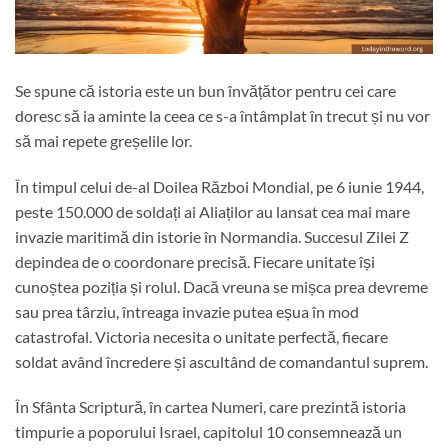
Se spune că istoria este un bun învățător pentru cei care
doresc să ia aminte la ceea ce s-a întâmplat în trecut și nu vor
să mai repete greșelile lor.
În timpul celui de-al Doilea Război Mondial, pe 6 iunie 1944,
peste 150.000 de soldați ai Aliaților au lansat cea mai mare
invazie maritimă din istorie în Normandia. Succesul Zilei Z
depindea de o coordonare precisă. Fiecare unitate își
cunoștea poziția și rolul. Dacă vreuna se mișca prea devreme
sau prea târziu, întreaga invazie putea eșua în mod
catastrofal. Victoria necesita o unitate perfectă, fiecare
soldat având încredere și ascultând de comandantul suprem.
În Sfânta Scriptură, în cartea Numeri, care prezintă istoria
timpurie a poporului Israel, capitolul 10 consemnează un