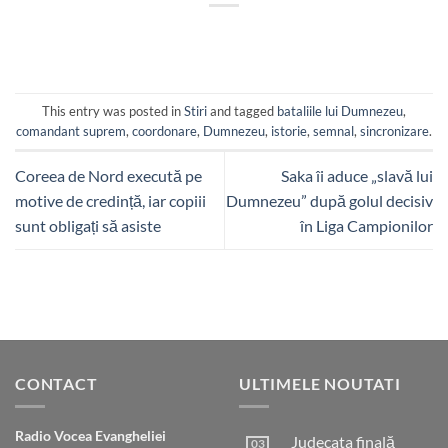
This entry was posted in
Stiri
and tagged
bataliile lui Dumnezeu
,
comandant suprem
,
coordonare
,
Dumnezeu
,
istorie
,
semnal
,
sincronizare
.
Coreea de Nord execută pe
Saka îi aduce „slavă lui
motive de credință, iar copiii
Dumnezeu” după golul decisiv
sunt obligați să asiste
în Liga Campionilor
CONTACT
ULTIMELE NOUTATI
Radio Vocea Evangheliei
Judecata finală
03