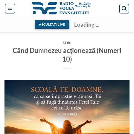
Skip
to
content
Loading ...
ASCULTAȚI LIVE
STIRI
Când Dumnezeu acționează (Numeri
10)