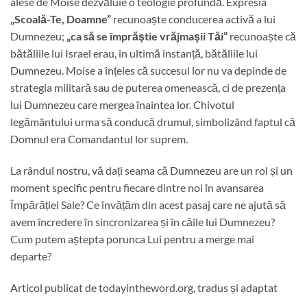
alese de Moise dezvăluie o teologie profundă. Expresia
„Scoală-Te, Doamne”
recunoaște conducerea activă a lui
Dumnezeu;
„ca să se împrăştie vrăjmaşii Tăi”
recunoaște că
bătăliile lui Israel erau, în ultimă instanță, bătăliile lui
Dumnezeu. Moise a înțeles că succesul lor nu va depinde de
strategia militară sau de puterea omenească, ci de prezența
lui Dumnezeu care mergea înaintea lor. Chivotul
legământului urma să conducă drumul, simbolizând faptul că
Domnul era Comandantul lor suprem.
La rândul nostru, vă dați seama că Dumnezeu are un rol și un
moment specific pentru fiecare dintre noi în avansarea
Împărăției Sale? Ce învățăm din acest pasaj care ne ajută să
avem încredere în sincronizarea și în căile lui Dumnezeu?
Cum putem aștepta porunca Lui pentru a merge mai
departe?
Articol publicat de todayintheword.org, tradus și adaptat