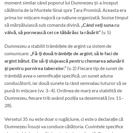
moment similar când poporul lui Dumnezeu și-a început
călătoria de la Muntele Sinai spre Țara Promisă. Aceasta era
prima lor mișcare majoră ca națiune organizată. Sosise timpul
să mărșăluiască sub comanda divină.
„Când veţi suna cu
vâlvă, să pornească cei ce tăbărăsc la răsărit”
(v. 5)
Dumnezeu a stabilit trâmbițele de argint ca sistem de
comunicare:
„Fă-ţi două trâmbiţe de argint; să le faci de
argint bătut. Ele să-ţi slujească pentru chemarea adunării
şi pentru pornirea taberelor.”
(v. 2) Fiecare tip de sunet de
trâmbiță avea o semnificație specifică, un sunet aduna
conducătorii, iar două sunete la rând semnalau tuturor să se
pună în mișcare (vv. 3–4). Ordinea de marș era stabilită de
Dumnezeu, fiecare trib având poziția sa desemnată (vv. 11–
28).
Versetul 35 nu este doar o rugăciune, ci este o declarație că
Dumnezeu Însuși va conduce călătoria. Cuvintele specifice