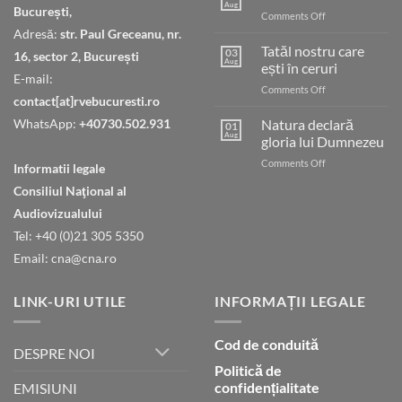
Aug
București,
on
Comments Off
Judecata
Adresă:
str. Paul Greceanu, nr.
finală
Tatăl nostru care
03
16, sector 2, București
Aug
ești în ceruri
E-mail:
on
Comments Off
contact[at]rvebucuresti.ro
Tatăl
nostru
WhatsApp:
+40730.502.931
Natura declară
01
care
Aug
gloria lui Dumnezeu
ești
on
Comments Off
în
Informatii legale
Natura
ceruri
Consiliul Naţional al
declară
gloria
Audiovizualului
lui
Tel: +40 (0)21 305 5350
Dumnezeu
Email: cna@cna.ro
LINK-URI UTILE
INFORMAȚII LEGALE
Cod de conduită
DESPRE NOI
Politică de
confidențialitate
EMISIUNI