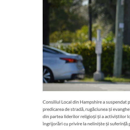
Consiliul Local din Hampshire a suspendat pr
predicarea de stradă, rugăciunea și evangheli
din partea liderilor religioși și a activiștilor 
îngrijorări cu privire la neliniște și suferință