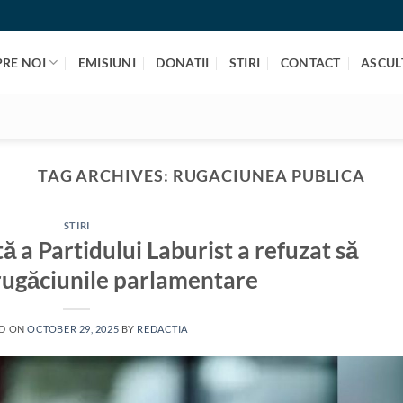
PRE NOI
EMISIUNI
DONATII
STIRI
CONTACT
ASCULT
TAG ARCHIVES:
RUGACIUNEA PUBLICA
STIRI
 a Partidului Laburist a refuzat să
 rugăciunile parlamentare
D ON
OCTOBER 29, 2025
BY
REDACTIA