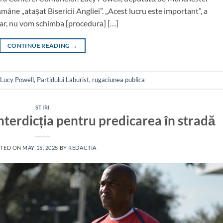
mâne „atașat Bisericii Angliei”. „Acest lucru este important”, a
ar, nu vom schimba [procedura] […]
CONTINUE READING
→
Lucy Powell
,
Partidului Laburist
,
rugaciunea publica
STIRI
terdicția pentru predicarea în stradă
TED ON
MAY 15, 2025
BY
REDACTIA