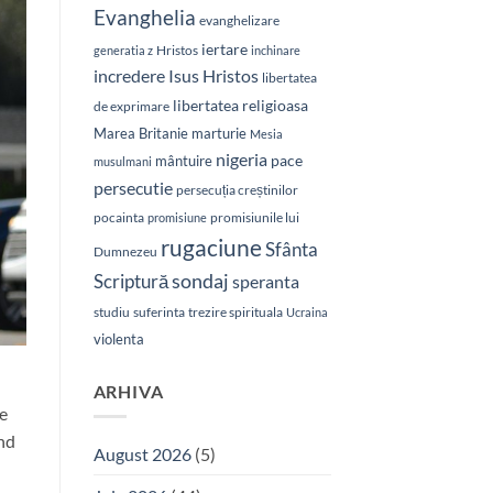
Evanghelia
evanghelizare
iertare
Hristos
generatia z
inchinare
Isus Hristos
incredere
libertatea
libertatea religioasa
de exprimare
Marea Britanie
marturie
Mesia
nigeria
pace
mântuire
musulmani
persecutie
persecuția creștinilor
pocainta
promisiunile lui
promisiune
rugaciune
Sfânta
Dumnezeu
sondaj
Scriptură
speranta
studiu
suferinta
trezire spirituala
Ucraina
violenta
ARHIVA
ve
ând
August 2026
(5)