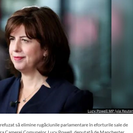
refuzat să elimine rugăciunile parlamentare în eforturile sale de
dera Camerei Comunelor. Lucy Powell, deputată de Manchester