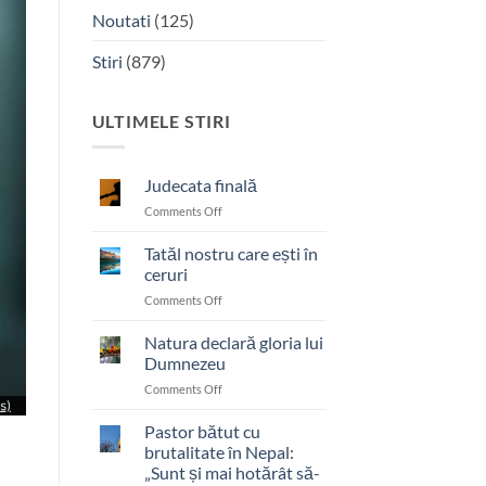
Noutati
(125)
Stiri
(879)
ULTIMELE STIRI
Judecata finală
on
Comments Off
Judecata
finală
Tatăl nostru care ești în
ceruri
on
Comments Off
Tatăl
nostru
Natura declară gloria lui
care
Dumnezeu
ești
on
Comments Off
în
Natura
ceruri
declară
Pastor bătut cu
gloria
brutalitate în Nepal:
lui
„Sunt și mai hotărât să-
Dumnezeu