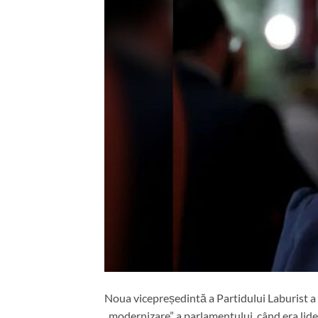
Noua vicepreședintă a Partidului Laburist a 
„modernizare” a parlamentului, când era li