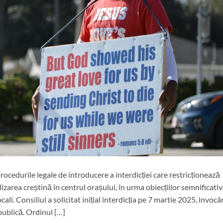
ocedurile legale de introducere a interdicției care restricționează
zarea creștină în centrul orașului, în urma obiecțiilor semnificati
locali. Consiliul a solicitat inițial interdicția pe 7 martie 2025, invoc
 publică. Ordinul […]