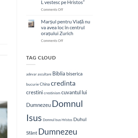
L vestesc pe Hristos”
on
Comments Off
Pastor
bătut
Marșul pentru Viață nu
cu
va avea loc în centrul
brutalitate
orașului Zurich
în
on
Comments Off
Nepal:
Marșul
„Sunt
pentru
și
Viață
mai
TAG CLOUD
nu
hotărât
va
să-
avea
L
Biblia
biserica
adevar
ascultare
loc
vestesc
credinta
în
pe
China
bucurie
centrul
Hristos”
crestini
cuvantul lui
orașului
crestinism
Zurich
Domnul
Dumnezeu
Isus
Duhul
Domnul Isus Hristos
Dumnezeu
Sfânt