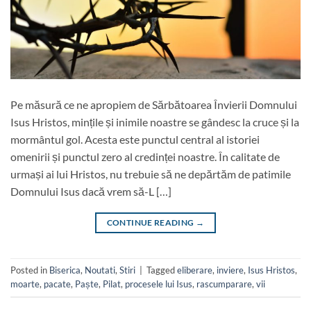
Pe măsură ce ne apropiem de Sărbătoarea Învierii Domnului
Isus Hristos, mințile și inimile noastre se gândesc la cruce și la
mormântul gol. Acesta este punctul central al istoriei
omenirii și punctul zero al credinței noastre. În calitate de
urmași ai lui Hristos, nu trebuie să ne depărtăm de patimile
Domnului Isus dacă vrem să-L […]
CONTINUE READING
→
Posted in
Biserica
,
Noutati
,
Stiri
|
Tagged
eliberare
,
inviere
,
Isus Hristos
,
moarte
,
pacate
,
Paște
,
Pilat
,
procesele lui Isus
,
rascumparare
,
vii