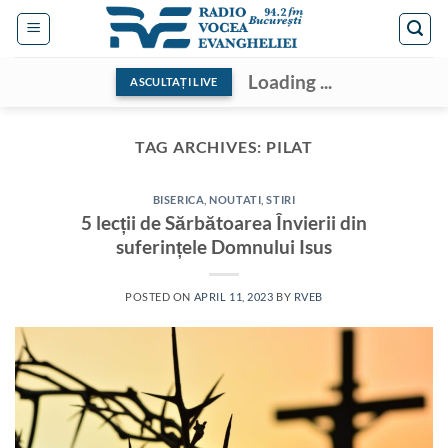
Skip
to
content
Loading ...
ASCULTAȚI LIVE
TAG ARCHIVES:
PILAT
BISERICA
,
NOUTATI
,
STIRI
5 lecții de Sărbătoarea Învierii din
suferințele Domnului Isus
POSTED ON
APRIL 11, 2023
BY
RVEB