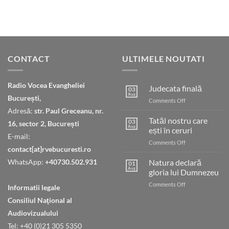
CONTACT
ULTIMELE NOUTATI
Radio Vocea Evangheliei
Judecata finală
03
Aug
București,
on
Comments Off
Judecata
Adresă:
str. Paul Greceanu, nr.
finală
Tatăl nostru care
03
16, sector 2, București
Aug
ești în ceruri
E-mail:
on
Comments Off
contact[at]rvebucuresti.ro
Tatăl
nostru
WhatsApp:
+40730.502.931
Natura declară
01
care
Aug
gloria lui Dumnezeu
ești
on
Comments Off
în
Informatii legale
Natura
ceruri
Consiliul Naţional al
declară
gloria
Audiovizualului
lui
Tel: +40 (0)21 305 5350
Dumnezeu