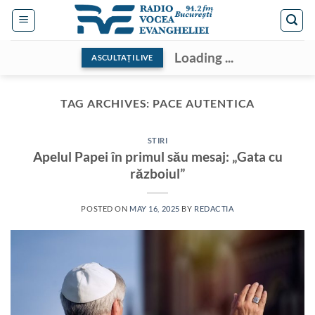
Skip
to
content
Loading ...
ASCULTAȚI LIVE
TAG ARCHIVES:
PACE AUTENTICA
STIRI
Apelul Papei în primul său mesaj: „Gata cu
războiul”
POSTED ON
MAY 16, 2025
BY
REDACTIA