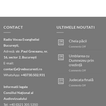
CONTACT
ULTIMELE NOUTATI
Radio Vocea Evangheliei
Cheia păcii
08
Aug
București,
on
Comments Off
Cheia
Adresă:
str. Paul Greceanu, nr.
păcii
Umblarea cu
08
16, sector 2, București
Aug
Dumnezeu prin
E-mail:
credință
contact[at]rvebucuresti.ro
on
Comments Off
Umblarea
WhatsApp:
+40730.502.931
cu
Judecata finală
03
Dumnezeu
Aug
on
Comments Off
Informatii legale
prin
Judecata
credință
Consiliul Naţional al
finală
Audiovizualului
Tel: +40 (0)21 305 5350