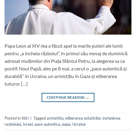
Papa Leon al XIV-lea a făcut apel la marile puteri ale lumii
pentru „a încheia războiul”, în primul său mesaj de duminică
adresat mulțimilor din Piața Sfântul Petru, la alegerea sa ca
pontif. Noul Papă, ales pe 8 mai, a cerut o „pace autentică și
durabilă” în Ucraina, un armistițiu în Gaza și eliberarea
tuturor […]
CONTINUE READING
→
Posted in
Stiri
|
Tagged
armistitiu
,
eliberarea ostaticilor
,
incheierea
razboiului
,
Israel
,
pace autentica
,
papa
,
Ucraina