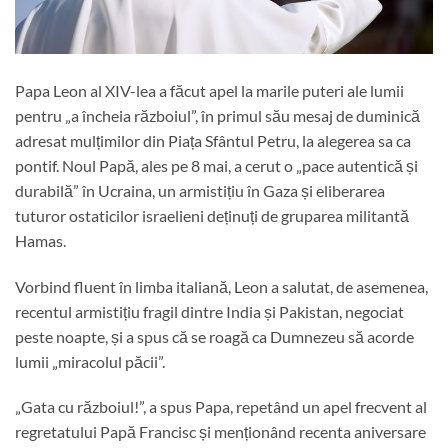
Papa Leon al XIV-lea a făcut apel la marile puteri ale lumii
pentru „a încheia războiul”, în primul său mesaj de duminică
adresat mulțimilor din Piața Sfântul Petru, la alegerea sa ca
pontif. Noul Papă, ales pe 8 mai, a cerut o „pace autentică și
durabilă” în Ucraina, un armistițiu în Gaza și eliberarea
tuturor ostaticilor israelieni deținuți de gruparea militantă
Hamas.
Vorbind fluent în limba italiană, Leon a salutat, de asemenea,
recentul armistițiu fragil dintre India și Pakistan, negociat
peste noapte, și a spus că se roagă ca Dumnezeu să acorde
lumii „miracolul păcii”.
„Gata cu războiul!”, a spus Papa, repetând un apel frecvent al
regretatului Papă Francisc și menționând recenta aniversare