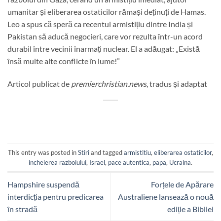
umanitar și eliberarea ostaticilor rămași deținuți de Hamas.
Leo a spus că speră ca recentul armistițiu dintre India și
Pakistan să aducă negocieri, care vor rezulta într-un acord
durabil între vecinii înarmați nuclear. El a adăugat: „Există
însă multe alte conflicte în lume!”
Articol publicat de
premierchristian.news
, tradus și adaptat
This entry was posted in
Stiri
and tagged
armistitiu
,
eliberarea ostaticilor
,
incheierea razboiului
,
Israel
,
pace autentica
,
papa
,
Ucraina
.
Hampshire suspendă
Forțele de Apărare
interdicția pentru predicarea
Australiene lansează o nouă
în stradă
ediție a Bibliei