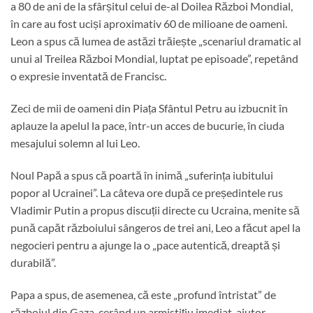
a 80 de ani de la sfârșitul celui de-al Doilea Război Mondial,
în care au fost uciși aproximativ 60 de milioane de oameni.
Leon a spus că lumea de astăzi trăiește „scenariul dramatic al
unui al Treilea Război Mondial, luptat pe episoade”, repetând
o expresie inventată de Francisc.
Zeci de mii de oameni din Piața Sfântul Petru au izbucnit în
aplauze la apelul la pace, într-un acces de bucurie, în ciuda
mesajului solemn al lui Leo.
Noul Papă a spus că poartă în inimă „suferința iubitului
popor al Ucrainei”. La câteva ore după ce președintele rus
Vladimir Putin a propus discuții directe cu Ucraina, menite să
pună capăt războiului sângeros de trei ani, Leo a făcut apel la
negocieri pentru a ajunge la o „pace autentică, dreaptă și
durabilă”.
Papa a spus, de asemenea, că este „profund întristat” de
războiul din Gaza, cerând un armistițiu imediat, ajutor