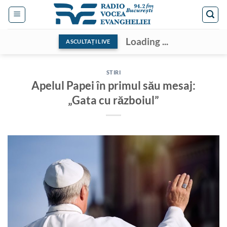
Skip
to
content
Loading ...
ASCULTAȚI LIVE
STIRI
Apelul Papei în primul său mesaj:
„Gata cu războiul”