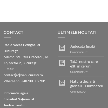
CONTACT
ULTIMELE NOUTATI
Radio Vocea Evangheliei
Judecata finală
03
Aug
București,
on
Comments Off
Judecata
Adresă:
str. Paul Greceanu, nr.
finală
Tatăl nostru care
03
16, sector 2, București
Aug
ești în ceruri
E-mail:
on
Comments Off
contact[at]rvebucuresti.ro
Tatăl
nostru
WhatsApp:
+40730.502.931
Natura declară
01
care
Aug
gloria lui Dumnezeu
ești
on
Comments Off
în
Informatii legale
Natura
ceruri
Consiliul Naţional al
declară
gloria
Audiovizualului
lui