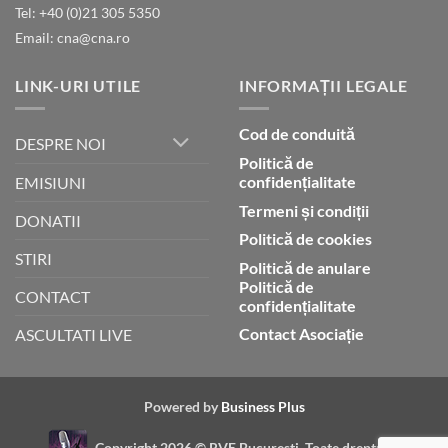
Tel: +40 (0)21 305 5350
Dumnezeu
Email: cna@cna.ro
LINK-URI UTILE
INFORMAȚII LEGALE
Cod de conduită
DESPRE NOI
Politică de
confidențialitate
EMISIUNI
Termeni și condiții
DONATII
Politică de cookies
STIRI
Politică de anulare
Politică de
CONTACT
confidențialitate
Contact Asociație
ASCULTATI LIVE
Powered by
Business Plus
Copyright 2026 ©
RVE Bucuresti. Toate drepturile