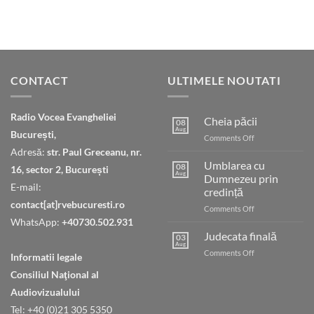
CONTACT
ULTIMELE NOUTATI
Radio Vocea Evangheliei
Cheia păcii
08
Aug
București,
on
Comments Off
Cheia
Adresă:
str. Paul Greceanu, nr.
păcii
Umblarea cu
08
16, sector 2, București
Aug
Dumnezeu prin
E-mail:
credință
contact[at]rvebucuresti.ro
on
Comments Off
Umblarea
WhatsApp:
+40730.502.931
cu
Judecata finală
03
Dumnezeu
Aug
on
Comments Off
Informatii legale
prin
Judecata
credință
Consiliul Naţional al
finală
Audiovizualului
Tel: +40 (0)21 305 5350