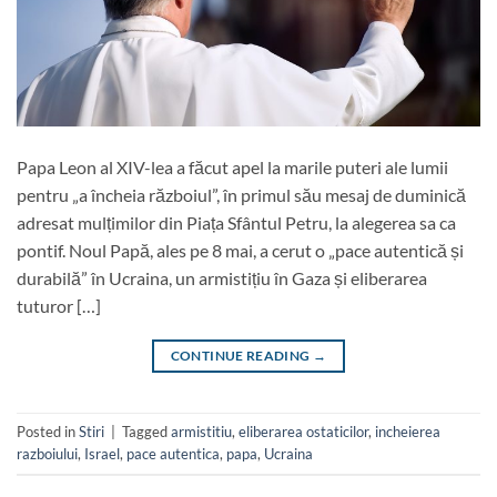
Papa Leon al XIV-lea a făcut apel la marile puteri ale lumii
pentru „a încheia războiul”, în primul său mesaj de duminică
adresat mulțimilor din Piața Sfântul Petru, la alegerea sa ca
pontif. Noul Papă, ales pe 8 mai, a cerut o „pace autentică și
durabilă” în Ucraina, un armistițiu în Gaza și eliberarea
tuturor […]
CONTINUE READING
→
Posted in
Stiri
|
Tagged
armistitiu
,
eliberarea ostaticilor
,
incheierea
razboiului
,
Israel
,
pace autentica
,
papa
,
Ucraina