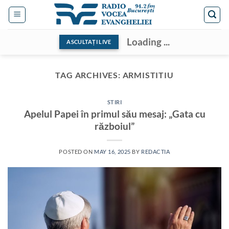
Skip
to
content
Loading ...
ASCULTAȚI LIVE
TAG ARCHIVES:
ARMISTITIU
STIRI
Apelul Papei în primul său mesaj: „Gata cu
războiul”
POSTED ON
MAY 16, 2025
BY
REDACTIA