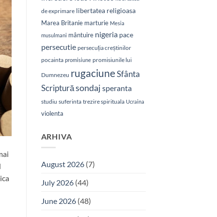
libertatea religioasa
de exprimare
Marea Britanie
marturie
Mesia
nigeria
pace
mântuire
musulmani
persecutie
persecuția creștinilor
pocainta
promisiunile lui
promisiune
rugaciune
Sfânta
Dumnezeu
sondaj
Scriptură
speranta
studiu
suferinta
trezire spirituala
Ucraina
violenta
ARHIVA
mai
August 2026
(7)
d
ica
July 2026
(44)
June 2026
(48)