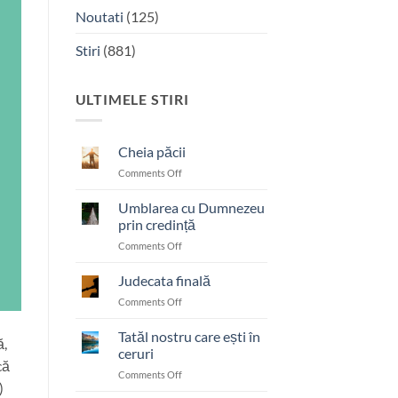
Noutati
(125)
Stiri
(881)
ULTIMELE STIRI
Cheia păcii
on
Comments Off
Cheia
păcii
Umblarea cu Dumnezeu
prin credință
on
Comments Off
Umblarea
cu
Judecata finală
Dumnezeu
on
Comments Off
prin
Judecata
credință
finală
Tatăl nostru care ești în
ă,
ceruri
că
on
Comments Off
)
Tatăl