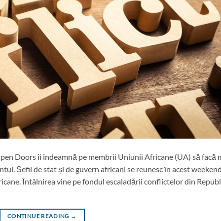
pen Doors îi îndeamnă pe membrii Uniunii Africane (UA) să facă 
ntul. Șefii de stat și de guvern africani se reunesc în acest weeken
icane. Întâlnirea vine pe fondul escaladării conflictelor din Republ
CONTINUE READING
→