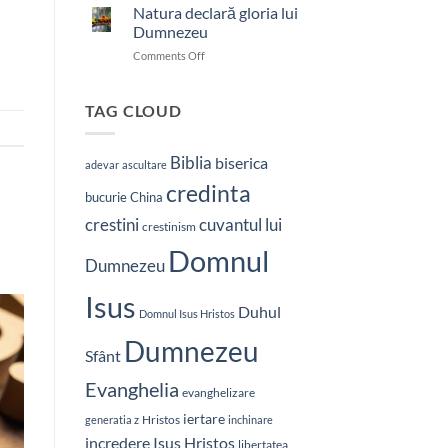
nostru
Natura declară gloria lui
care
Dumnezeu
ești
on
Comments Off
în
Natura
ceruri
declară
gloria
TAG CLOUD
lui
Dumnezeu
Biblia
biserica
adevar
ascultare
credinta
bucurie
China
crestini
cuvantul lui
crestinism
Domnul
Dumnezeu
Isus
Duhul
Domnul Isus Hristos
Dumnezeu
Sfânt
Evanghelia
evanghelizare
iertare
Hristos
generatia z
inchinare
Isus Hristos
incredere
libertatea