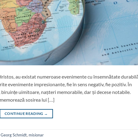
s Hristos, au existat numeroase evenimente cu însemnătate durabilă
te evenimente impresionante, fie în sens negativ, fie pozitiv. În
at, biruințe uimitoare, nașteri memorabile, dar și decese notabile.
omemorează sosirea lui […]
CONTINUE READING
→
,
Georg Schmidt
,
misionar