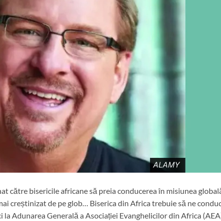
at către bisericile africane să preia conducerea în misiunea global
ai creștinizat de pe glob… Biserica din Africa trebuie să ne condu
elici la Adunarea Generală a Asociației Evanghelicilor din Africa (AEA