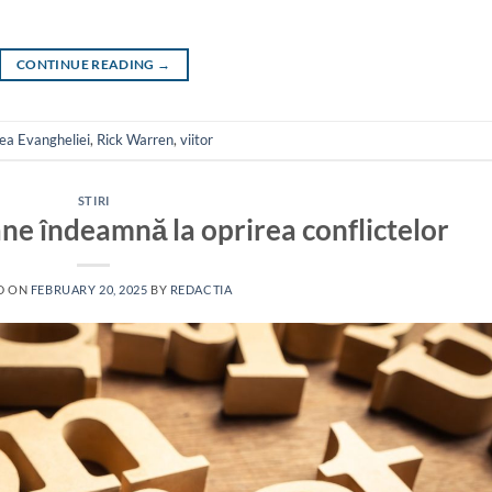
CONTINUE READING
→
ea Evangheliei
,
Rick Warren
,
viitor
STIRI
cane îndeamnă la oprirea conflictelor
D ON
FEBRUARY 20, 2025
BY
REDACTIA