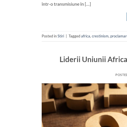
într-o transmisiune în […]
Posted in
Stiri
|
Tagged
africa
,
crestinism
,
proclamar
Liderii Uniunii Afri
POSTE