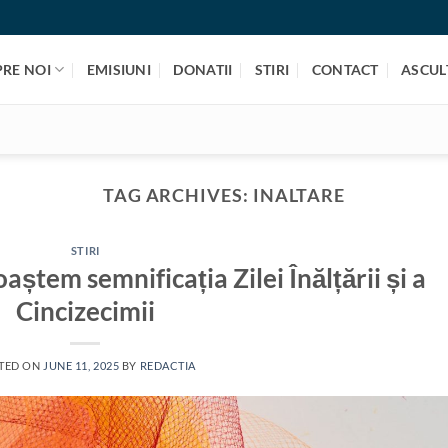
PRE NOI
EMISIUNI
DONATII
STIRI
CONTACT
ASCULT
TAG ARCHIVES:
INALTARE
STIRI
aștem semnificația Zilei Înălțării și a
Cincizecimii
TED ON
JUNE 11, 2025
BY
REDACTIA