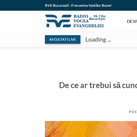
Skip
RVE Bucuresti - Frecventa Vestilor Bune!
to
content
DES
Loading ...
ASCULTAȚI LIVE
De ce ar trebui să cuno
POS