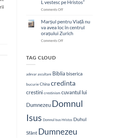
L vestesc pe Hristos”
ii
on
Comments Off
Pastor
bătut
Marșul pentru Viață nu
cu
va avea loc în centrul
brutalitate
orașului Zurich
în
on
Comments Off
Nepal:
Marșul
„Sunt
pentru
și
Viață
mai
TAG CLOUD
nu
hotărât
va
să-
avea
L
Biblia
biserica
adevar
ascultare
loc
vestesc
credinta
în
pe
China
bucurie
centrul
Hristos”
crestini
cuvantul lui
orașului
crestinism
Zurich
Domnul
Dumnezeu
Isus
Duhul
Domnul Isus Hristos
Dumnezeu
Sfânt