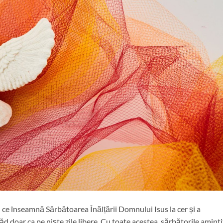
ce înseamnă Sărbătoarea Înălțării Domnului Isus la cer și a
d doar ca pe niște zile libere. Cu toate acestea, sărbătorile aminti