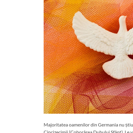
Majoritatea oamenilor din Germania nu știu 
Cincizecimii (Coborârea Duhului Sfânt). Le vă