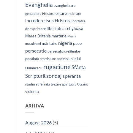
Evanghelia
evanghelizare
iertare
Hristos
generatia z
inchinare
Isus Hristos
incredere
libertatea
libertatea religioasa
de exprimare
Marea Britanie
marturie
Mesia
nigeria
pace
mântuire
musulmani
persecutie
persecuția creștinilor
pocainta
promisiunile lui
promisiune
rugaciune
Sfânta
Dumnezeu
sondaj
Scriptură
speranta
studiu
suferinta
trezire spirituala
Ucraina
violenta
ARHIVA
August 2026
(5)