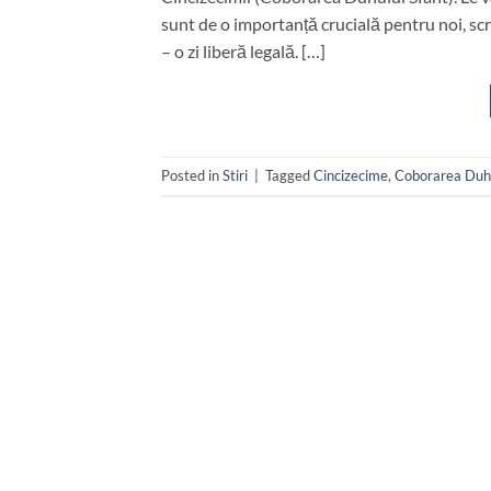
sunt de o importanță crucială pentru noi, scr
– o zi liberă legală. […]
Posted in
Stiri
|
Tagged
Cincizecime
,
Coborarea Duhu