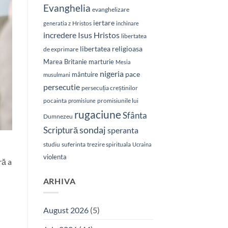
Evanghelia
evanghelizare
iertare
Hristos
generatia z
inchinare
Isus Hristos
incredere
libertatea
libertatea religioasa
de exprimare
Marea Britanie
marturie
Mesia
nigeria
pace
mântuire
musulmani
persecutie
persecuția creștinilor
pocainta
promisiunile lui
promisiune
rugaciune
Sfânta
Dumnezeu
sondaj
Scriptură
speranta
studiu
suferinta
trezire spirituala
Ucraina
violenta
ră a
ARHIVA
August 2026
(5)