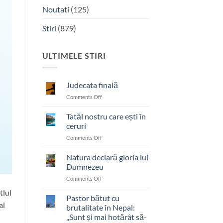
Noutati
(125)
Stiri
(879)
ULTIMELE STIRI
Judecata finală
on
Comments Off
Judecata
finală
Tatăl nostru care ești în
ceruri
on
Comments Off
Tatăl
nostru
Natura declară gloria lui
care
Dumnezeu
ești
on
Comments Off
în
Natura
ceruri
tlul
declară
Pastor bătut cu
al
gloria
brutalitate în Nepal:
lui
„Sunt și mai hotărât să-
Dumnezeu