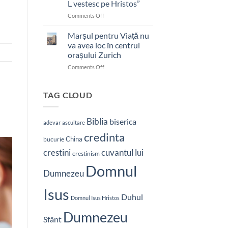
L vestesc pe Hristos”
on
Comments Off
Pastor
bătut
Marșul pentru Viață nu
cu
va avea loc în centrul
brutalitate
orașului Zurich
în
on
Comments Off
Nepal:
Marșul
„Sunt
pentru
și
Viață
mai
TAG CLOUD
nu
hotărât
va
să-
avea
L
Biblia
biserica
adevar
ascultare
loc
vestesc
credinta
în
pe
China
bucurie
centrul
Hristos”
crestini
cuvantul lui
orașului
crestinism
Zurich
Domnul
Dumnezeu
Isus
Duhul
Domnul Isus Hristos
Dumnezeu
Sfânt