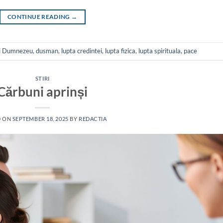
CONTINUE READING
→
ui Dumnezeu
,
dusman
,
lupta credintei
,
lupta fizica
,
lupta spirituala
,
pace
STIRI
Cărbuni aprinși
D ON
SEPTEMBER 18, 2025
BY
REDACTIA