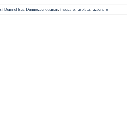
si
,
Domnul Isus
,
Dumnezeu
,
dusman
,
impacare
,
rasplata
,
razbunare