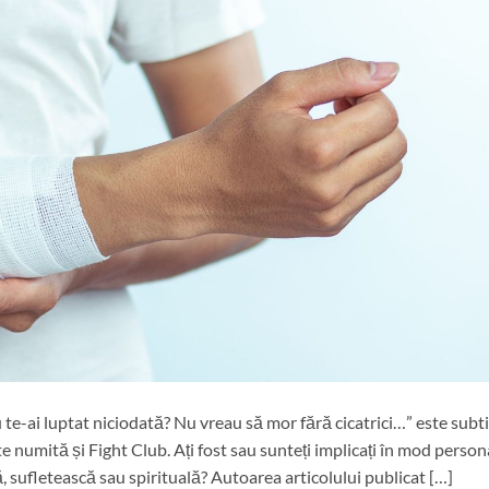
 te-ai luptat niciodată? Nu vreau să mor fără cicatrici…” este subti
e numită și Fight Club. Ați fost sau sunteți implicați în mod person
ă, sufletească sau spirituală? Autoarea articolului publicat […]