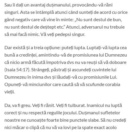
Sau îi dați un avantaj dușmanului, provocându-vă răni
singuri. Asta se întâmplă atunci când sunteți de acord cu orice
gând negativ care vă vine în minte: „Nu sunt destul de bun,
nu sunt destul de deștept etc.” Atunci, adversarul nu trebuie
să mai facă nimic. Vă veți pedepsi singur.
Dar există și a treia opțiune: puteți lupta. Luptați-vă lupta cea
bună a credinței, amintindu-vă de promisiunea lui Dumnezeu
că nicio armă făcută împotriva dvs nu va reuși să vă doboare
(Isaia 54:17). Strângeți, păstrați și ascundeți cuvintele lui
Dumnezeu în inima dvs și lăudați-vă cu promisiunile Lui.
Opuneți-vă minciunilor care caută să vă scufunde corabia
vieții.
Da, va fi greu. Veți fi rănit. Veți fi tulburat. Inamicul nu luptă
corect și nu respectă regulile jocului. Dușmanul sufletelor
noastre ne cunoaște foarte bine punctele slabe. Să nu credeți
nici măcar o clipă că nu vă va lovi pe la spate exact acolo