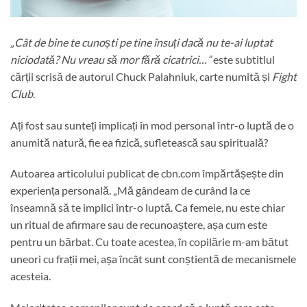
„Cât de bine te cunoști pe tine însuți dacă nu te-ai luptat
niciodată? Nu vreau să mor fără cicatrici…”
este subtitlul
cărții scrisă de autorul Chuck Palahniuk, carte numită și
Fight
Club
.
Ați fost sau sunteți implicați în mod personal într-o luptă de o
anumită natură, fie ea fizică, sufletească sau spirituală?
Autoarea articolului publicat de cbn.com împărtășește din
experiența personală. „Mă gândeam de curând la ce
înseamnă să te implici într-o luptă. Ca femeie, nu este chiar
un ritual de afirmare sau de recunoaștere, așa cum este
pentru un bărbat. Cu toate acestea, în copilărie m-am bătut
uneori cu frații mei, așa încât sunt conștientă de mecanismele
acesteia.