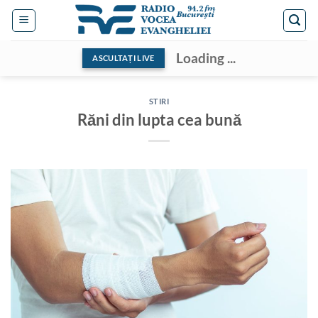
Skip
to
content
Loading ...
ASCULTAȚI LIVE
STIRI
Răni din lupta cea bună