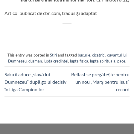
Articol publicat de cbn.com, tradus și adaptat
This entry was posted in
Stiri
and tagged
bucurie
,
cicatrici
,
cuvantul lui
Dumnezeu
,
dusman
,
lupta credintei
,
lupta fizica
,
lupta spirituala
,
pace
.
Saka îi aduce „slavă lui
Belfast se pregătește pentru
Dumnezeu” după golul decisiv
un nou „Marș pentru Isus”
în Liga Campionilor
record