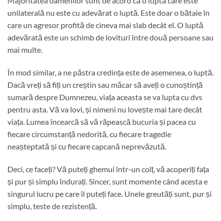
Majoritatea oamenilor sunt de acord că o luptă care este
unilaterală nu este cu adevărat o luptă. Este doar o bătaie în
care un agresor profită de cineva mai slab decât el. O luptă
adevărată este un schimb de lovituri între două persoane sau
mai multe.
În mod similar, a ne păstra credința este de asemenea, o luptă.
Dacă vreți să fiți un creștin sau măcar să aveți o cunoștință
sumară despre Dumnezeu, viața aceasta se va lupta cu dvs
pentru asta. Vă va lovi, și nimeni nu lovește mai tare decât
viața. Lumea încearcă să vă răpească bucuria și pacea cu
fiecare circumstanță nedorită, cu fiecare tragedie
neașteptată și cu fiecare capcană neprevăzută.
Deci, ce faceți? Vă puteți ghemui într-un colț, vă acoperiți fața
și pur și simplu îndurați. Sincer, sunt momente când acesta e
singurul lucru pe care îl puteți face. Unele greutăți sunt, pur și
simplu, teste de rezistență.