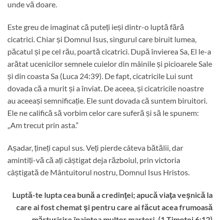
unde vă doare.
Este greu de imaginat că puteți ieși dintr-o luptă fără
cicatrici. Chiar și Domnul Isus, singurul care biruit lumea,
păcatul și pe cel rău, poartă cicatrici. După învierea Sa, El le-a
arătat ucenicilor semnele cuielor din mâinile și picioarele Sale
și din coasta Sa (Luca 24:39). De fapt, cicatricile Lui sunt
dovada că a murit și a înviat. De aceea, și cicatricile noastre
au aceeași semnificație. Ele sunt dovada că suntem biruitori.
Ele ne califică să vorbim celor care suferă și să le spunem:
„Am trecut prin asta.”
Așadar, țineți capul sus. Veți pierde câteva bătălii, dar
amintiți-vă că ați câștigat deja războiul, prin victoria
câștigată de Mântuitorul nostru, Domnul Isus Hristos.
Luptă-te lupta cea bună a credinţei; apucă viaţa veşnică la
care ai fost chemat şi pentru care ai făcut acea frumoasă
mărturisire înaintea multor martori. (1 Timotei 6:12)