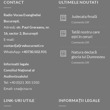
CONTACT
ULTIMELE NOUTATI
Radio Vocea Evangheliei
Judecata finală
03
Aug
București,
on
Comments Off
Judecata
Adresă:
str. Paul Greceanu, nr.
finală
Tatăl nostru care
03
16, sector 2, București
Aug
ești în ceruri
E-mail:
on
Comments Off
contact[at]rvebucuresti.ro
Tatăl
nostru
WhatsApp:
+40730.502.931
Natura declară
01
care
Aug
gloria lui Dumnezeu
ești
on
Comments Off
în
Informatii legale
Natura
ceruri
Consiliul Naţional al
declară
gloria
Audiovizualului
lui
Tel: +40 (0)21 305 5350
Dumnezeu
Email: cna@cna.ro
LINK-URI UTILE
INFORMAȚII LEGALE