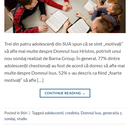
Trei din patru adolescenți din SUA spun că se simt „motivați”
să afle mai multe despre Domnul Isus Hristos, potrivit unui
nou sondaj realizat de Barna Group. În general, 77% dintre
adolescenții chestionați au fost de acord că doresc să afle mai
multe despre Domnul Isus. 52% s-au descris ca fiind „foarte
motivați” să afle […]
CONTINUE READING
→
Posted in
Stiri
|
Tagged
adolescenti
,
credinta
,
Domnul Isus
,
generatia z
,
sondaj
,
studiu