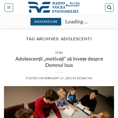
Skip
to
content
Loading ...
ASCULTAȚI LIVE
TAG ARCHIVES:
ADOLESCENTI
STIRI
Adolescenții „motivați” să învețe despre
Domnul Isus
POSTED ON
FEBRUARY 27, 2025
BY
REDACTIA