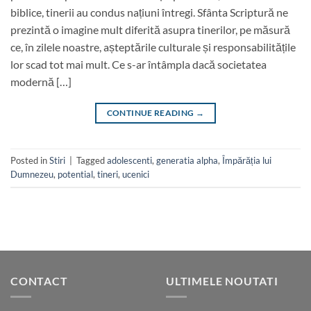
biblice, tinerii au condus națiuni întregi. Sfânta Scriptură ne
prezintă o imagine mult diferită asupra tinerilor, pe măsură
ce, în zilele noastre, așteptările culturale și responsabilitățile
lor scad tot mai mult. Ce s-ar întâmpla dacă societatea
modernă […]
CONTINUE READING
→
Posted in
Stiri
|
Tagged
adolescenti
,
generatia alpha
,
Împărăția lui
Dumnezeu
,
potential
,
tineri
,
ucenici
CONTACT
ULTIMELE NOUTATI