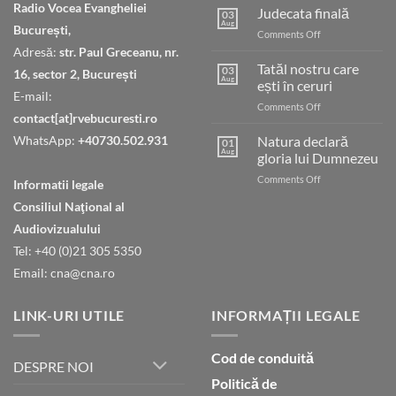
Radio Vocea Evangheliei
Judecata finală
03
Aug
București,
on
Comments Off
Judecata
Adresă:
str. Paul Greceanu, nr.
finală
Tatăl nostru care
03
16, sector 2, București
Aug
ești în ceruri
E-mail:
on
Comments Off
contact[at]rvebucuresti.ro
Tatăl
nostru
WhatsApp:
+40730.502.931
Natura declară
01
care
Aug
gloria lui Dumnezeu
ești
on
Comments Off
în
Informatii legale
Natura
ceruri
Consiliul Naţional al
declară
gloria
Audiovizualului
lui
Tel: +40 (0)21 305 5350
Dumnezeu
Email: cna@cna.ro
LINK-URI UTILE
INFORMAȚII LEGALE
Cod de conduită
DESPRE NOI
Politică de