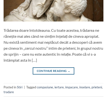
Trădarea doare întotdeauna. Cu toate acestea, trădarea ne
rănește mai ales când ne simțim înșelați de cineva apropiat.
Nu există sentiment mai neplăcut decât a descoperi că avem
pe cineva în „cercul nostru” intim de prieteni, în grupul nostru
de sprijin – care nu este autentic în relație. Poate că vi s-a
întâmplat asta în […]
CONTINUE READING
→
Posted in
Stiri
|
Tagged
compasiune
,
iertare
,
impacare
,
inselare
,
prieteni
,
tradare