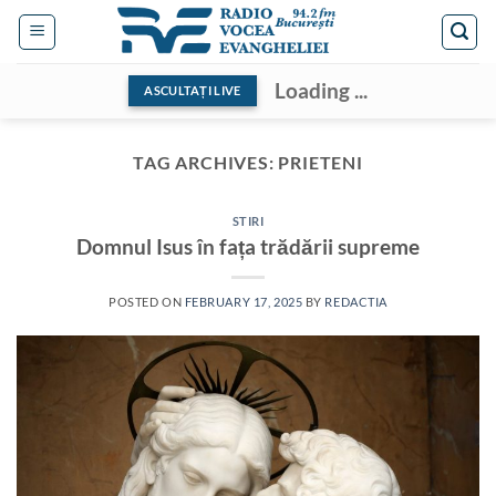
Skip
to
content
Loading ...
ASCULTAȚI LIVE
TAG ARCHIVES:
PRIETENI
STIRI
Domnul Isus în fața trădării supreme
POSTED ON
FEBRUARY 17, 2025
BY
REDACTIA