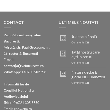
CONTACT
ULTIMELE NOUTATI
Radio Vocea Evangheliei
Judecata finală
03
Aug
București,
on
Comments Off
Judecata
Adresă:
str. Paul Greceanu, nr.
finală
Tatăl nostru care
03
16, sector 2, București
Aug
ești în ceruri
E-mail:
on
Comments Off
contact[at]rvebucuresti.ro
Tatăl
nostru
WhatsApp:
+40730.502.931
Natura declară
01
care
Aug
gloria lui Dumnezeu
ești
on
Comments Off
în
Informatii legale
Natura
ceruri
Consiliul Naţional al
declară
gloria
Audiovizualului
lui
Tel: +40 (0)21 305 5350
Dumnezeu
Email: cna@cna.ro