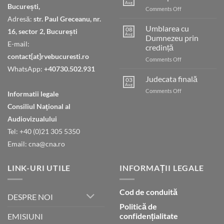
Aug
București,
on
Comments Off
Cheia
Adresă:
str. Paul Greceanu, nr.
păcii
Umblarea cu
08
16, sector 2, București
Aug
Dumnezeu prin
E-mail:
credință
contact[at]rvebucuresti.ro
on
Comments Off
Umblarea
WhatsApp:
+40730.502.931
cu
Judecata finală
03
Dumnezeu
Aug
on
Comments Off
Informatii legale
prin
Judecata
credință
Consiliul Naţional al
finală
Audiovizualului
Tel: +40 (0)21 305 5350
Email: cna@cna.ro
LINK-URI UTILE
INFORMAȚII LEGALE
Cod de conduită
DESPRE NOI
Politică de
confidențialitate
EMISIUNI