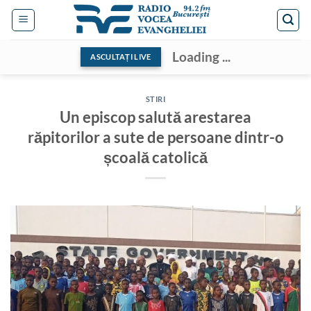
Skip
to
content
Loading ...
ASCULTAȚI LIVE
STIRI
Un episcop salută arestarea
răpitorilor a sute de persoane dintr-o
școală catolică