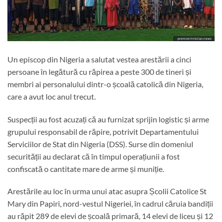
Un episcop din Nigeria a salutat vestea arestării a cinci
persoane în legătură cu răpirea a peste 300 de tineri și
membri ai personalului dintr-o școală catolică din Nigeria,
care a avut loc anul trecut.
Suspecții au fost acuzați că au furnizat sprijin logistic și arme
grupului responsabil de răpire, potrivit Departamentului
Serviciilor de Stat din Nigeria (DSS). Surse din domeniul
securității au declarat că în timpul operațiunii a fost
confiscată o cantitate mare de arme și muniție.
Arestările au loc în urma unui atac asupra Școlii Catolice St
Mary din Papiri, nord-vestul Nigeriei, în cadrul căruia bandiții
au răpit 289 de elevi de școală primară, 14 elevi de liceu și 12