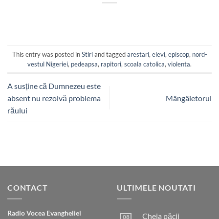
This entry was posted in
Stiri
and tagged
arestari
,
elevi
,
episcop
,
nord-
vestul Nigeriei
,
pedeapsa
,
rapitori
,
scoala catolica
,
violenta
.
A susține că Dumnezeu este
absent nu rezolvă problema
Mângâietorul
răului
CONTACT
ULTIMELE NOUTATI
Radio Vocea Evangheliei
Cheia păcii
08