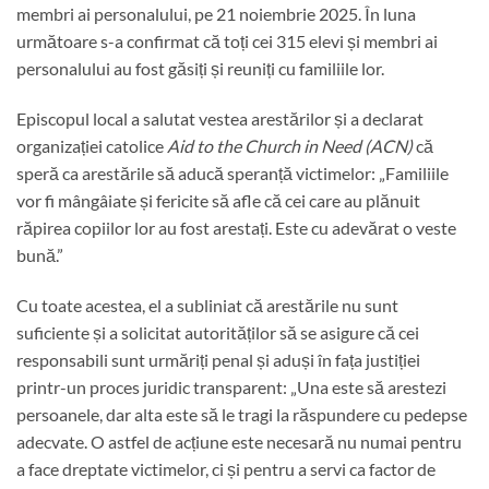
membri ai personalului, pe 21 noiembrie 2025. În luna
următoare s-a confirmat că toți cei 315 elevi și membri ai
personalului au fost găsiți și reuniți cu familiile lor.
Episcopul local a salutat vestea arestărilor și a declarat
organizației catolice
Aid to the Church in Need (ACN)
că
speră ca arestările să aducă speranță victimelor: „Familiile
vor fi mângâiate și fericite să afle că cei care au plănuit
răpirea copiilor lor au fost arestați. Este cu adevărat o veste
bună.”
Cu toate acestea, el a subliniat că arestările nu sunt
suficiente și a solicitat autorităților să se asigure că cei
responsabili sunt urmăriți penal și aduși în fața justiției
printr-un proces juridic transparent: „Una este să arestezi
persoanele, dar alta este să le tragi la răspundere cu pedepse
adecvate. O astfel de acțiune este necesară nu numai pentru
a face dreptate victimelor, ci și pentru a servi ca factor de