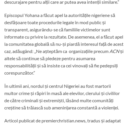
descurajare pentru alții care ar putea avea intenții similare.”
Episcopul Yohana a făcut apel la autoritățile nigeriene să
desfășoare toate procedurile legale în mod public și
transparent, asigurându-se că familiile victimelor sunt
informate cu privire la rezultate. De asemenea, el a făcut apel
la comunitatea globală să nu-și piardă interesul față de acest
caz, adăugând: „Ne așteptăm ca organizațiile precum
ACN
și
altele să continue să pledeze pentru asumarea
responsabilității și să insiste ca cei vinovați să fie pedepsiți
corespunzător.”
În ultimii ani, nordul și centrul Nigeriei au fost martorii
multor crime și răpiri în masă ale elevilor, clerului și civililor
de către criminali și extremiști, lăsând multe comunități
creștine să trăiască sub amenințarea constantă a violenței.
Articol publicat de premierchristian.news, tradus și adaptat