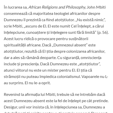
În lucrarea sa,
African Religions and Philosophy
, John Mbiti
consemnează că majoritatea teologiei africanilor despre
Dumnezeu îl prezintă ca fiind atotștiutor. „Nu există nimic”,
scrie Mbiti, „ascuns de El. El este numit Cel Înțelept, a cărui
înțelepciune, cunoaștere și înțelegere sunt fără limită” (p. 56).
Acest lucru ridică o provocare pentru susținătorii
spiritualității africane. Dacă „Dumnezeul absent” este
atotștiutor, rezultă că El știa despre colonizarea africanilor,
dar a ales să rămână deoparte. Cu siguranță, omnisciența
include și presciența. Dacă Dumnezeu este „atotștiutor”,
atunci viitorul nu este un mister pentru El. El știa că
strămoșii nu puteau împiedica colonialismul. Vapoarele nu L-
au surprins. El nu le-a oprit.
Revenind la afirmația lui Mbiti, trebuie să ne întrebăm dacă
acest Dumnezeu absent este la fel de înțelept pe cât pretinde.
Desigur, unii vor insista că, în înțelepciunea sa, Dumnezeu a