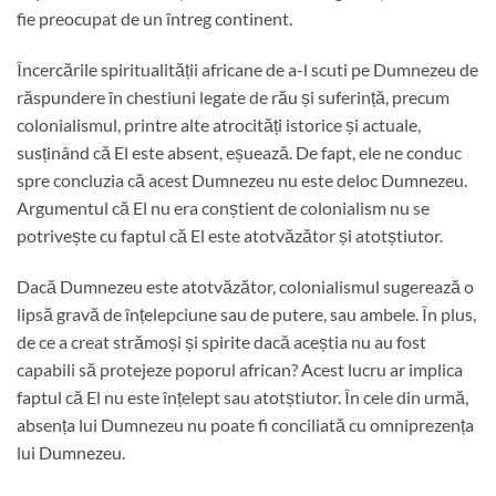
fie preocupat de un întreg continent.
Încercările spiritualității africane de a-l scuti pe Dumnezeu de
răspundere în chestiuni legate de rău și suferință, precum
colonialismul, printre alte atrocități istorice și actuale,
susținând că El este absent, eșuează. De fapt, ele ne conduc
spre concluzia că acest Dumnezeu nu este deloc Dumnezeu.
Argumentul că El nu era conștient de colonialism nu se
potrivește cu faptul că El este atotvăzător și atotștiutor.
Dacă Dumnezeu este atotvăzător, colonialismul sugerează o
lipsă gravă de înțelepciune sau de putere, sau ambele. În plus,
de ce a creat strămoși și spirite dacă aceștia nu au fost
capabili să protejeze poporul african? Acest lucru ar implica
faptul că El nu este înțelept sau atotștiutor. În cele din urmă,
absența lui Dumnezeu nu poate fi conciliată cu omniprezența
lui Dumnezeu.