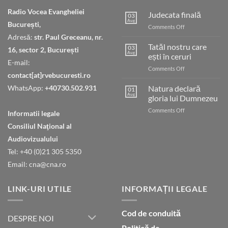
Radio Vocea Evangheliei
Judecata finală
03
Aug
București,
on
Comments Off
Judecata
Adresă:
str. Paul Greceanu, nr.
finală
Tatăl nostru care
03
16, sector 2, București
Aug
ești în ceruri
E-mail:
on
Comments Off
contact[at]rvebucuresti.ro
Tatăl
nostru
WhatsApp:
+40730.502.931
Natura declară
01
care
Aug
gloria lui Dumnezeu
ești
on
Comments Off
în
Informatii legale
Natura
ceruri
Consiliul Naţional al
declară
gloria
Audiovizualului
lui
Tel: +40 (0)21 305 5350
Dumnezeu
Email: cna@cna.ro
LINK-URI UTILE
INFORMAȚII LEGALE
Cod de conduită
DESPRE NOI
Politică de