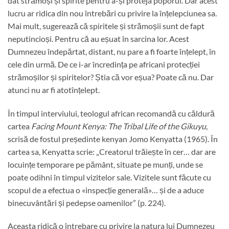
dat strămoși și spirite pentru a-și proteja poporul. Dar acest
lucru ar ridica din nou întrebări cu privire la înțelepciunea sa.
Mai mult, sugerează că spiritele și strămoșii sunt de fapt
neputincioși. Pentru că au eșuat în sarcina lor. Acest
Dumnezeu îndepărtat, distant, nu pare a fi foarte înțelept, în
cele din urmă. De ce i-ar încredința pe africani protecției
strămoșilor și spiritelor? Știa că vor eșua? Poate că nu. Dar
atunci nu ar fi atotînțelept.
În timpul interviului, teologul african recomandă cu căldură
cartea
Facing Mount Kenya: The Tribal Life of the Gikuyu
,
scrisă de fostul președinte kenyan Jomo Kenyatta (1965). În
cartea sa, Kenyatta scrie: „Creatorul trăiește în cer… dar are
locuințe temporare pe pământ, situate pe munți, unde se
poate odihni în timpul vizitelor sale. Vizitele sunt făcute cu
scopul de a efectua o «inspecție generală»… și de a aduce
binecuvântări și pedepse oamenilor” (p. 224).
Aceasta ridică o întrebare cu privire la natura lui Dumnezeu