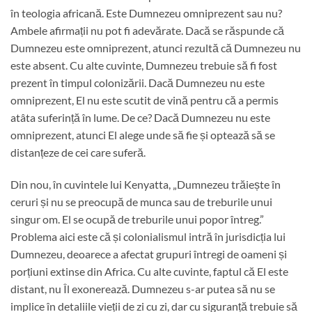
în teologia africană. Este Dumnezeu omniprezent sau nu?
Ambele afirmații nu pot fi adevărate. Dacă se răspunde că
Dumnezeu este omniprezent, atunci rezultă că Dumnezeu nu
este absent. Cu alte cuvinte, Dumnezeu trebuie să fi fost
prezent în timpul colonizării. Dacă Dumnezeu nu este
omniprezent, El nu este scutit de vină pentru că a permis
atâta suferință în lume. De ce? Dacă Dumnezeu nu este
omniprezent, atunci El alege unde să fie și optează să se
distanțeze de cei care suferă.
Din nou, în cuvintele lui Kenyatta, „Dumnezeu trăiește în
ceruri și nu se preocupă de munca sau de treburile unui
singur om. El se ocupă de treburile unui popor întreg.”
Problema aici este că și colonialismul intră în jurisdicția lui
Dumnezeu, deoarece a afectat grupuri întregi de oameni și
porțiuni extinse din Africa. Cu alte cuvinte, faptul că El este
distant, nu Îl exonerează. Dumnezeu s-ar putea să nu se
implice în detaliile vieții de zi cu zi, dar cu siguranță trebuie să