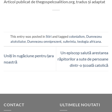
Articol publicat de thegospelcoalition.org, tradus și adaptat
This entry was posted in
Stiri
and tagged
colonialism
,
Dumnezeu
atotstiutor
,
Dumnezeu omniprezent
,
suferinta
,
teologia africana
.
Un episcop salută arestarea
Uniți în rugăciune pentru țara
răpitorilor a sute de persoane
noastră
dintr-o școală catolică
CONTACT
ULTIMELE NOUTATI