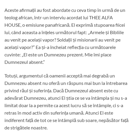
Aceste afirmații au fost abordate cu ceva timp în urmă de un
teolog african, într-un interviu acordat lui THEE ALFA
HOUSE, o emisiune panafricană. El exprimă stupoarea fiicei
lui, când aceasta a înțeles următorul fapt: „Armele și Bibliile
au venit pe același vapor? Soldații și misionarii au venit pe
același vapor?” Ea și-a încheiat reflecția cu următoarele
cuvinte: „El este un Dumnezeu prezent. Mie îmi place
Dumnezeul absent.”
Totuși, argumentul că oamenii acceptă mai degrabă un
Dumnezeu absent nu oferă un răspuns mai bun la întrebarea
privind răul și suferința. Dacă Dumnezeul absent este cu
adevărat Dumnezeu, atunci El știa ce se va întâmpla și nu s-a
limitat doar la a permite ca acest lucru să se întâmple, ci s-a
retras în mod activ din suferința umană. Atunci El este
indiferent față de tot ce se întâmplă sub soare, nepăsător față
de strigătele noastre.