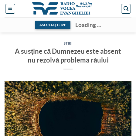
Skip
to
content
Loading ...
ASCULTAȚI LIVE
STIRI
A susține că Dumnezeu este absent
nu rezolvă problema răului