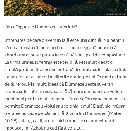
De ce îngăduie Dumnezeu suferința?
Întrebarea pe care o avem în față este una dificilă. Nu pentru
că nu ar exista răspunsuri la ea, ci mai degrabă pentru că
abordarea ei ne-ar putea face să părem lipsiți de compasiune.
La urma urmei, suferința este teribilă. Mai mult decât o
simplă problemă, asociem pe bună dreptate suferința cu răul.
Ea ne afectează pe toți în diferite grade, pe unii în mod extrem
de dureros. Mai mult, ideea că Dumnezeu este suveran
asupra suferinței nu este satisfăcătoare din punct de vedere
emoțional pentru mulți oameni. De ce, se întreabă oamenii, ar
permite Domnezeu violul sau colonialismul? Dacă nici măcar
o vrabie nu cade pe pământ fără voia lui Dumnezeu (Matei
10:29), adaugă alții, atunci nici trupurile celor nevinovați,
împușcați în război, nu cad fără voia Lui.