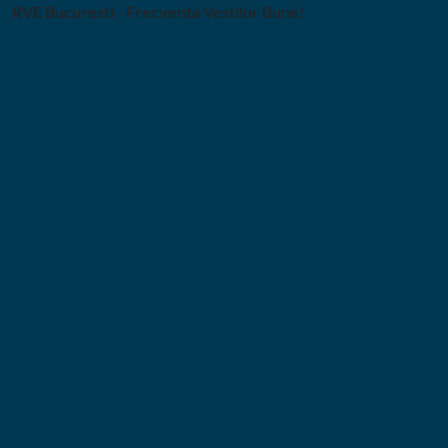
Skip
RVE Bucuresti - Frecventa Vestilor Bune!
to
content