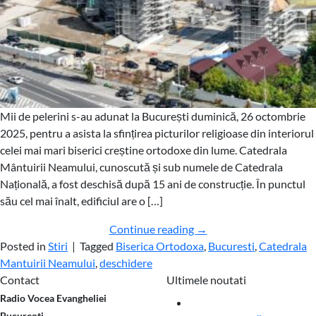
Mii de pelerini s-au adunat la București duminică, 26 octombrie
2025, pentru a asista la sfințirea picturilor religioase din interiorul
celei mai mari biserici creștine ortodoxe din lume. Catedrala
Mântuirii Neamului, cunoscută și sub numele de Catedrala
Națională, a fost deschisă după 15 ani de construcție. În punctul
său cel mai înalt, edificiul are o […]
Continue reading
→
Posted in
Stiri
|
Tagged
Biserica Ortodoxa
,
Bucuresti
,
Catedrala
Mantuirii Neamului
,
deschidere
Contact
Ultimele noutati
03
Radio Vocea Evangheliei
Aug
București,