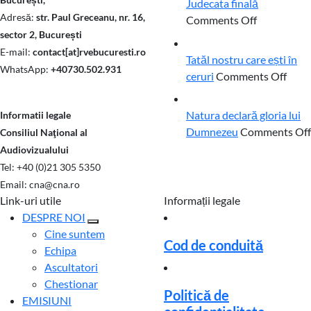
Judecata finală
Adresă:
str. Paul Greceanu, nr. 16,
on
Comments Off
sector 2, București
Judecata
03
Aug
E-mail:
contact[at]rvebucuresti.ro
finală
Tatăl nostru care ești în
WhatsApp:
+40730.502.931
on
ceruri
Comments Off
Tatăl
01
Aug
nost
Natura declară gloria lui
Informatii legale
care
Dumnezeu
Comments Off
Consiliul Naţional al
ești
Audiovizualului
în
Tel: +40 (0)21 305 5350
cerur
Email: cna@cna.ro
Link-uri utile
Informații legale
DESPRE NOI
Cine suntem
Cod de conduită
Echipa
Ascultatori
Chestionar
Politică de
EMISIUNI