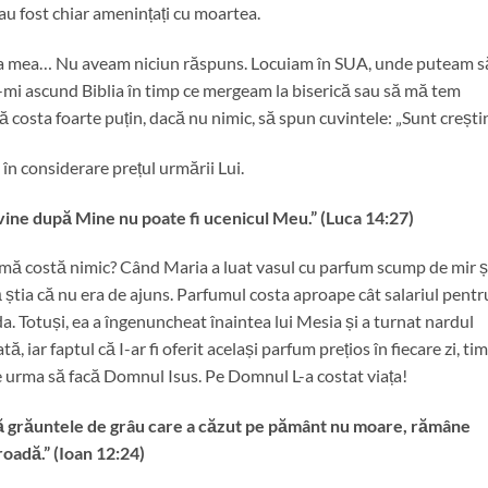
i au fost chiar amenințați cu moartea.
ța mea… Nu aveam niciun răspuns. Locuiam în SUA, unde puteam s
-mi ascund Biblia în timp ce mergeam la biserică sau să mă tem
 costa foarte puțin, dacă nu nimic, să spun cuvintele: „Sunt creștin
în considerare prețul urmării Lui.
 vine după Mine nu poate fi ucenicul Meu.” (Luca 14:27)
mă costă nimic? Când Maria a luat vasul cu parfum scump de mir și
 știa că nu era de ajuns. Parfumul costa aproape cât salariul pentr
a. Totuși, ea a îngenuncheat înaintea lui Mesia și a turnat nardul
, iar faptul că I-ar fi oferit același parfum prețios în fiecare zi, ti
ce urma să facă Domnul Isus. Pe Domnul L-a costat viața!
ă grăuntele de grâu care a căzut pe pământ nu moare, rămâne
oadă.” (Ioan 12:24)