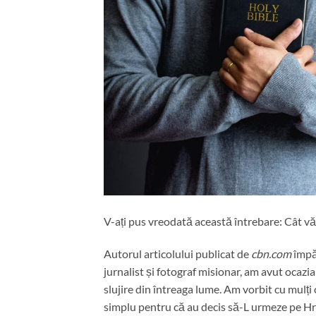
V-ați pus vreodată această întrebare: Cât 
Autorul articolului publicat de
cbn.com
împăr
jurnalist și fotograf misionar, am avut ocazi
slujire din întreaga lume. Am vorbit cu mulți c
simplu pentru că au decis să-L urmeze pe Hris