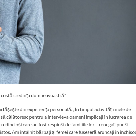
vă costă credința dumneavoastră?
tășește din experiența personală. „În timpul activității mele de
a să călătoresc pentru a intervieva oameni implicați în lucrarea de
redincioși care au fost respinși de familiile lor – renegați pur și
tos. Am întâlnit bărbați și femei care fuseseră aruncați în închiso