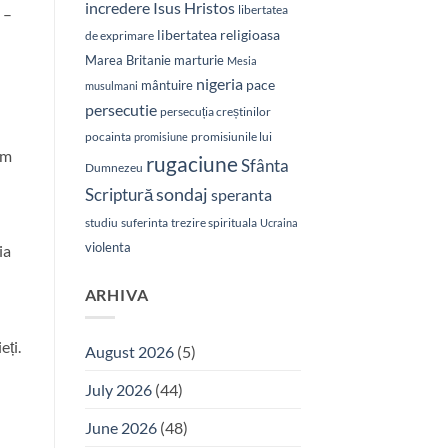
Isus Hristos
incredere
libertatea
 –
libertatea religioasa
de exprimare
Marea Britanie
marturie
Mesia
nigeria
pace
mântuire
musulmani
persecutie
persecuția creștinilor
pocainta
promisiunile lui
promisiune
ăm
rugaciune
Sfânta
Dumnezeu
sondaj
Scriptură
speranta
studiu
suferinta
trezire spirituala
Ucraina
violenta
ia
ARHIVA
eți.
August 2026
(5)
July 2026
(44)
June 2026
(48)