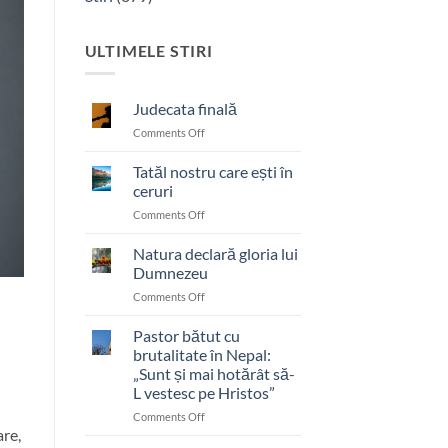
ULTIMELE STIRI
Judecata finală
on
Comments Off
Judecata
finală
Tatăl nostru care ești în
ceruri
on
Comments Off
Tatăl
nostru
Natura declară gloria lui
care
Dumnezeu
ești
on
Comments Off
în
Natura
ceruri
declară
Pastor bătut cu
gloria
brutalitate în Nepal:
lui
„Sunt și mai hotărât să-
Dumnezeu
L vestesc pe Hristos”
on
Comments Off
are,
Pastor