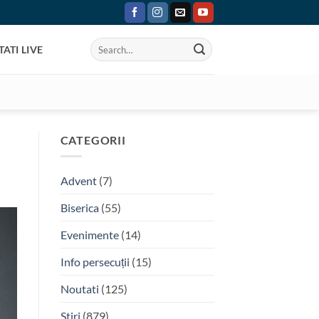
ATI LIVE
CATEGORII
Advent
(7)
Biserica
(55)
Evenimente
(14)
Info persecuții
(15)
Noutati
(125)
Stiri
(879)