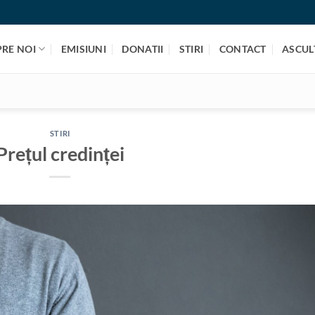
PRE NOI
EMISIUNI
DONATII
STIRI
CONTACT
ASCULT
STIRI
Prețul credinței