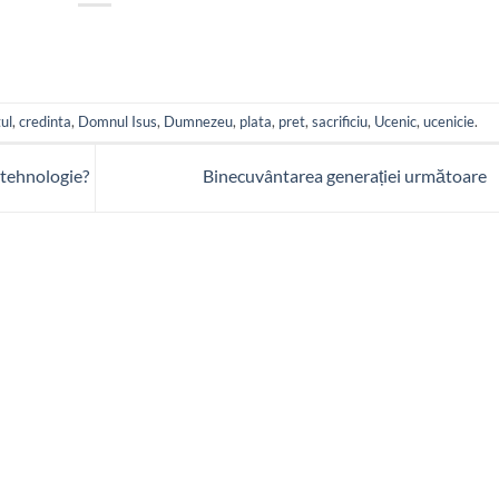
ul
,
credinta
,
Domnul Isus
,
Dumnezeu
,
plata
,
pret
,
sacrificiu
,
Ucenic
,
ucenicie
.
 tehnologie?
Binecuvântarea generației următoare