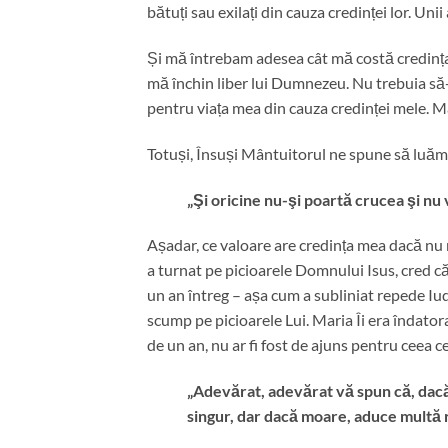
bătuți sau exilați din cauza credinței lor. Uni
Și mă întrebam adesea cât mă costă credin
mă închin liber lui Dumnezeu. Nu trebuia să
pentru viața mea din cauza credinței mele. Mă
Totuși, Însuși Mântuitorul ne spune să luăm 
„Şi oricine nu-şi poartă crucea şi nu
Așadar, ce valoare are credința mea dacă nu 
a turnat pe picioarele Domnului Isus, cred că
un an întreg – așa cum a subliniat repede Iud
scump pe picioarele Lui. Maria Îi era îndatorată
de un an, nu ar fi fost de ajuns pentru ceea 
„Adevărat, adevărat vă spun că, dac
singur, dar dacă moare, aduce multă r