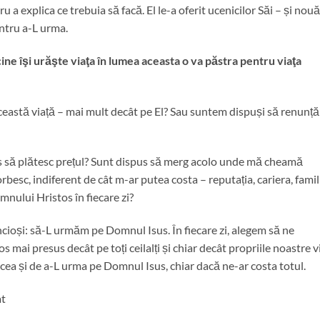
a explica ce trebuia să facă. El le-a oferit ucenicilor Săi – și nouă
entru a-L urma.
 cine îşi urăşte viaţa în lumea aceasta o va păstra pentru viaţa
 această viață – mai mult decât pe El? Sau suntem dispuși să renunț
s să plătesc prețul? Sunt dispus să merg acolo unde mă cheamă
besc, indiferent de cât m-ar putea costa – reputația, cariera, famil
mnului Hristos în fiecare zi?
cioși: să-L urmăm pe Domnul Isus. În fiecare zi, alegem să ne
 mai presus decât pe toți ceilalți și chiar decât propriile noastre vi
rucea și de a-L urma pe Domnul Isus, chiar dacă ne-ar costa totul.
at