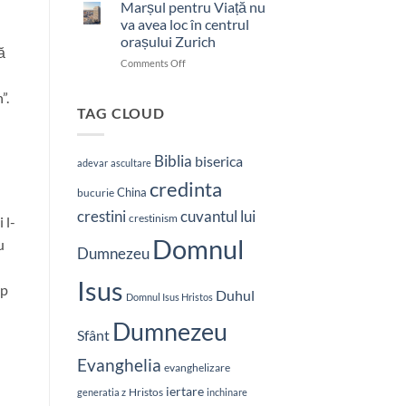
bătut
Marșul pentru Viață nu
cu
va avea loc în centrul
brutalitate
orașului Zurich
în
ă
on
Comments Off
Nepal:
Marșul
„Sunt
pentru
și
”.
Viață
mai
TAG CLOUD
nu
hotărât
va
să-
avea
L
Biblia
biserica
adevar
ascultare
loc
vestesc
credinta
în
pe
China
bucurie
centrul
Hristos”
crestini
cuvantul lui
orașului
crestinism
 l-
Zurich
Domnul
u
Dumnezeu
Isus
mp
Duhul
Domnul Isus Hristos
Dumnezeu
Sfânt
Evanghelia
evanghelizare
iertare
Hristos
generatia z
inchinare