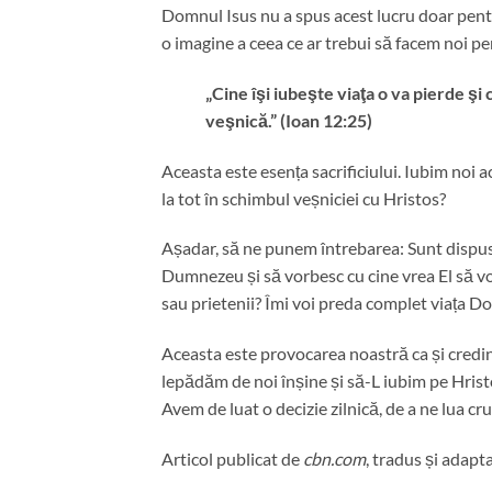
Domnul Isus nu a spus acest lucru doar pentru 
o imagine a ceea ce ar trebui să facem noi p
„Cine îşi iubeşte viaţa o va pierde şi
veşnică.” (Ioan 12:25)
Aceasta este esența sacrificiului. Iubim noi
la tot în schimbul veșniciei cu Hristos?
Așadar, să ne punem întrebarea: Sunt dispu
Dumnezeu și să vorbesc cu cine vrea El să vor
sau prietenii? Îmi voi preda complet viața Do
Aceasta este provocarea noastră ca și credin
lepădăm de noi înșine și să-L iubim pe Hristos
Avem de luat o decizie zilnică, de a ne lua c
Articol publicat de
cbn.com
, tradus și adapt