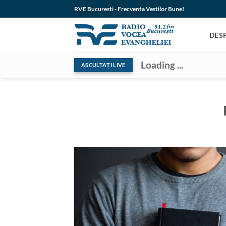
Skip
RVE Bucuresti - Frecventa Vestilor Bune!
to
content
DES
Loading ...
ASCULTAȚI LIVE