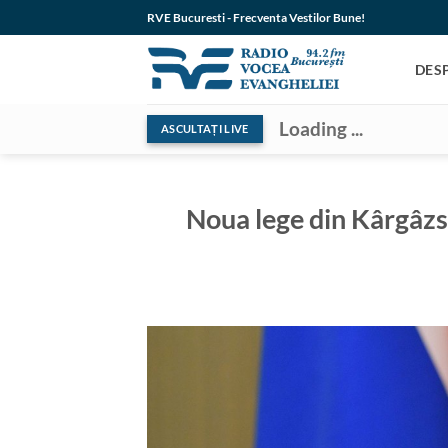
Skip
RVE Bucuresti - Frecventa Vestilor Bune!
to
content
DES
Loading ...
ASCULTAȚI LIVE
Noua lege din Kârgâzst