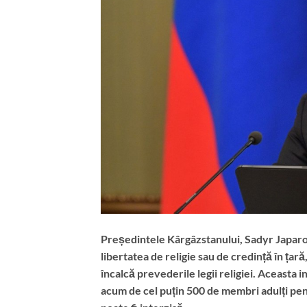
Președintele Kârgâzstanului, Sadyr Japarov
libertatea de religie sau de credință în ța
încalcă prevederile legii religiei. Aceasta 
acum de cel puțin 500 de membri adulți pentr