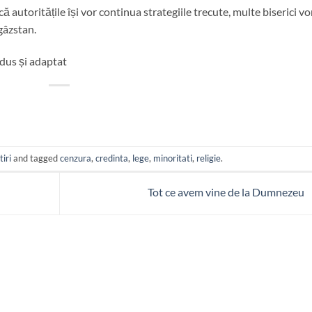
 autoritățile își vor continua strategiile trecute, multe biserici vor
gâzstan.
adus și adaptat
tiri
and tagged
cenzura
,
credinta
,
lege
,
minoritati
,
religie
.
Tot ce avem vine de la Dumnezeu