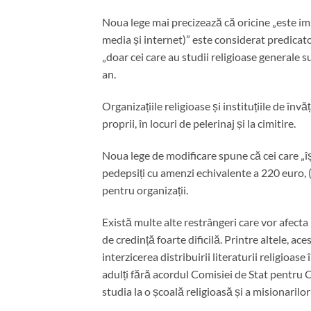
Noua lege mai precizează că oricine „este imp
media și internet)” este considerat predicator
„doar cei care au studii religioase generale su
an.
Organizațiile religioase și instituțiile de î
proprii, în locuri de pelerinaj și la cimitire.
Noua lege de modificare spune că cei care „își
pedepsiți cu amenzi echivalente a 220 euro, 
pentru organizații.
Există multe alte restrângeri care vor afecta l
de credință foarte dificilă. Printre altele, ac
interzicerea distribuirii literaturii religioase
adulți fără acordul Comisiei de Stat pentru C
studia la o școală religioasă și a misionarilor 