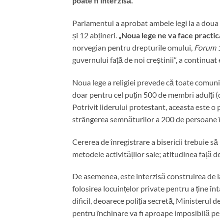
poate fi interzisă.
Parlamentul a aprobat ambele legi la a doua 
și 12 abțineri.
„Noua lege ne va face practica
norvegian pentru drepturile omului,
Forum 
guvernului față de noi creștinii”, a continuat e
Noua lege a religiei prevede că toate comunită
doar pentru cel puțin 500 de membri adulți (de
Potrivit liderului protestant, aceasta este o
strângerea semnăturilor a 200 de persoane în
Cererea de înregistrare a bisericii trebuie să 
metodele activităților sale; atitudinea față d
De asemenea, este interzisă construirea de l
folosirea locuințelor private pentru a ține înt
dificil, deoarece poliția secretă, Ministerul 
pentru închinare va fi aproape imposibilă pen