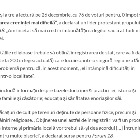
și a treia lectură pe 26 decembrie, cu 76 de voturi pentru, 0 împot
rea credinței mai dificilă”
, a declarat un lider protestant grupului
18
. „Am încetat să mai cred în îmbunătățirea legilor sau a atitudinii
l.
țile religioase trebuie să obțină înregistrarea de stat, care va fi d
 la 200 în legea actuală) care locuiesc într-o singură regiune a țări
 problemă pentru că, în acest moment, „el întâmpină dificultăți în
tr-o localitate”.
includă informații despre bazele doctrinei și practicii ei; istoria și
e familie și căsătorie; educația și sănătatea enoriașilor săi.
ăcașuri de cult pe terenuri deținute de persoane fizice, precum și
âlniri religioase. „Obținerea unei astfel de înregistrări va fi un proc
de Interne și primăria locală vor trebui să-și dea acordul […] Întruni
tru multe biserici”, a declarat sursa pentru
Forum 18
.