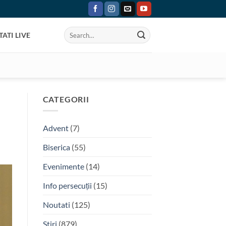
ATI LIVE
CATEGORII
Advent
(7)
Biserica
(55)
Evenimente
(14)
Info persecuții
(15)
Noutati
(125)
Stiri
(879)