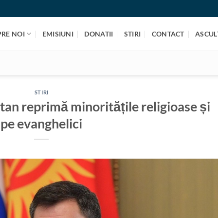
PRE NOI
EMISIUNI
DONATII
STIRI
CONTACT
ASCULT
STIRI
an reprimă minoritățile religioase și
pe evanghelici