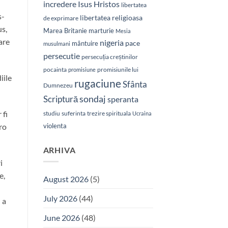
Isus Hristos
incredere
libertatea
s-
libertatea religioasa
de exprimare
us,
Marea Britanie
marturie
Mesia
are
nigeria
pace
mântuire
musulmani
persecutie
persecuția creștinilor
pocainta
promisiunile lui
promisiune
iile
rugaciune
Sfânta
Dumnezeu
sondaj
Scriptură
speranta
 fi
studiu
suferinta
trezire spirituala
Ucraina
ro
violenta
ARHIVA
i
e,
August 2026
(5)
July 2026
(44)
 a
June 2026
(48)