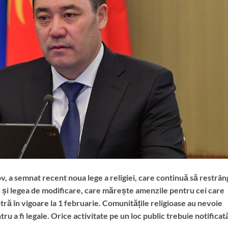
, a semnat recent noua lege a religiei, care continuă să restrân
ră, și legea de modificare, care mărește amenzile pentru cei care
intră în vigoare la 1 februarie. Comunitățile religioase au nevoie
u a fi legale. Orice activitate pe un loc public trebuie notificată