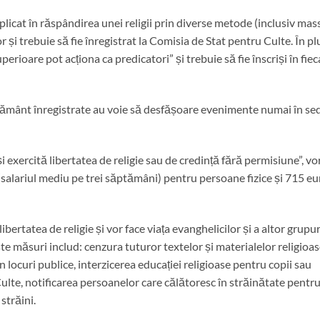
licat în răspândirea unei religii prin diverse metode (inclusiv mas
 și trebuie să fie înregistrat la Comisia de Stat pentru Culte. În pl
perioare pot acționa ca predicatori” și trebuie să fie înscriși în fiec
nvățământ înregistrate au voie să desfășoare evenimente numai în sed
 exercită libertatea de religie sau de credință fără permisiune”, vor
(salariul mediu pe trei săptămâni) pentru persoane fizice și 715 eu
ibertatea de religie și vor face viața evanghelicilor și a altor grupur
este măsuri includ: cenzura tuturor textelor și materialelor religioas
 în locuri publice, interzicerea educației religioase pentru copii sau
ulte, notificarea persoanelor care călătoresc în străinătate pentru
străini.