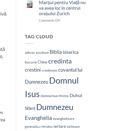
bătut
Marșul pentru Viață nu
cu
va avea loc în centrul
brutalitate
orașului Zurich
rivă
în
on
Comments Off
Nepal:
Marșul
„Sunt
pentru
și
Viață
mai
TAG CLOUD
nu
hotărât
va
să-
ată
avea
L
Biblia
biserica
adevar
ascultare
loc
vestesc
i.
credinta
în
pe
China
bucurie
centrul
Hristos”
crestini
cuvantul lui
orașului
crestinism
Zurich
Domnul
Dumnezeu
Isus
Duhul
Domnul Isus Hristos
Dumnezeu
Sfânt
es
Evanghelia
evanghelizare
rea
iertare
Hristos
generatia z
inchinare