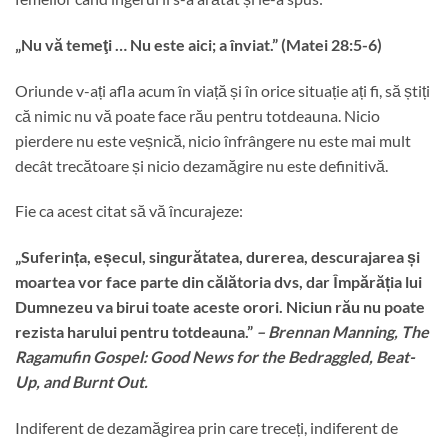
„Nu vă temeţi … Nu este aici; a înviat.” (Matei 28:5-6)
Oriunde v-ați afla acum în viață și în orice situație ați fi, să știți
că nimic nu vă poate face rău pentru totdeauna. Nicio
pierdere nu este veșnică, nicio înfrângere nu este mai mult
decât trecătoare și nicio dezamăgire nu este definitivă.
Fie ca acest citat să vă încurajeze:
„Suferința, eșecul, singurătatea, durerea, descurajarea și
moartea vor face parte din călătoria dvs, dar Împărăția lui
Dumnezeu va birui toate aceste orori. Niciun rău nu poate
rezista harului pentru totdeauna.”
– Brennan Manning, The
Ragamufin Gospel: Good News for the Bedraggled, Beat-
Up, and Burnt Out.
Indiferent de dezamăgirea prin care treceți, indiferent de