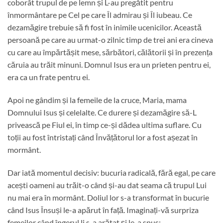
coborât trupul de pe lemn și L-au pregătit pentru
înmormântare pe Cel pe care Îl admirau și Îl iubeau. Ce
dezamăgire trebuie să fi fost în inimile ucenicilor. Această
persoană pe care au urmat-o zilnic timp de trei ani era cineva
cu care au împărtășit mese, sărbători, călătorii și în prezența
căruia au trăit minuni. Domnul Isus era un prieten pentru ei,
era ca un frate pentru ei.
Apoi ne gândim și la femeile de la cruce, Maria, mama
Domnului Isus și celelalte. Ce durere și dezamăgire să-L
privească pe Fiul ei, în timp ce-și dădea ultima suflare. Cu
toții au fost întristați când Învățătorul lor a fost așezat în
mormânt.
Dar iată momentul decisiv: bucuria radicală, fără egal, pe care
acești oameni au trăit-o când și-au dat seama că trupul Lui
nu mai era în mormânt. Doliul lor s-a transformat în bucurie
când Isus Însuși le-a apărut în față. Imaginați-vă surpriza
femeilor când îngerul li s-a arătat și le-a spus: