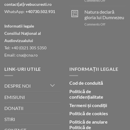
on
Comments Off
contact[at]rvebucuresti.ro
Tatăl
nostru
WhatsApp:
+40730.502.931
Natura declară
01
care
Aug
gloria lui Dumnezeu
ești
on
Comments Off
în
Informatii legale
Natura
ceruri
Consiliul Naţional al
declară
gloria
Audiovizualului
lui
Tel: +40 (0)21 305 5350
Dumnezeu
Email: cna@cna.ro
LINK-URI UTILE
INFORMAȚII LEGALE
Cod de conduită
DESPRE NOI
Politică de
confidențialitate
EMISIUNI
Termeni și condiții
DONATII
Politică de cookies
STIRI
Politică de anulare
Politică de