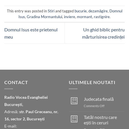
This entry was posted in
Stiri
and tagged
bucurie
,
dezamăgire
,
Domnul
Isus
,
Gradina Mormantului
,
inviere
,
mormant
,
rastignire
.
Domnul Isus este prietenul
Un ghid biblic pentru
meu
mărturisirea credinței
CONTACT
ULTIMELE NOUTATI
Radio Vocea Evangheliei
Judecata finală
03
Aug
București,
on
Comments Off
Judecata
Adresă:
str. Paul Greceanu, nr.
finală
Tatăl nostru care
03
16, sector 2, București
Aug
ești în ceruri
E-mail: