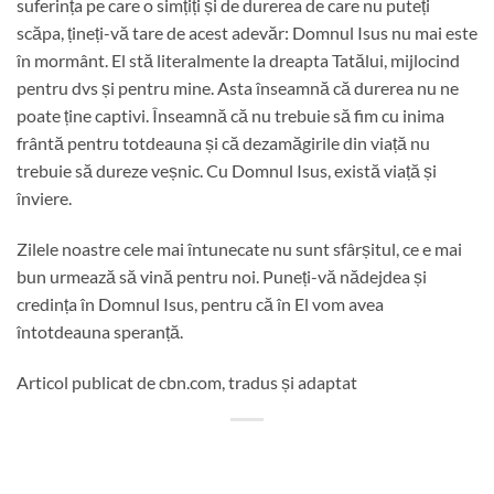
suferința pe care o simțiți și de durerea de care nu puteți
scăpa, țineți-vă tare de acest adevăr: Domnul Isus nu mai este
în mormânt. El stă literalmente la dreapta Tatălui, mijlocind
pentru dvs și pentru mine. Asta înseamnă că durerea nu ne
poate ține captivi. Înseamnă că nu trebuie să fim cu inima
frântă pentru totdeauna și că dezamăgirile din viață nu
trebuie să dureze veșnic. Cu Domnul Isus, există viață și
înviere.
Zilele noastre cele mai întunecate nu sunt sfârșitul, ce e mai
bun urmează să vină pentru noi. Puneți-vă nădejdea și
credința în Domnul Isus, pentru că în El vom avea
întotdeauna speranță.
Articol publicat de cbn.com, tradus și adaptat