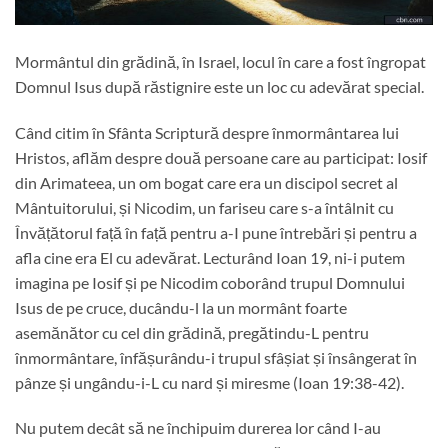
Mormântul din grădină, în Israel, locul în care a fost îngropat
Domnul Isus după răstignire este un loc cu adevărat special.
Când citim în Sfânta Scriptură despre înmormântarea lui
Hristos, aflăm despre două persoane care au participat: Iosif
din Arimateea, un om bogat care era un discipol secret al
Mântuitorului, și Nicodim, un fariseu care s-a întâlnit cu
Învățătorul față în față pentru a-I pune întrebări și pentru a
afla cine era El cu adevărat. Lecturând Ioan 19, ni-i putem
imagina pe Iosif și pe Nicodim coborând trupul Domnului
Isus de pe cruce, ducându-l la un mormânt foarte
asemănător cu cel din grădină, pregătindu-L pentru
înmormântare, înfășurându-i trupul sfâșiat și însângerat în
pânze și ungându-i-L cu nard și miresme (Ioan 19:38-42).
Nu putem decât să ne închipuim durerea lor când I-au