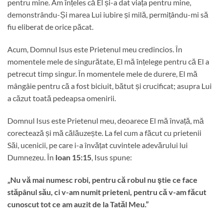
pentru mine. Am înțeles că El și-a dat viața pentru mine,
demonstrându-Și marea Lui iubire și milă, permițându-mi să
fiu eliberat de orice păcat.
Acum, Domnul Isus este Prietenul meu credincios. În
momentele mele de singurătate, El mă înțelege pentru că El a
petrecut timp singur. În momentele mele de durere, El mă
mângâie pentru că a fost biciuit, bătut și crucificat; asupra Lui
a căzut toată pedeapsa omenirii.
Domnul Isus este Prietenul meu, deoarece El mă învață, mă
corectează și mă călăuzește. La fel cum a făcut cu prietenii
Săi, ucenicii, pe care i-a învățat cuvintele adevărului lui
Dumnezeu. În
Ioan 15:15
, Isus spune:
„Nu vă mai numesc robi, pentru că robul nu ştie ce face
stăpânul său, ci v-am numit prieteni, pentru că v-am făcut
cunoscut tot ce am auzit de la Tatăl Meu.”