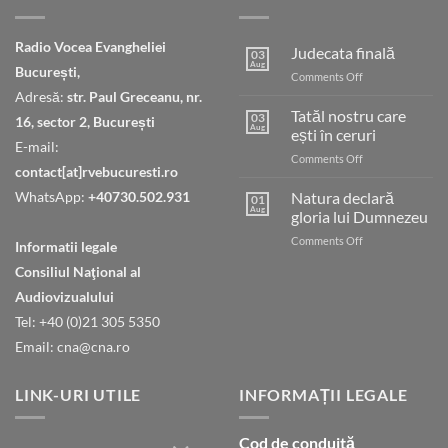
Radio Vocea Evangheliei
Judecata finală
03
Aug
București,
on
Comments Off
Judecata
Adresă:
str. Paul Greceanu, nr.
finală
Tatăl nostru care
03
16, sector 2, București
Aug
ești în ceruri
E-mail:
on
Comments Off
contact[at]rvebucuresti.ro
Tatăl
nostru
WhatsApp:
+40730.502.931
Natura declară
01
care
Aug
gloria lui Dumnezeu
ești
on
Comments Off
în
Informatii legale
Natura
ceruri
Consiliul Naţional al
declară
gloria
Audiovizualului
lui
Tel: +40 (0)21 305 5350
Dumnezeu
Email: cna@cna.ro
LINK-URI UTILE
INFORMAȚII LEGALE
Cod de conduită