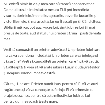
Nu există nimic în viața mea care să treacă neobservat de
Domnul Isus. În intimitatea mea cu El, îi pot încredința
visurile, dorințele, îndoielile, eșecurile, poverile, bucuriile și
victoriile mele. El mă ascultă, iar eu Îl ascult pe El. Când citesc
Biblia și mă rog, pot auzi vocea Lui, simt iubirea Lui și, mai
presus de toate, aud sfatul unui prieten căruia îi pasă de viața
mea.
Vreți să cunoașteți un prieten adevărat? Un prieten fidel care
nu vă va abandona niciodată? Un prieten care vă înțelege și
vă susține? Vreți să cunoașteți un prieten care încă vă caută,
vă așteaptă și vrea să vă arate iubirea Lui, în ciuda greșelilor
și neajunsurilor dumneavoastră?
Căutați-L pe acel Prieten numit Isus, pentru că El vă va auzi
rugăciunea și vă va cunoaște suferința. El vă primește cu
brațele deschise, pentru că este milostiv, iar iubirea Lui
pentru dumneavoastră este mare.