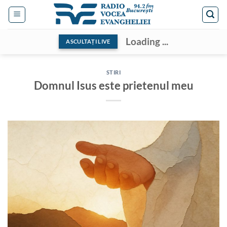
Skip
to
content
Loading ...
ASCULTAȚI LIVE
STIRI
Domnul Isus este prietenul meu