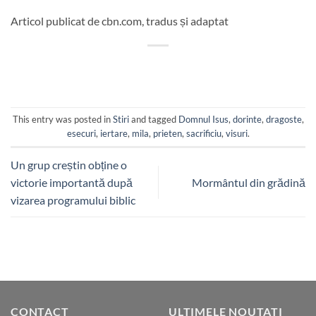
Articol publicat de cbn.com, tradus și adaptat
This entry was posted in
Stiri
and tagged
Domnul Isus
,
dorinte
,
dragoste
,
esecuri
,
iertare
,
mila
,
prieten
,
sacrificiu
,
visuri
.
Un grup creștin obține o
victorie importantă după
Mormântul din grădină
vizarea programului biblic
CONTACT
ULTIMELE NOUTATI