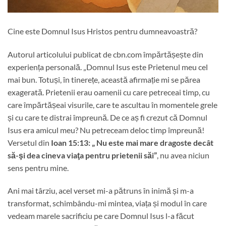
Cine este Domnul Isus Hristos pentru dumneavoastră?
Autorul articolului publicat de cbn.com împărtășește din
experiența personală. „Domnul Isus este Prietenul meu cel
mai bun. Totuși, în tinerețe, această afirmație mi se părea
exagerată. Prietenii erau oamenii cu care petreceai timp, cu
care împărtășeai visurile, care te ascultau în momentele grele
și cu care te distrai împreună. De ce aș fi crezut că Domnul
Isus era amicul meu? Nu petreceam deloc timp împreună!
Versetul din
Ioan 15:13: „
Nu este mai mare dragoste decât
să-şi dea cineva viaţa pentru prietenii săi”
, nu avea niciun
sens pentru mine.
Ani mai târziu, acel verset mi-a pătruns în inimă și m-a
transformat, schimbându-mi mintea, viața și modul în care
vedeam marele sacrificiu pe care Domnul Isus l-a făcut