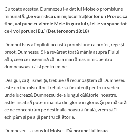
Cu toate acestea, Dumnezeu i-a dat lui Moise o promisiune
minunată:
„
Le voi ridica din mijlocul fraţilor lor un Proroc ca
tine, voi pune cuvintele Mele în gura lui şi el le va spune tot
ce-i voi porunci Eu.
” (Deuteronom 18:18)
Domnul Isus a împlinit această promisiune ca profet, rege și
preot. Dumnezeu Și-a revărsat toată mânia asupra Fiului
Său, ceea ce înseamnă că nu a mai rămas nimic pentru
dumneavoastră și pentru mine.
Desigur, ca și israeliții, trebuie să recunoaștem că Dumnezeu
este un foc mistuitor. Trebuie să fim atenți pentru a vedea
unde lucrează Dumnezeu de-a lungul călătoriei noastre,
astfel încât să putem înainta din glorie în glorie. Și pe măsură
ce ne concentrăm pe destinația noastră finală, vrem să îi
echipăm și pe alții pentru călătorie.
Dumnezeu i-a spus lui Moise:
„
Dă porunci lui Iosua,