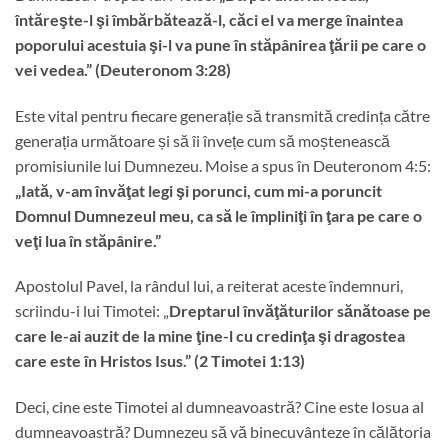
întăreşte-l şi îmbărbătează-l, căci el va merge înaintea
poporului acestuia şi-l va pune în stăpânirea ţării pe care o
vei vedea.
” (Deuteronom 3:28)
Este vital pentru fiecare generație să transmită credința către
generația următoare și să îi învețe cum să moștenească
promisiunile lui Dumnezeu. Moise a spus în Deuteronom 4:5:
„
Iată, v-am învăţat legi şi porunci, cum mi-a poruncit
Domnul Dumnezeul meu, ca să le împliniţi în ţara pe care o
veţi lua în stăpânire.
”
Apostolul Pavel, la rândul lui, a reiterat aceste îndemnuri,
scriindu-i lui Timotei: „
Dreptarul învăţăturilor sănătoase pe
care le-ai auzit de la mine ţine-l cu credinţa şi dragostea
care este în Hristos Isus.
”
(2 Timotei 1:13)
Deci, cine este Timotei al dumneavoastră? Cine este Iosua al
dumneavoastră? Dumnezeu să vă binecuvânteze în călătoria