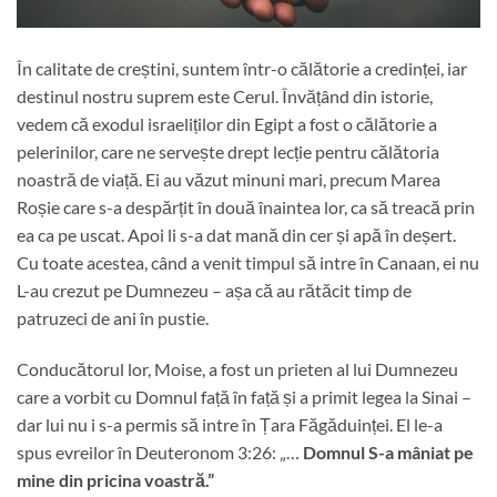
În calitate de creștini, suntem într-o călătorie a credinței, iar
destinul nostru suprem este Cerul. Învățând din istorie,
vedem că exodul israeliților din Egipt a fost o călătorie a
pelerinilor, care ne servește drept lecție pentru călătoria
noastră de viață. Ei au văzut minuni mari, precum Marea
Roșie care s-a despărțit în două înaintea lor, ca să treacă prin
ea ca pe uscat. Apoi li s-a dat mană din cer și apă în deșert.
Cu toate acestea, când a venit timpul să intre în Canaan, ei nu
L-au crezut pe Dumnezeu – așa că au rătăcit timp de
patruzeci de ani în pustie.
Conducătorul lor, Moise, a fost un prieten al lui Dumnezeu
care a vorbit cu Domnul față în față și a primit legea la Sinai –
dar lui nu i s-a permis să intre în Țara Făgăduinței. El le-a
spus evreilor în Deuteronom 3:26: „…
Domnul S-a mâniat pe
mine din pricina voastră.
”