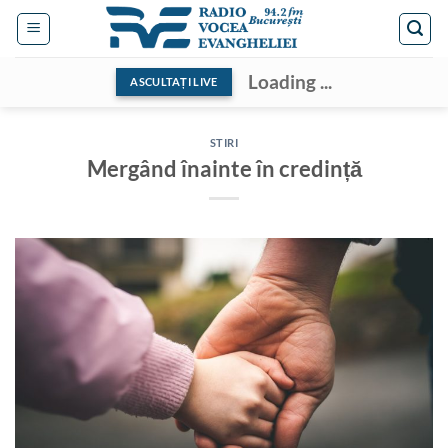
Skip
to
content
Loading ...
ASCULTAȚI LIVE
STIRI
Mergând înainte în credință