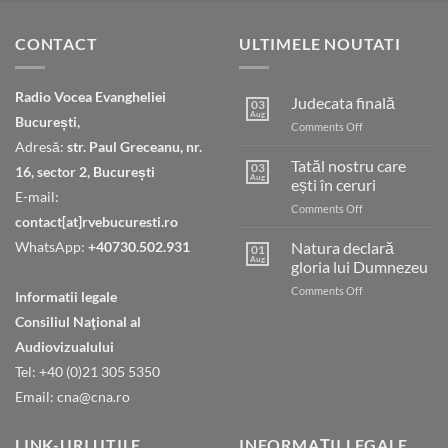
CONTACT
ULTIMELE NOUTATI
Radio Vocea Evangheliei
Judecata finală
03
Aug
București,
on
Comments Off
Judecata
Adresă:
str. Paul Greceanu, nr.
finală
Tatăl nostru care
03
16, sector 2, București
Aug
ești în ceruri
E-mail:
on
Comments Off
contact[at]rvebucuresti.ro
Tatăl
nostru
WhatsApp:
+40730.502.931
Natura declară
01
care
Aug
gloria lui Dumnezeu
ești
on
Comments Off
în
Informatii legale
Natura
ceruri
Consiliul Naţional al
declară
gloria
Audiovizualului
lui
Tel: +40 (0)21 305 5350
Dumnezeu
Email: cna@cna.ro
LINK-URI UTILE
INFORMAȚII LEGALE