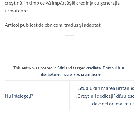
creștină, în timp ce vă împărtășiți credința cu generația
următoare.
Articol publicat de cbn.com, tradus și adaptat
This entry was posted in
Stiri
and tagged
credinta
,
Domnul Isus
,
imbarbatare
,
incurajare
,
promisiune
.
Studiu din Marea Britanie:
Nu înțelegeți?
„Creștinii dedicați” dăruiesc
de cinci ori mai mult