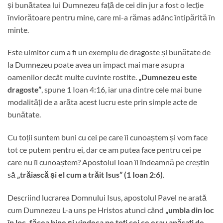
și bunătatea lui Dumnezeu față de cei din jur a fost o lecție
înviorătoare pentru mine, care mi-a rămas adânc întipărită în
minte.
Este uimitor cum a fi un exemplu de dragoste și bunătate de
la Dumnezeu poate avea un impact mai mare asupra
oamenilor decât multe cuvinte rostite.
„Dumnezeu este
dragoste”
, spune 1 Ioan 4:16, iar una dintre cele mai bune
modalități de a arăta acest lucru este prin simple acte de
bunătate.
Cu toții suntem buni cu cei pe care îi cunoaștem și vom face
tot ce putem pentru ei, dar ce am putea face pentru cei pe
care nu îi cunoaștem? Apostolul Ioan îl îndeamnă pe creștin
să
„trăiască şi el cum a trăit Isus” (1 Ioan 2:6)
.
Descriind lucrarea Domnului Isus, apostolul Pavel ne arată
cum Dumnezeu L-a uns pe Hristos atunci când
„umbla din loc
în loc, făcea bine şi vindeca pe toţi cei ce erau apăsaţi de