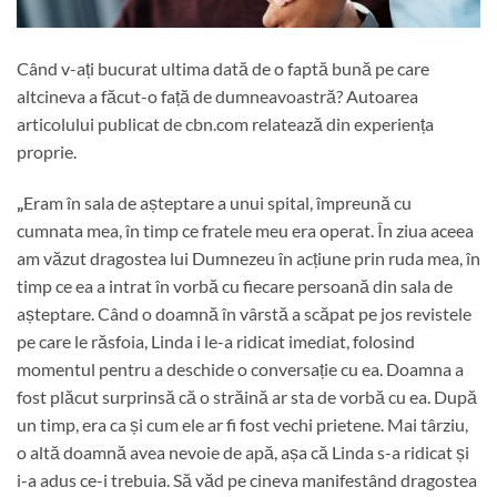
Când v-ați bucurat ultima dată de o faptă bună pe care
altcineva a făcut-o față de dumneavoastră? Autoarea
articolului publicat de cbn.com relatează din experiența
proprie.
„
Eram în sala de așteptare a unui spital, împreună cu
cumnata mea, în timp ce fratele meu era operat. În ziua aceea
am văzut dragostea lui Dumnezeu în acțiune prin ruda mea, în
timp ce ea a intrat în vorbă cu fiecare persoană din sala de
așteptare. Când o doamnă în vârstă a scăpat pe jos revistele
pe care le răsfoia, Linda i le-a ridicat imediat, folosind
momentul pentru a deschide o conversație cu ea. Doamna a
fost plăcut surprinsă că o străină ar sta de vorbă cu ea. După
un timp, era ca și cum ele ar fi fost vechi prietene. Mai târziu,
o altă doamnă avea nevoie de apă, așa că Linda s-a ridicat și
i-a adus ce-i trebuia. Să văd pe cineva manifestând dragostea