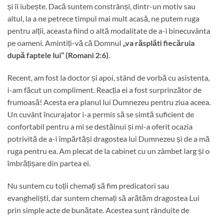
și îi iubește. Dacă suntem constrânși, dintr-un motiv sau
altul, la a ne petrece timpul mai mult acasă, ne putem ruga
pentru alții, aceasta fiind o altă modalitate de a-i binecuvânta
pe oameni. Amintiți-vă că Domnul
„va răsplăti fiecăruia
după faptele lui” (Romani 2:6)
.
Recent, am fost la doctor și apoi, stând de vorbă cu asistenta,
i-am făcut un compliment. Reacția ei a fost surprinzător de
frumoasă! Acesta era planul lui Dumnezeu pentru ziua aceea.
Un cuvânt încurajator i-a permis să se simtă suficient de
confortabil pentru a mi se destăinui și mi-a oferit ocazia
potrivită de a-i împărtăși dragostea lui Dumnezeu și de a mă
ruga pentru ea. Am plecat de la cabinet cu un zâmbet larg și o
îmbrățișare din partea ei.
Nu suntem cu toții chemați să fim predicatori sau
evangheliști, dar suntem chemați să arătăm dragostea Lui
prin simple acte de bunătate. Acestea sunt rânduite de