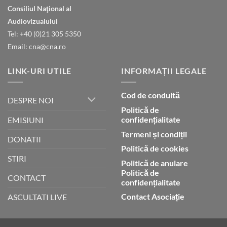
Natura
ceruri
Consiliul Naţional al
declară
gloria
Audiovizualului
lui
Tel: +40 (0)21 305 5350
Dumnezeu
Email: cna@cna.ro
LINK-URI UTILE
INFORMAȚII LEGALE
Cod de conduită
DESPRE NOI
Politică de
confidențialitate
EMISIUNI
Termeni și condiții
DONATII
Politică de cookies
STIRI
Politică de anulare
Politică de
CONTACT
confidențialitate
Contact Asociație
ASCULTATI LIVE