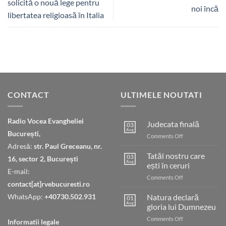
solicită o nouă lege pentru
noi încă
libertatea religioasă în Italia
CONTACT
ULTIMELE NOUTATI
Radio Vocea Evangheliei
Judecata finală
03
Aug
București,
on
Comments Off
Judecata
Adresă:
str. Paul Greceanu, nr.
finală
Tatăl nostru care
03
16, sector 2, București
Aug
ești în ceruri
E-mail:
on
Comments Off
contact[at]rvebucuresti.ro
Tatăl
nostru
WhatsApp:
+40730.502.931
Natura declară
01
care
Aug
gloria lui Dumnezeu
ești
on
Comments Off
în
Informatii legale