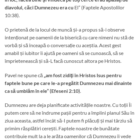
diavolul, căci Dumnezeu era cu
El” (Faptele Apostolilor
10:38).
O prietenă de la locul de muncă și-a propus să-i observe
intenționat pe oamenii de la biserică cu care nimeni nu stă de
vorbă și să înceapă o conversație cu aceștia. Acest gest
amabil și iubitor îi ajută pe oameni să se cunoască, să se
împrietenească și să-L facă cunoscut altora pe Hristos.
Pavel ne spune că
„am fost zidiţi în Hristos Isus pentru
faptele bune pe care le-a pregătit Dumnezeu mai dinainte
ca să umblăm în ele” (Efeseni 2:10)
.
Dumnezeu are deja planificate activitățile noastre. Cu toții Îi
putem cere să ne îndrume pașii pentru a împlini planul Său în
ziua aceasta, astfel încât să-I putem fi plăcuți și mai târziu să
primim răsplătiri cerești. Faptele noastre de bunătate
contribuie mult la a le arăta oamenilor că Dumnezeu îi vede