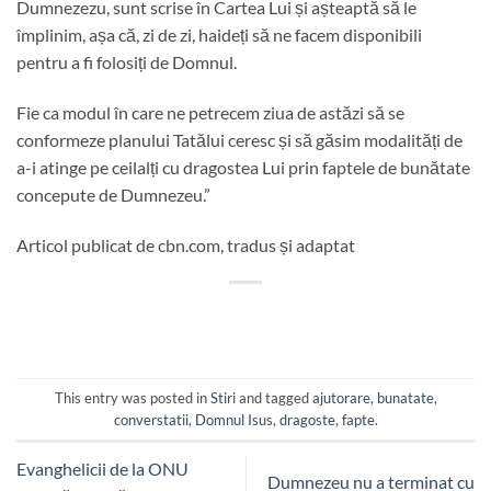
Dumnezezu, sunt scrise în Cartea Lui și așteaptă să le
împlinim, așa că, zi de zi, haideți să ne facem disponibili
pentru a fi folosiți de Domnul.
Fie ca modul în care ne petrecem ziua de astăzi să se
conformeze planului Tatălui ceresc și să găsim modalități de
a-i atinge pe ceilalți cu dragostea Lui prin faptele de bunătate
concepute de Dumnezeu.”
Articol publicat de cbn.com, tradus și adaptat
This entry was posted in
Stiri
and tagged
ajutorare
,
bunatate
,
converstatii
,
Domnul Isus
,
dragoste
,
fapte
.
Evanghelicii de la ONU
Dumnezeu nu a terminat cu