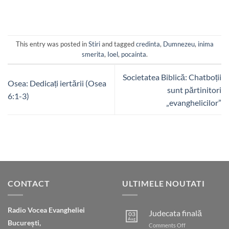
This entry was posted in
Stiri
and tagged
credinta
,
Dumnezeu
,
inima
smerita
,
Ioel
,
pocainta
.
Societatea Biblică: Chatboții
Osea: Dedicați iertării (Osea
sunt părtinitori
6:1-3)
„evanghelicilor”
CONTACT
ULTIMELE NOUTATI
Radio Vocea Evangheliei
Judecata finală
03
Aug
București,
on
Comments Off