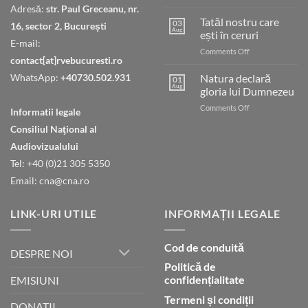
Judecata
Adresă:
str. Paul Greceanu, nr.
finală
Tatăl nostru care
03
16, sector 2, București
Aug
ești în ceruri
E-mail:
on
Comments Off
contact[at]rvebucuresti.ro
Tatăl
nostru
WhatsApp:
+40730.502.931
Natura declară
01
care
Aug
gloria lui Dumnezeu
ești
on
Comments Off
în
Informatii legale
Natura
ceruri
Consiliul Naţional al
declară
gloria
Audiovizualului
lui
Tel: +40 (0)21 305 5350
Dumnezeu
Email: cna@cna.ro
LINK-URI UTILE
INFORMAȚII LEGALE
Cod de conduită
DESPRE NOI
Politică de
confidențialitate
EMISIUNI
Termeni și condiții
DONATII