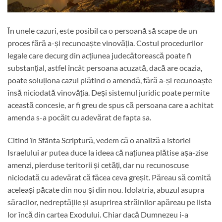
În unele cazuri, este posibil ca o persoană să scape de un
proces fără a-și recunoaște vinovăția. Costul procedurilor
legale care decurg din acțiunea judecătorească poate fi
substanțial, astfel încât persoana acuzată, dacă are ocazia,
poate soluționa cazul plătind o amendă, fără a-și recunoaște
însă niciodată vinovăția. Deși sistemul juridic poate permite
această concesie, ar fi greu de spus că persoana care a achitat
amenda s-a pocăit cu adevărat de fapta sa.
Citind în Sfânta Scriptură, vedem că o analiză a istoriei
Israelului ar putea duce la ideea că națiunea plătise așa-zise
amenzi, pierduse teritorii și cetăți, dar nu recunoscuse
niciodată cu adevărat că făcea ceva greșit. Păreau să comită
aceleași păcate din nou și din nou. Idolatria, abuzul asupra
săracilor, nedreptățile și asuprirea străinilor apăreau pe lista
lor încă din cartea Exodului. Chiar dacă Dumnezeu i-a