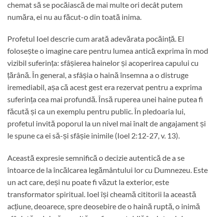
chemat să se pocăiască de mai multe ori decât putem
număra, ei nu au făcut-o din toată inima.
Profetul Ioel descrie cum arată adevărata pocăință. El
folosește o imagine care pentru lumea antică exprima în mod
vizibil suferința: sfâșierea hainelor și acoperirea capului cu
țărână. În general, a sfâșia o haină însemna a o distruge
iremediabil, așa că acest gest era rezervat pentru a exprima
suferința cea mai profundă. Însă ruperea unei haine putea fi
făcută și ca un exemplu pentru public. În pledoaria lui,
profetul invită poporul la un nivel mai înalt de angajament și
le spune ca ei să-și sfâșie inimile (Ioel 2:12-27, v. 13).
Această expresie semnifică o decizie autentică de a se
întoarce de la încălcarea legământului lor cu Dumnezeu. Este
un act care, deși nu poate fi văzut la exterior, este
transformator spiritual. Ioel își cheamă cititorii la această
acțiune, deoarece, spre deosebire de o haină ruptă, o inimă