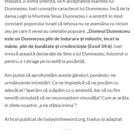
sfâșiată, o inimă smerită, va fi acceptabilă înaintea lui
Dumnezeu. Ioel cunoaște caracterul lui Dumnezeu. Încă de la
darea Legii la Muntele Sinai, Dumnezeu i-a amintit în mod
constant poporului Israel că Iehova nu se asemăna cu niciun
zeu pe care îl venerau celelalte popoare.
„Domnul Dumnezeu
este un Dumnezeu plin de îndurare și milostiv, încet la
mânie, plin de bunătate și credincioșie (Exod 34:6).
Ioel
invocă această declarație de Sine a lui Dumnezeu, folosind-o
pentru a-i atrage pe israeliți la pocăință.
Am putea să aprofundăm aceste gânduri, punându-ne
următoarele întrebări: Ce ne împiedică să ne pocăim cu
adevărat? Sperăm să scăpăm cu o amendă, dar să nu fim
nevoiți niciodată să ne recunoaștem vinovăția? Cum ar arăta
în zilele noastre „a ne sfâșia inima”?
Articol publicat de todayintheword.org, tradus și adaptat