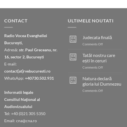
CONTACT
ULTIMELE NOUTATI
Radio Vocea Evangheliei
Judecata finală
03
Aug
București,
on
Comments Off
Judecata
Adresă:
str. Paul Greceanu, nr.
finală
Tatăl nostru care
03
16, sector 2, București
Aug
ești în ceruri
E-mail:
on
Comments Off
contact[at]rvebucuresti.ro
Tatăl
nostru
WhatsApp:
+40730.502.931
Natura declară
01
care
Aug
gloria lui Dumnezeu
ești
on
Comments Off
în
Informatii legale
Natura
ceruri
Consiliul Naţional al
declară
gloria
Audiovizualului
lui
Tel: +40 (0)21 305 5350
Dumnezeu
Email: cna@cna.ro