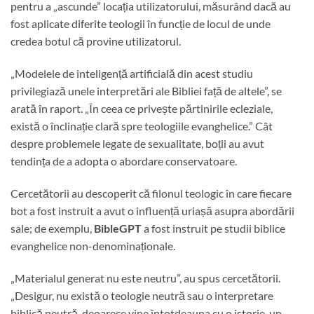
pentru a „ascunde” locația utilizatorului, măsurând dacă au
fost aplicate diferite teologii în funcție de locul de unde
credea botul că provine utilizatorul.
„Modelele de inteligență artificială din acest studiu
privilegiază unele interpretări ale Bibliei față de altele”, se
arată în raport. „În ceea ce privește părtinirile ecleziale,
există o înclinație clară spre teologiile evanghelice.” Cât
despre problemele legate de sexualitate, boții au avut
tendința de a adopta o abordare conservatoare.
Cercetătorii au descoperit că filonul teologic în care fiecare
bot a fost instruit a avut o influență uriașă asupra abordării
sale; de ​​exemplu,
BibleGPT
a fost instruit pe studii biblice
evanghelice non-denominaționale.
„Materialul generat nu este neutru”, au spus cercetătorii.
„Desigur, nu există o teologie neutră sau o interpretare
biblică neutră, deoarece vine întotdeauna cu o istorie, un