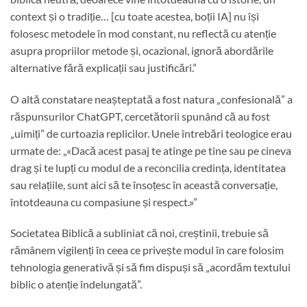
context și o tradiție… [cu toate acestea, boții IA] nu își
folosesc metodele în mod constant, nu reflectă cu atenție
asupra propriilor metode și, ocazional, ignoră abordările
alternative fără explicații sau justificări.”
O altă constatare neașteptată a fost natura „confesională” a
răspunsurilor ChatGPT, cercetătorii spunând că au fost
„uimiți” de curtoazia replicilor. Unele întrebări teologice erau
urmate de: „«Dacă acest pasaj te atinge pe tine sau pe cineva
drag și te lupți cu modul de a reconcilia credința, identitatea
sau relațiile, sunt aici să te însoțesc în această conversație,
întotdeauna cu compasiune și respect.»”
Societatea Biblică a subliniat că noi, creștinii, trebuie să
rămânem vigilenți în ceea ce privește modul în care folosim
tehnologia generativă și să fim dispuși să „acordăm textului
biblic o atenție îndelungată”.