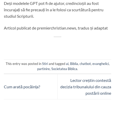
Deși modelele GPT pot fi de ajutor, credincioșii au fost
încurajați să fie precauți în a le folosi ca scurtătură pentru
studiul Scripturii.
Articol publicat de premierchristian.news, tradus și adaptat
This entry was posted in
Stiri
and tagged
ai
,
Biblia
,
chatbot
,
evanghelici
,
partinire
,
Societatea Biblica
.
Lector creștin contestă
Cum arată pocăința?
decizia tribunalului din cauza
postării online