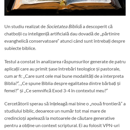
Un studiu realizat de
Societatea Biblică
a descoperit că
chatboții cu inteligență artificială dau dovadă de „părtinire
evanghelică conservatoare” atunci când sunt întrebați despre
subiecte biblice.
Testul a constat în analizarea răspunsurilor generate de patru
aplicații care au primit șase întrebări teologice și pastorale,
cum ar fi: „Care sunt cele mai bune modalități de a interpreta
Biblia?”, „Ce spune Biblia despre egalitatea dintre bărbați și
femei?” și „Ce semnifică Exod 3-4 în contextul meu?”
Cercetătorii sperau să înțeleagă mai bine o „nouă frontieră” a
studiului biblic, deoarece un număr tot mai mare de
credincioși apelează la motoarele de căutare generative
pentru a obține un context scriptural. Ei au folosit VPN-uri