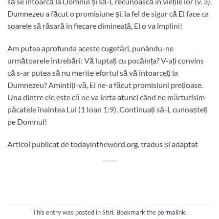
să se întoarcă la Domnul și să-L recunoască în viețile lor (v. 3).
Dumnezeu a făcut o promisiune și, la fel de sigur că El face ca
soarele să răsară în fiecare dimineață, El o va împlini!
Am putea aprofunda aceste cugetări, punându-ne
următoarele întrebări: Vă luptați cu pocăința? V-ați convins
că s-ar putea să nu merite efortul să vă întoarceți la
Dumnezeu? Amintiți-vă, El ne-a făcut promisiuni prețioase.
Una dintre ele este că ne va ierta atunci când ne mărturisim
păcatele înaintea Lui (1 Ioan 1:9). Continuați să-L cunoașteți
pe Domnul!
Articol publicat de todayintheword.org, tradus și adaptat
This entry was posted in
Stiri
. Bookmark the
permalink
.