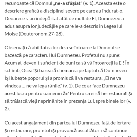
recunoaște că Domnul
„ne-a sfâşiat” (v. 1)
. Aceasta este o
descriere grafică a disciplinei severe pe care au îndurat-o.
Deoarece s-au îndepărtat atât de mult de El, Dumnezeu a
adus asupra lor judecățile pe care le-a descris în Legea lui
Moise (Deuteronom 27-28).
Observați că abilitatea lor de a se întoarce la Domnul se
bazează pe caracterul lui Dumnezeu. Profetul nu spune:
Acum ați devenit suficient de buni ca să vă întoarceți la El! În
schimb, Osea își bazează chemarea pe faptul că Dumnezeu
Își iubește poporul și a promis că îl va restaura. „El ne va
vindeca … ne va lega rănile.” (v. 1). De ce ar face Dumnezeu
acest lucru pentru oamenii răi? Pentru ca ei să fie restaurați și
să trăiască vieți neprinănite în prezența Lui, spre binele lor (v.
2).
Cu acest angajament din partea lui Dumnezeu față de iertare
și restaurare, profetul își provoacă ascultătorii să continue