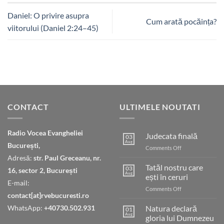
Daniel: O privire asupra
Cum arată pocăința?
viitorului (Daniel 2:24–45)
CONTACT
ULTIMELE NOUTATI
Radio Vocea Evangheliei
Judecata finală
03
Aug
București,
on
Comments Off
Judecata
Adresă:
str. Paul Greceanu, nr.
finală
Tatăl nostru care
03
16, sector 2, București
Aug
ești în ceruri
E-mail:
on
Comments Off
contact[at]rvebucuresti.ro
Tatăl
nostru
WhatsApp:
+40730.502.931
Natura declară
01
care
Aug
gloria lui Dumnezeu
ești