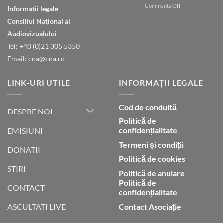
on
Comments Off
în
Informatii legale
Natura
ceruri
Consiliul Naţional al
declară
gloria
Audiovizualului
lui
Tel: +40 (0)21 305 5350
Dumnezeu
Email: cna@cna.ro
LINK-URI UTILE
INFORMAȚII LEGALE
Cod de conduită
DESPRE NOI
Politică de
confidențialitate
EMISIUNI
Termeni și condiții
DONATII
Politică de cookies
STIRI
Politică de anulare
Politică de
CONTACT
confidențialitate
Contact Asociație
ASCULTATI LIVE