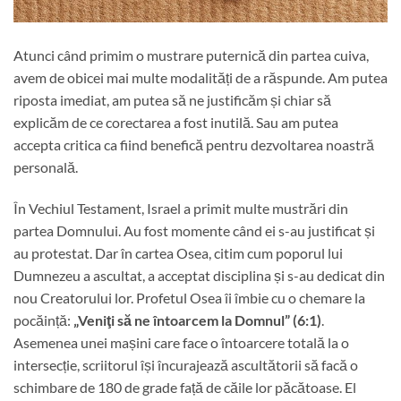
Atunci când primim o mustrare puternică din partea cuiva,
avem de obicei mai multe modalități de a răspunde. Am putea
riposta imediat, am putea să ne justificăm și chiar să
explicăm de ce corectarea a fost inutilă. Sau am putea
accepta critica ca fiind benefică pentru dezvoltarea noastră
personală.
În Vechiul Testament, Israel a primit multe mustrări din
partea Domnului. Au fost momente când ei s-au justificat și
au protestat. Dar în cartea Osea, citim cum poporul lui
Dumnezeu a ascultat, a acceptat disciplina și s-au dedicat din
nou Creatorului lor. Profetul Osea îi îmbie cu o chemare la
pocăință:
„Veniţi să ne întoarcem la Domnul” (6:1)
.
Asemenea unei mașini care face o întoarcere totală la o
intersecție, scriitorul își încurajează ascultătorii să facă o
schimbare de 180 de grade față de căile lor păcătoase. El