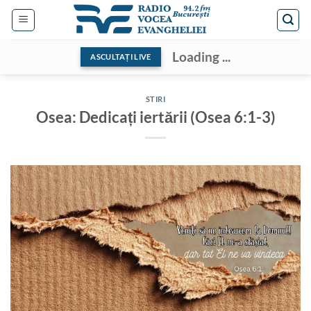
Skip
to
content
Loading ...
ASCULTAȚI LIVE
STIRI
Osea: Dedicați iertării (Osea 6:1-3)