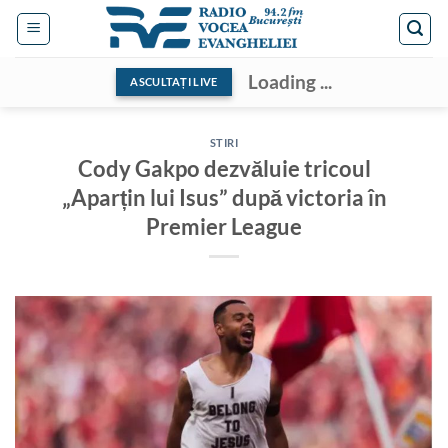
Skip
to
content
Loading ...
ASCULTAȚI LIVE
STIRI
Cody Gakpo dezvăluie tricoul
„Aparțin lui Isus” după victoria în
Premier League