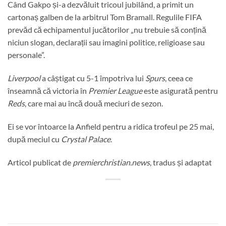
Când Gakpo și-a dezvăluit tricoul jubilând, a primit un
cartonaș galben de la arbitrul Tom Bramall. Regulile FIFA
prevăd că echipamentul jucătorilor „nu trebuie să conțină
niciun slogan, declarații sau imagini politice, religioase sau
personale”.
Liverpool
a câștigat cu 5-1 împotriva lui
Spurs
, ceea ce
înseamnă că victoria în
Premier League
este asigurată pentru
Reds
, care mai au încă două meciuri de sezon.
Ei se vor întoarce la Anfield pentru a ridica trofeul pe 25 mai,
după meciul cu
Crystal Palace
.
Articol publicat de
premierchristian.news
, tradus și adaptat