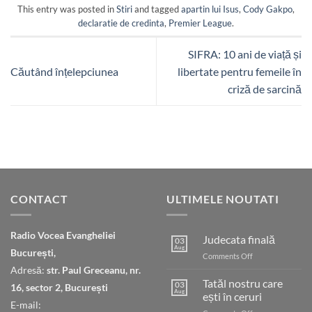
This entry was posted in
Stiri
and tagged
apartin lui Isus
,
Cody Gakpo
,
declaratie de credinta
,
Premier League
.
SIFRA: 10 ani de viață și
Căutând înțelepciunea
libertate pentru femeile în
criză de sarcină
CONTACT
ULTIMELE NOUTATI
Radio Vocea Evangheliei
Judecata finală
03
Aug
București,
on
Comments Off
Judecata
Adresă:
str. Paul Greceanu, nr.
finală
Tatăl nostru care
03
16, sector 2, București
Aug
ești în ceruri
E-mail: