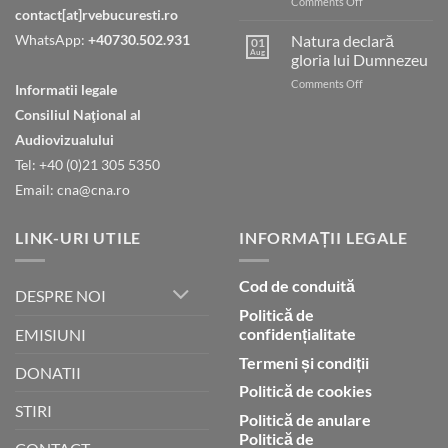
on
Comments Off
contact[at]rvebucuresti.ro
Tatăl
nostru
WhatsApp:
+40730.502.931
Natura declară
01
care
Aug
gloria lui Dumnezeu
ești
on
Comments Off
în
Informatii legale
Natura
ceruri
Consiliul Naţional al
declară
gloria
Audiovizualului
lui
Tel: +40 (0)21 305 5350
Dumnezeu
Email: cna@cna.ro
LINK-URI UTILE
INFORMAȚII LEGALE
Cod de conduită
DESPRE NOI
Politică de
confidențialitate
EMISIUNI
Termeni și condiții
DONATII
Politică de cookies
STIRI
Politică de anulare
Politică de