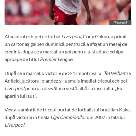
Atacantul echipei de fotbal
Liverpool
, Cody Gakpo, a primit
un cartonaș galben duminică pentru că a afișat un mesaj de
credință după ce a marcat un gol pentru a-și aduce echipa
aproape de titlul
Premier League
.
După ce a marcat o victorie de 3-1 împotriva lui
Tottenham
la
Anfield, jucătorul olandez și-a smuls imediat tricoul echipei
Liverpool
pentru a dezvălui o vestă albă cu inscripția: „Eu
aparțin lui Isus”.
Vesta a amintit de tricoul purtat de fotbalistul brazilian Kaka,
după victoria în finala
Ligii Campionilor
din 2007 în fața lui
Liverpool
.