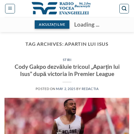
Skip
to
content
Loading ...
ASCULTAȚI LIVE
TAG ARCHIVES:
APARTIN LUI ISUS
STIRI
Cody Gakpo dezvăluie tricoul „Aparțin lui
Isus” după victoria în Premier League
POSTED ON
MAY 2, 2025
BY
REDACTIA