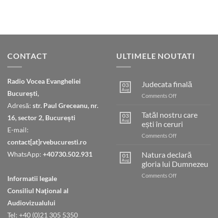
CONTACT
ULTIMELE NOUTATI
Radio Vocea Evangheliei
Judecata finală
03
Aug
București,
on
Comments Off
Judecata
Adresă:
str. Paul Greceanu, nr.
finală
Tatăl nostru care
03
16, sector 2, București
Aug
ești în ceruri
E-mail:
on
Comments Off
contact[at]rvebucuresti.ro
Tatăl
nostru
WhatsApp:
+40730.502.931
Natura declară
01
care
Aug
gloria lui Dumnezeu
ești
on
Comments Off
în
Informatii legale
Natura
ceruri
Consiliul Naţional al
declară
gloria
Audiovizualului
lui
Tel: +40 (0)21 305 5350
Dumnezeu