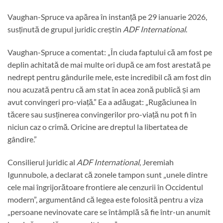
Vaughan-Spruce va apărea în instanță pe 29 ianuarie 2026,
susținută de grupul juridic creștin
ADF International
.
Vaughan-Spruce a comentat: „În ciuda faptului că am fost pe
deplin achitată de mai multe ori după ce am fost arestată pe
nedrept pentru gândurile mele, este incredibil că am fost din
nou acuzată pentru că am stat în acea zonă publică și am
avut convingeri pro-viață.” Ea a adăugat: „Rugăciunea în
tăcere sau susținerea convingerilor pro-viață nu pot fi în
niciun caz o crimă. Oricine are dreptul la libertatea de
gândire.”
Consilierul juridic al
ADF International
, Jeremiah
Igunnubole, a declarat că zonele tampon sunt „unele dintre
cele mai îngrijorătoare frontiere ale cenzurii în Occidentul
modern”, argumentând că legea este folosită pentru a viza
„persoane nevinovate care se întâmplă să fie într-un anumit