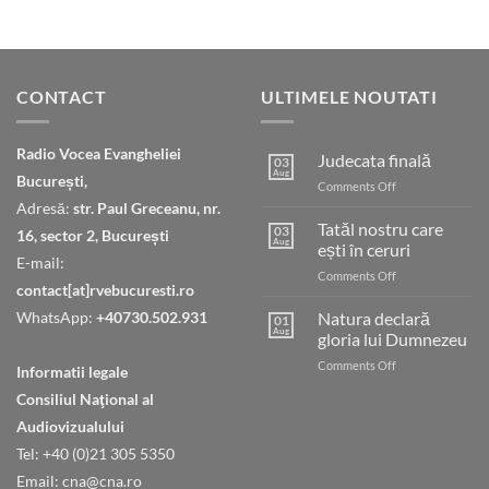
CONTACT
ULTIMELE NOUTATI
Radio Vocea Evangheliei
Judecata finală
03
Aug
București,
on
Comments Off
Judecata
Adresă:
str. Paul Greceanu, nr.
finală
Tatăl nostru care
03
16, sector 2, București
Aug
ești în ceruri
E-mail:
on
Comments Off
contact[at]rvebucuresti.ro
Tatăl
nostru
WhatsApp:
+40730.502.931
Natura declară
01
care
Aug
gloria lui Dumnezeu
ești
on
Comments Off
în
Informatii legale
Natura
ceruri
Consiliul Naţional al
declară
gloria
Audiovizualului
lui
Tel: +40 (0)21 305 5350
Dumnezeu
Email: cna@cna.ro