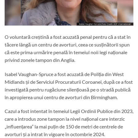
O voluntară creștină a fost acuzată penal pentru că a stat în
tăcere lângă un centru de avorturi, ceea ce susținătorii spun
că este prima urmărire penală în temeiul noii legi naționale
privind zonele tampon din Anglia.
Isabel Vaughan-Spruce a fost acuzată de Poliția din West
Midlands și de Serviciul Procuraturii Coroanei, după ce a fost
investigată pentru rugăciune silențioasă pe o stradă publică
în apropierea unui centru de avorturi din Birmingham.
Cazul a fost intentat în temeiul Legii Ordinii Publice din 2023,
care a introdus zone tampon la nivel național care interzic
„influențarea” la mai puțin de 150 de metri de centrele de
avorturi și a intrat în vigoare în octombrie 2024.