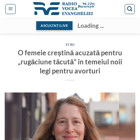
Skip
to
content
Loading ...
ASCULTAȚI LIVE
STIRI
O femeie creștină acuzată pentru
„rugăciune tăcută” în temeiul noii
legi pentru avorturi