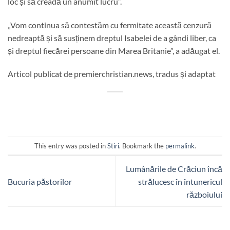
loc și să creadă un anumit lucru”.
„Vom continua să contestăm cu fermitate această cenzură
nedreaptă și să susținem dreptul Isabelei de a gândi liber, ca
și dreptul fiecărei persoane din Marea Britanie”, a adăugat el.
Articol publicat de premierchristian.news, tradus și adaptat
This entry was posted in
Stiri
. Bookmark the
permalink
.
Lumânările de Crăciun încă
Bucuria păstorilor
strălucesc în întunericul
războiului