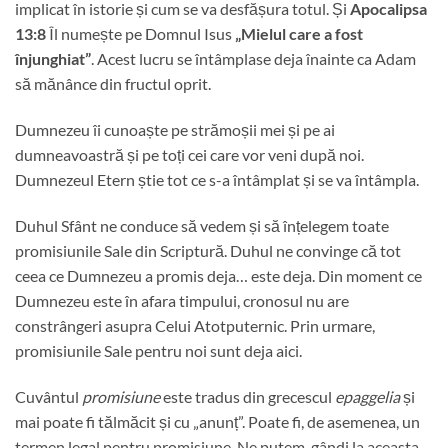
implicat în istorie și cum se va desfășura totul. Și
Apocalipsa
13:8
Îl numește pe Domnul Isus
„Mielul care a fost
înjunghiat”
. Acest lucru se întâmplase deja înainte ca Adam
să mănânce din fructul oprit.
Dumnezeu îi cunoaște pe strămoșii mei și pe ai
dumneavoastră și pe toți cei care vor veni după noi.
Dumnezeul Etern știe tot ce s-a întâmplat și se va întâmpla.
Duhul Sfânt ne conduce să vedem și să înțelegem toate
promisiunile Sale din Scriptură. Duhul ne convinge că tot
ceea ce Dumnezeu a promis deja… este deja. Din moment ce
Dumnezeu este în afara timpului, cronosul nu are
constrângeri asupra Celui Atotputernic. Prin urmare,
promisiunile Sale pentru noi sunt deja aici.
Cuvântul
promisiune
este tradus din grecescul
epaggelia
și
mai poate fi tălmăcit și cu „anunț”. Poate fi, de asemenea, un
termen legal pentru promisiune. Ne putem gândi la aceasta