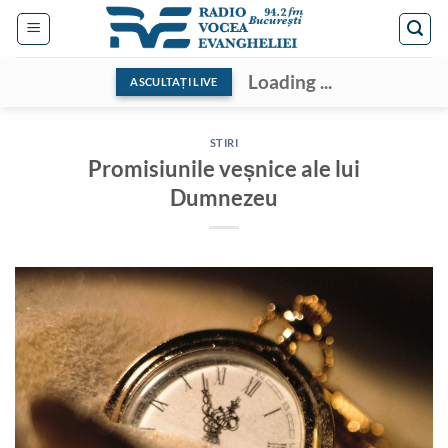
Skip
to
content
Loading ...
ASCULTAȚI LIVE
STIRI
Promisiunile veșnice ale lui
Dumnezeu