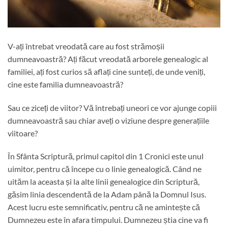
V-ați întrebat vreodată care au fost strămoșii
dumneavoastră? Ați făcut vreodată arborele genealogic al
familiei, ați fost curios să aflați cine sunteți, de unde veniți,
cine este familia dumneavoastră?
Sau ce ziceți de viitor? Vă întrebați uneori ce vor ajunge copiii
dumneavoastră sau chiar aveți o viziune despre generațiile
viitoare?
În Sfânta Scriptură, primul capitol din 1 Cronici este unul
uimitor, pentru că începe cu o linie genealogică. Când ne
uităm la aceasta și la alte linii genealogice din Scriptură,
găsim linia descendentă de la Adam până la Domnul Isus.
Acest lucru este semnificativ, pentru că ne amintește că
Dumnezeu este în afara timpului. Dumnezeu știa cine va fi