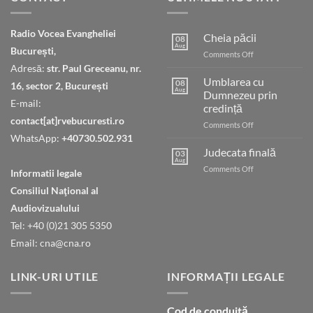
Radio Vocea Evangheliei
Cheia păcii
08
Aug
București,
on
Comments Off
Cheia
Adresă:
str. Paul Greceanu, nr.
păcii
Umblarea cu
08
16, sector 2, București
Aug
Dumnezeu prin
E-mail:
credință
contact[at]rvebucuresti.ro
on
Comments Off
Umblarea
WhatsApp:
+40730.502.931
cu
Judecata finală
03
Dumnezeu
Aug
on
Comments Off
Informatii legale
prin
Judecata
credință
Consiliul Naţional al
finală
Audiovizualului
Tel: +40 (0)21 305 5350
Email: cna@cna.ro
LINK-URI UTILE
INFORMAȚII LEGALE
Cod de conduită