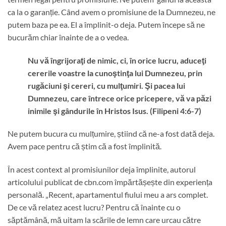
ca la o garanție. Când avem o promisiune de la Dumnezeu, ne
putem baza pe ea. El a împlinit-o deja. Putem începe să ne
bucurăm chiar înainte de a o vedea.
Nu vă îngrijoraţi de nimic, ci, în orice lucru, aduceţi
cererile voastre la cunoştinţa lui Dumnezeu, prin
rugăciuni şi cereri, cu mulţumiri. Şi pacea lui
Dumnezeu, care întrece orice pricepere, vă va păzi
inimile şi gândurile în Hristos Isus. (Filipeni 4:6-7)
Ne putem bucura cu mulțumire, știind că ne-a fost dată deja.
Avem pace pentru că știm că a fost împlinită.
În acest context al promisiunilor deja împlinite, autorul
articolului publicat de cbn.com împărtășește din experiența
personală. „Recent, apartamentul fiului meu a ars complet.
De ce vă relatez acest lucru? Pentru că înainte cu o
săptămână, mă uitam la scările de lemn care urcau către