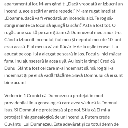
apartamentul lor. M-am gândit: „Dacă vreodată ar izbucni un
incendiu, acele scări ar arde repede!” M-am rugat imediat:
„Doamne, dacă va fi vreodată un incendiu aici, Te rog să-l
stingi înainte ca focul să ajungă la scări.” Asta a fost tot. O
rugăciune scurtă pe care știam că Dumnezeul meu a auzit-o.
Când a izbucnit incendiul, fiul meu și nepotul meu de 10 luni
erau acasă. Fiul meu a văzut flăcările de la ușile terasei. L-a
apucat pe copil și a alergat pe scară în jos. Focul și nici măcar
fumul nu ajunseseră la acea ușă. Au ieșit la timp! Cred că
Duhul Sfânt a fost cel care m-a îndemnat să mă rog și l-a
îndemnat și pe el să vadă flăcările. Slavă Domnului că ei sunt
bine acum!
Vedem în 1 Cronici că Dumnezeu a protejat în mod
providențial linia genealogică care avea să ducă la Domnul
Isus. Și Domnul ne protejează și pe noi. Știu că El mi-a
protejat linia genealogică de un incendiu. Putem crede
Cuvântul Lui Dumnezeu. Este adevărat și cu totul demn de