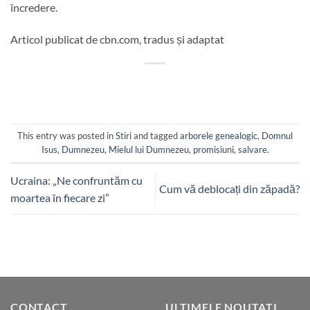
încredere.
Articol publicat de cbn.com, tradus și adaptat
This entry was posted in
Stiri
and tagged
arborele genealogic
,
Domnul
Isus
,
Dumnezeu
,
Mielul lui Dumnezeu
,
promisiuni
,
salvare
.
Ucraina: „Ne confruntăm cu
Cum vă deblocați din zăpadă?
moartea în fiecare zi”
CONTACT
ULTIMELE NOUTATI