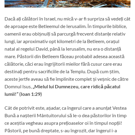
Dacă ați călători în Israel, nu mică v-ar fi surpriza să vedeți cât
de aproape este Betleemul de Ierusalim. În timpurile biblice,
oamenii erau obișnuiți să parcurgă frecvent distanțe relativ
lungi, iar aproximativ opt kilometri de la Betleem, orașul
natal al regelui David, până la Ierusalim, nu era o distanță
mare. Păstorii din Betleem făceau probabil adesea această
călătorie, căci erau îngrijitorii mieilor fără cusur care erau
destinați pentru sacrificiile de la Templu. După cum știm,
aceste jertfe aveau să fie împlinite complet și veșnic de către
Domnul Isus,
„Mielul lui Dumnezeu, care ridică păcatul
lumii!” (Ioan 1:29)
Cât de potrivit este, așadar, ca îngerul care a anunțat Vestea
Bună a nașterii Mântuitorului să le-o dea păstorilor în timp
ce aceștia vegheau asupra prețioaselor oi în timpul nopții!
Păstorii, pe bună dreptate, s-au îngrozit, dar îngerul i-a