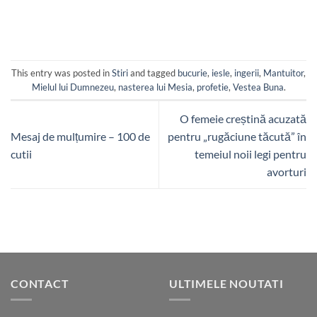
This entry was posted in
Stiri
and tagged
bucurie
,
iesle
,
ingerii
,
Mantuitor
,
Mielul lui Dumnezeu
,
nasterea lui Mesia
,
profetie
,
Vestea Buna
.
O femeie creștină acuzată
Mesaj de mulțumire – 100 de
pentru „rugăciune tăcută” în
cutii
temeiul noii legi pentru
avorturi
CONTACT
ULTIMELE NOUTATI