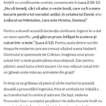
liniștit cu următoarele cuvinte, consemnate în
Luca 2:10-11
:
„
Nu vă temeţi, căci vă aduc o veste bună, care va fi o mare
bucurie pentru tot norodul: astăzi, în cetatea lui David, vi s-
a născut un Mântuitor, care este Hristos, Domnul.”
Pentru a dovedi această declarație uimitoare, îngerul le-a dat
un semn specific:
„veţi găsi un prunc înfăşat în scutece şi
culcat într-o iesle.” (Luca 2:12)
. Pentru aceia dintre noi din
timpurile moderne care am crescut văzând scena Nașterii
Domnului și spectacole de Crăciun, imaginea unui prunc
culcat într-o iesle poate părea ceva obișnuit. Dar pentru
păstori, acest lucru a fost șocant. Un nou-născut culcat într-
un jgheab unde mâncau animalele din grajd?
În timp ce se grăbeau să plece și să fie martori la această
dovadă a pronunțării îngerului, frica și confuzia lor inițială s-
au transformat în uimire și adorare. De fapt, vederea
Pruncului Isus i-a umplut pe păstori de atâta bucurie încât nu