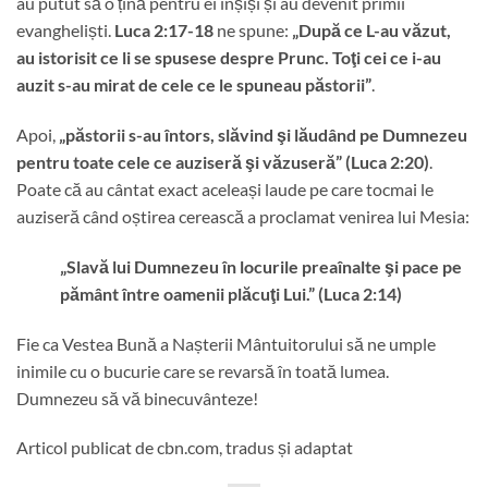
au putut să o țină pentru ei înșiși și au devenit primii
evangheliști.
Luca 2:17-18
ne spune:
„După ce L-au văzut,
au istorisit ce li se spusese despre Prunc. Toţi cei ce i-au
auzit s-au mirat de cele ce le spuneau păstorii”
.
Apoi,
„păstorii s-au întors, slăvind şi lăudând pe Dumnezeu
pentru toate cele ce auziseră şi văzuseră” (Luca 2:20)
.
Poate că au cântat exact aceleași laude pe care tocmai le
auziseră când oștirea cerească a proclamat venirea lui Mesia:
„Slavă lui Dumnezeu în locurile preaînalte şi pace pe
pământ între oamenii plăcuţi Lui.” (Luca 2:14)
Fie ca Vestea Bună a Nașterii Mântuitorului să ne umple
inimile cu o bucurie care se revarsă în toată lumea.
Dumnezeu să vă binecuvânteze!
Articol publicat de cbn.com, tradus și adaptat