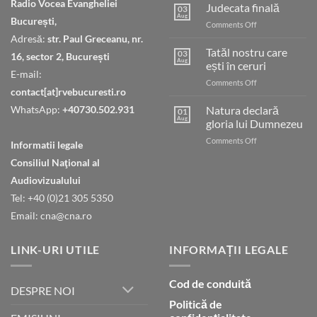
Radio Vocea Evangheliei
Judecata finală
03
Aug
București,
on
Comments Off
Judecata
Adresă:
str. Paul Greceanu, nr.
finală
Tatăl nostru care
03
16, sector 2, București
Aug
ești în ceruri
E-mail:
on
Comments Off
contact[at]rvebucuresti.ro
Tatăl
nostru
WhatsApp:
+40730.502.931
Natura declară
01
care
Aug
gloria lui Dumnezeu
ești
on
Comments Off
în
Informatii legale
Natura
ceruri
Consiliul Naţional al
declară
gloria
Audiovizualului
lui
Tel: +40 (0)21 305 5350
Dumnezeu
Email: cna@cna.ro
LINK-URI UTILE
INFORMAȚII LEGALE
Cod de conduită
DESPRE NOI
Politică de