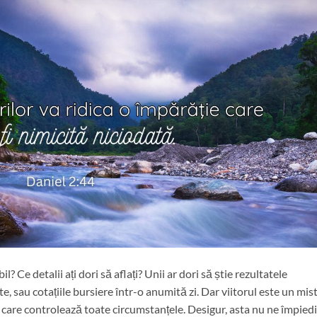
il? Ce detalii ați dori să aflați? Unii ar dori să știe rezultatele
e, sau cotațiile bursiere într-o anumită zi. Dar viitorul este un mis
 care controlează toate circumstanțele. Desigur, asta nu ne împied