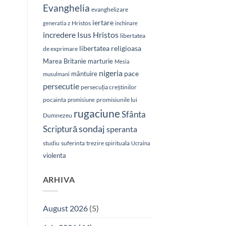
Evanghelia
evanghelizare
iertare
Hristos
generatia z
inchinare
Isus Hristos
incredere
libertatea
libertatea religioasa
de exprimare
Marea Britanie
marturie
Mesia
nigeria
pace
mântuire
musulmani
persecutie
persecuția creștinilor
pocainta
promisiunile lui
promisiune
rugaciune
Sfânta
Dumnezeu
sondaj
Scriptură
speranta
studiu
suferinta
trezire spirituala
Ucraina
violenta
ARHIVA
August 2026
(5)