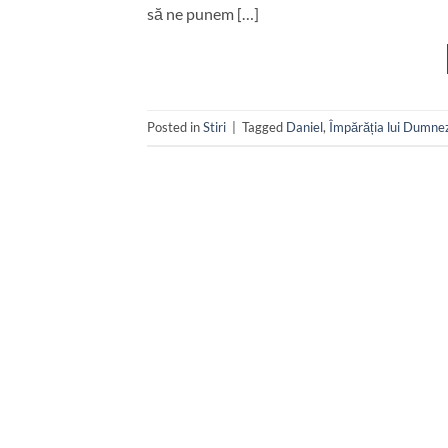
să ne punem […]
Posted in
Stiri
|
Tagged
Daniel
,
Împărăția lui Dumne