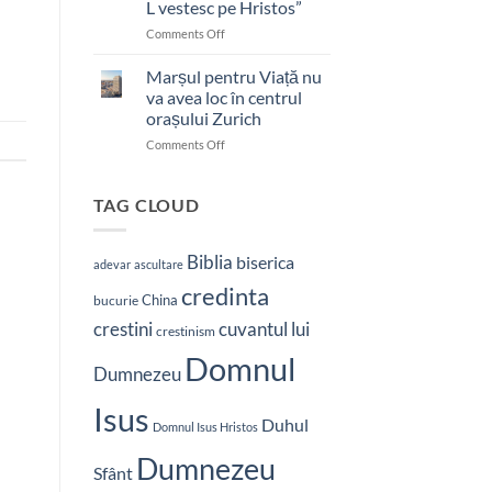
L vestesc pe Hristos”
on
Comments Off
Pastor
bătut
Marșul pentru Viață nu
cu
va avea loc în centrul
brutalitate
orașului Zurich
în
on
Comments Off
Nepal:
Marșul
„Sunt
pentru
și
Viață
mai
TAG CLOUD
nu
hotărât
va
să-
avea
L
Biblia
biserica
adevar
ascultare
loc
vestesc
credinta
în
pe
China
bucurie
centrul
Hristos”
crestini
cuvantul lui
orașului
crestinism
Zurich
Domnul
Dumnezeu
Isus
Duhul
Domnul Isus Hristos
Dumnezeu
Sfânt