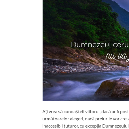
Ați vrea să cunoașteți viitorul, dacă ar fi posib
următoarelor alegeri, dacă prețurile vor creșt
inaccesibil tuturor, cu excepția Dumnezeului