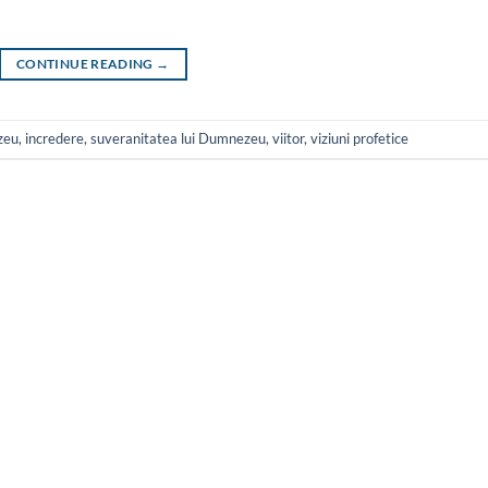
CONTINUE READING
→
zeu
,
incredere
,
suveranitatea lui Dumnezeu
,
viitor
,
viziuni profetice