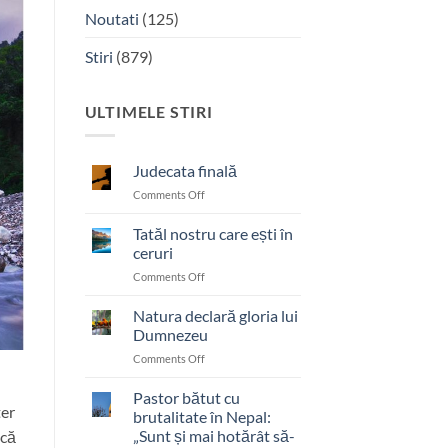
Noutati
(125)
Stiri
(879)
ULTIMELE STIRI
Judecata finală
on
Comments Off
Judecata
finală
Tatăl nostru care ești în
ceruri
on
Comments Off
Tatăl
nostru
Natura declară gloria lui
care
Dumnezeu
ești
on
Comments Off
în
Natura
ceruri
declară
Pastor bătut cu
ter
gloria
brutalitate în Nepal:
lui
„Sunt și mai hotărât să-
ică
Dumnezeu