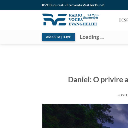
Skip
RVE Bucuresti - Frecventa Vestilor Bune!
to
content
DES
Loading ...
ASCULTAȚI LIVE
Daniel: O privire 
POST