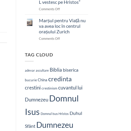
L vestesc pe Hristos”
on
Comments Off
Pastor
bătut
Marșul pentru Viață nu
cu
va avea loc în centrul
brutalitate
orașului Zurich
în
on
Comments Off
Nepal:
Marșul
„Sunt
pentru
și
Viață
mai
TAG CLOUD
nu
hotărât
va
să-
avea
L
Biblia
biserica
adevar
ascultare
loc
vestesc
credinta
în
pe
China
bucurie
centrul
Hristos”
crestini
cuvantul lui
orașului
crestinism
Zurich
Domnul
Dumnezeu
Isus
Duhul
Domnul Isus Hristos
Dumnezeu
Sfânt