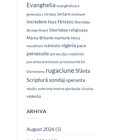
Evanghelia
evanghelizare
iertare
Hristos
generatia z
inchinare
Isus Hristos
incredere
libertatea
libertatea religioasa
de exprimare
Marea Britanie
marturie
Mesia
nigeria
pace
mântuire
musulmani
persecutie
persecuția creștinilor
pocainta
promisiunile lui
promisiune
rugaciune
Sfânta
Dumnezeu
sondaj
Scriptură
speranta
studiu
suferinta
trezire spirituala
Ucraina
violenta
ARHIVA
August 2026
(5)