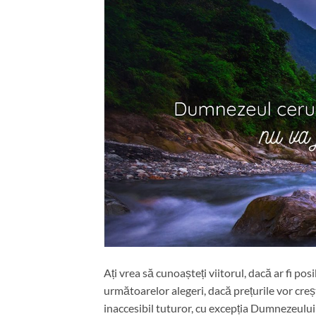
Ați vrea să cunoașteți viitorul, dacă ar fi posib
următoarelor alegeri, dacă prețurile vor creșt
inaccesibil tuturor, cu excepția Dumnezeului