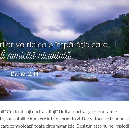
il? Ce detalii ați dori să aflați? Unii ar dori să știe rezultatele
e, sau cotațiile bursiere într-o anumită zi. Dar viitorul este un mis
 care controlează toate circumstanțele. Desigur, asta nu ne împied