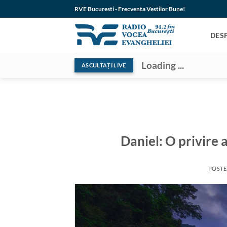
Skip
RVE Bucuresti - Frecventa Vestilor Bune!
to
content
DES
Loading ...
ASCULTAȚI LIVE
Daniel: O privire 
POST