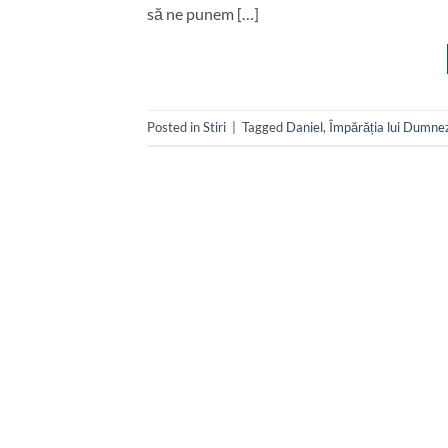
să ne punem […]
Posted in
Stiri
|
Tagged
Daniel
,
Împărăția lui Dumne