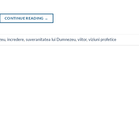
CONTINUE READING
→
zeu
,
incredere
,
suveranitatea lui Dumnezeu
,
viitor
,
viziuni profetice