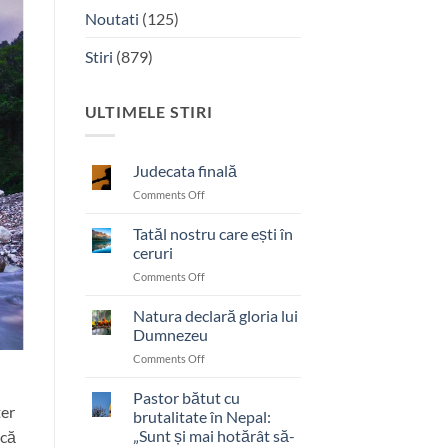
Noutati
(125)
Stiri
(879)
ULTIMELE STIRI
Judecata finală
on
Comments Off
Judecata
finală
Tatăl nostru care ești în
ceruri
on
Comments Off
Tatăl
nostru
Natura declară gloria lui
care
Dumnezeu
ești
on
Comments Off
în
Natura
ceruri
declară
Pastor bătut cu
ter
gloria
brutalitate în Nepal:
lui
„Sunt și mai hotărât să-
ică
Dumnezeu