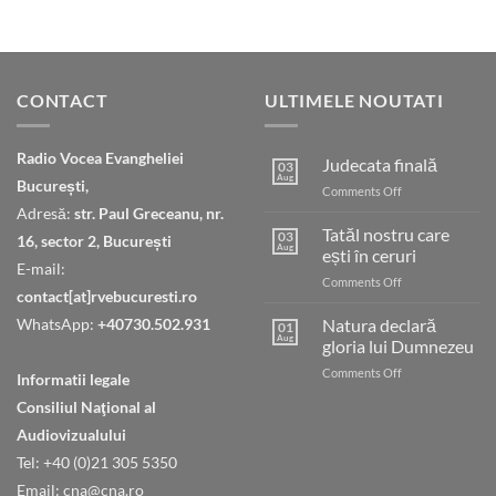
CONTACT
ULTIMELE NOUTATI
Radio Vocea Evangheliei
Judecata finală
03
Aug
București,
on
Comments Off
Judecata
Adresă:
str. Paul Greceanu, nr.
finală
Tatăl nostru care
03
16, sector 2, București
Aug
ești în ceruri
E-mail:
on
Comments Off
contact[at]rvebucuresti.ro
Tatăl
nostru
WhatsApp:
+40730.502.931
Natura declară
01
care
Aug
gloria lui Dumnezeu
ești
on
Comments Off
în
Informatii legale
Natura
ceruri
Consiliul Naţional al
declară
gloria
Audiovizualului
lui
Tel: +40 (0)21 305 5350
Dumnezeu
Email: cna@cna.ro