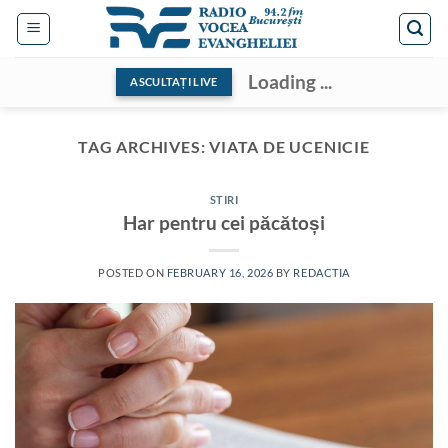
Skip
to
content
Loading ...
ASCULTAȚI LIVE
TAG ARCHIVES:
VIATA DE UCENICIE
STIRI
Har pentru cei păcătoși
POSTED ON
FEBRUARY 16, 2026
BY
REDACTIA