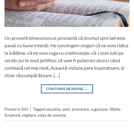
Un proverb binecunoscut proclamă că drumul spre iad este
pavat cu bune intenții. Ne convingem singuri că ne vom ridica
la înălțime, că ne vom ruga cu credincioșie, că-i vom iubi pe
cei din jur în mod jertfitor, că vom fi puternici atunci când
contează cel mai mult. Această viziune pare inspiratoare, și
chiar răscumpărătoare. […]
CONTINUE READING
→
Posted in
Stiri
|
Tagged
pocainta
,
post
,
provocare
,
rugaciune
,
Sfânta
Scriptură
,
veghere
,
viata de ucenicie