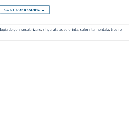
CONTINUE READING
→
logia de gen
,
secularizare
,
singuratate
,
suferinta
,
suferinta mentala
,
trezire