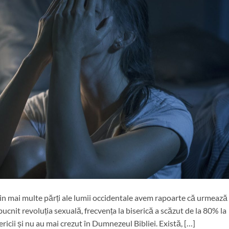
 Din mai multe părți ale lumii occidentale avem rapoarte că urmează
ucnit revoluția sexuală, frecvența la biserică a scăzut de la 80% la
ricii și nu au mai crezut în Dumnezeul Bibliei. Există, […]