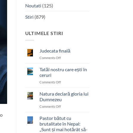
Noutati
(125)
Stiri
(879)
ULTIMELE STIRI
Judecata finală
on
Comments Off
Judecata
finală
Tatăl nostru care ești în
ceruri
on
Comments Off
Tatăl
nostru
Natura declară gloria lui
care
Dumnezeu
ești
on
Comments Off
în
Natura
ceruri
 o
declară
Pastor bătut cu
gloria
brutalitate în Nepal:
lui
„Sunt și mai hotărât să-
Dumnezeu