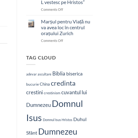
L vestesc pe Hristos”
on
Comments Off
Pastor
bătut
Marșul pentru Viață nu
cu
va avea loc în centrul
brutalitate
orașului Zurich
în
on
Comments Off
Nepal:
Marșul
„Sunt
pentru
și
Viață
mai
TAG CLOUD
nu
hotărât
va
să-
avea
L
Biblia
biserica
adevar
ascultare
loc
vestesc
credinta
în
pe
China
bucurie
centrul
Hristos”
crestini
cuvantul lui
orașului
crestinism
Zurich
Domnul
Dumnezeu
Isus
Duhul
Domnul Isus Hristos
Dumnezeu
Sfânt