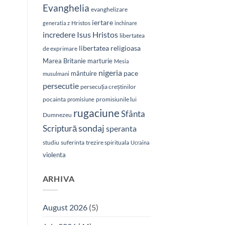
Evanghelia
evanghelizare
iertare
Hristos
generatia z
inchinare
Isus Hristos
incredere
libertatea
libertatea religioasa
de exprimare
Marea Britanie
marturie
Mesia
nigeria
pace
mântuire
musulmani
persecutie
persecuția creștinilor
pocainta
promisiunile lui
promisiune
rugaciune
Sfânta
Dumnezeu
sondaj
Scriptură
speranta
studiu
suferinta
trezire spirituala
Ucraina
violenta
ARHIVA
August 2026
(5)