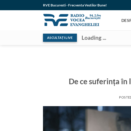
Skip
RVE Bucuresti - Frecventa Vestilor Bune!
to
content
DES
Loading ...
ASCULTAȚI LIVE
De ce suferința în
POSTE