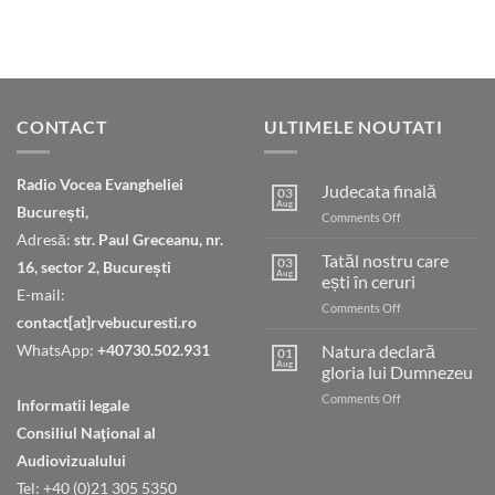
CONTACT
ULTIMELE NOUTATI
Radio Vocea Evangheliei
Judecata finală
03
Aug
București,
on
Comments Off
Judecata
Adresă:
str. Paul Greceanu, nr.
finală
Tatăl nostru care
03
16, sector 2, București
Aug
ești în ceruri
E-mail:
on
Comments Off
contact[at]rvebucuresti.ro
Tatăl
nostru
WhatsApp:
+40730.502.931
Natura declară
01
care
Aug
gloria lui Dumnezeu
ești
on
Comments Off
în
Informatii legale
Natura
ceruri
Consiliul Naţional al
declară
gloria
Audiovizualului
lui
Tel: +40 (0)21 305 5350
Dumnezeu