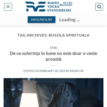
Skip
to
content
Loading ...
ASCULTAȚI LIVE
TAG ARCHIVES:
BUSOLA SPIRITUALA
STIRI
De ce suferința în lume nu este doar o veste
proastă
POSTED ON
FEBRUARY 28, 2025
BY
REDACTIA