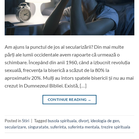
Am ajuns la punctul de jos al secularizării? Din mai multe
părți ale lumii occidentale avem rapoarte că urmează o
schimbare. Începând din anii 1960, când a izbucnit revoluția
sexuală, frecvența la biserică a scăzut de la 80% la
aproximativ 20%. Mulți au întors spatele bisericii și nu au mai
crezut în Dumnezeul Bibliei. Există, […]
CONTINUE READING
→
Posted in
Stiri
|
Tagged
busola spirituala
,
divorț
,
ideologia de gen
,
secularizare
,
singuratate
,
suferinta
,
suferinta mentala
,
trezire spirituala